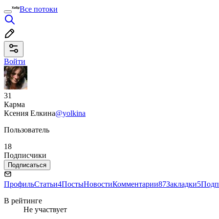
Все потоки
Войти
31
Карма
Ксения Елкина
@yolkina
Пользователь
18
Подписчики
Подписаться
Профиль
Статьи
4
Посты
Новости
Комментарии
87
Закладки
5
Подп
В рейтинге
Не участвует