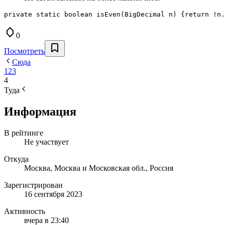
private static boolean isEven(BigDecimal n) {return !n.
0
Посмотреть
Сюда
1
2
3
4
Туда
Информация
В рейтинге
Не участвует
Откуда
Москва, Москва и Московская обл., Россия
Зарегистрирован
16 сентября 2023
Активность
вчера в 23:40