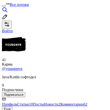
Все потоки
Войти
41
Карма
@youngmyn
Java/Kotlin софтодел
9
Подписчики
Подписаться
Профиль
Статьи
10
Посты
Новости
2
Комментарии
62
Ещё