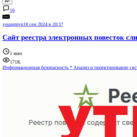
16
youngmyn
18 сен 2024 в 20:37
Сайт реестра электронных повесток сл
1 мин
171K
Информационная безопасность
*
Анализ и проектирование сис