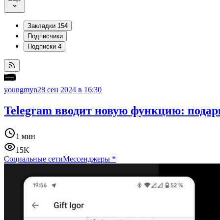
Закладки
154
Подписчики
Подписки
4
youngmyn
28 сен 2024 в 16:30
Telegram вводит новую функцию: подар
1 мин
15K
Социальные сети
Мессенджеры
*