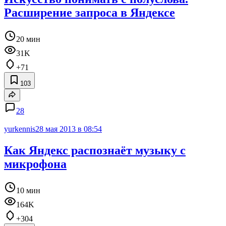
Расширение запроса в Яндексе
20 мин
31K
+71
103
28
yurkennis
28 мая 2013 в 08:54
Как Яндекс распознаёт музыку с
микрофона
10 мин
164K
+304