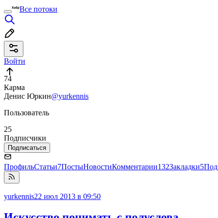
Все потоки
Войти
74
Карма
Денис Юркин
@yurkennis
Пользователь
25
Подписчики
Подписаться
Профиль
Статьи
7
Посты
Новости
Комментарии
132
Закладки
5
Под
yurkennis
22 июл 2013 в 09:50
Искусство понимать с полуслова.