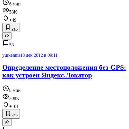
6 мин
53K
+49
216
53
yurkennis
18 дек 2012 в 09:11
Определение местоположения без GPS:
как устроен Яндекс.Локатор
8 мин
308K
+101
349