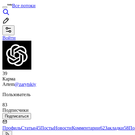
Все потоки
Войти
39
Карма
Artem
@zarytskiy
Пользователь
83
Подписчики
Подписаться
Профиль
Статьи
45
Посты
Новости
Комментарии
62
Закладки
58
По