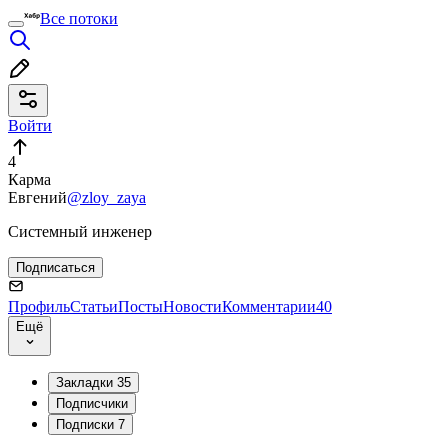
Все потоки
Войти
4
Карма
Евгений
@zloy_zaya
Системный инженер
Подписаться
Профиль
Статьи
Посты
Новости
Комментарии
40
Ещё
Закладки
35
Подписчики
Подписки
7