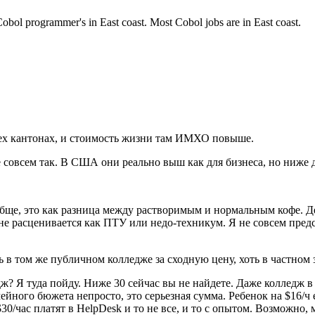
 Cobol programmer's in East coast. Most Cobol jobs are in East coast.
сех кантонах, и стоимость жизни там ИМХО повыше.
е совсем так. В США они реально выш как для бизнеса, но ниж
вообще, это как разница между растворимым и нормальным кофе. Д
овне расценивается как ПТУ или недо-техникум. Я не совсем пре
ь в том же публичном колледже за сходную цену, хоть в частном 
ж? Я туда пойду. Ниже 30 сейчас вы не найдете. Даже колледж в п
ейного бюжета непросто, это серьезная сумма. Ребенок на $16/ч 
$30/час платят в HelpDesk и то не все, и то с опытом. Возможно,