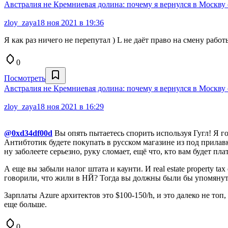
Австралия не Кремниевая долина: почему я вернулся в Москву 
zloy_zaya
18 ноя 2021 в 19:36
Я как раз ничего не перепутал ) L не даёт право на смену раб
0
Посмотреть
Австралия не Кремниевая долина: почему я вернулся в Москву 
zloy_zaya
18 ноя 2021 в 16:29
@0xd34df00d
Вы опять пытаетесь спорить используя Гугл! Я го
Антибтотик будете покупать в русском магазине из под прилавка?
ну заболеете серьезно, руку сломает, ещё что, кто вам будет пла
А еще вы забыли налог штата и каунти. И real estate property tax
говорили, что жили в НЙ? Тогда вы должны были бы упомянут
Зарплаты Azure архитектов это $100-150/h, и это далеко не топ,
еще больше.
0