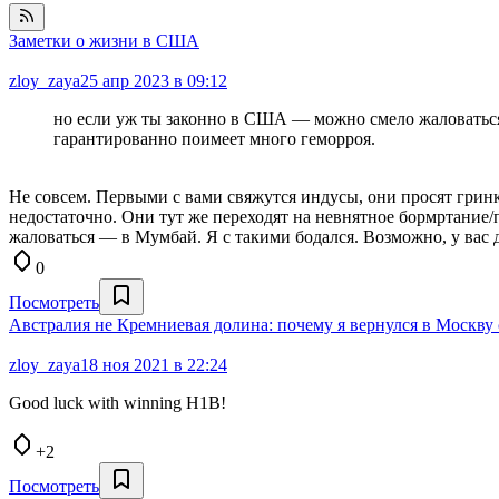
Заметки о жизни в США
zloy_zaya
25 апр 2023 в 09:12
но если уж ты законно в США — можно смело жаловаться
гарантированно поимеет много геморроя.
Не совсем. Первыми с вами свяжутся индусы, они просят гринку
недостаточно. Они тут же переходят на невнятное бормртание/пе
жаловаться — в Мумбай. Я с такими бодался. Возможно, у вас 
0
Посмотреть
Австралия не Кремниевая долина: почему я вернулся в Москву 
zloy_zaya
18 ноя 2021 в 22:24
Good luck with winning H1B!
+2
Посмотреть