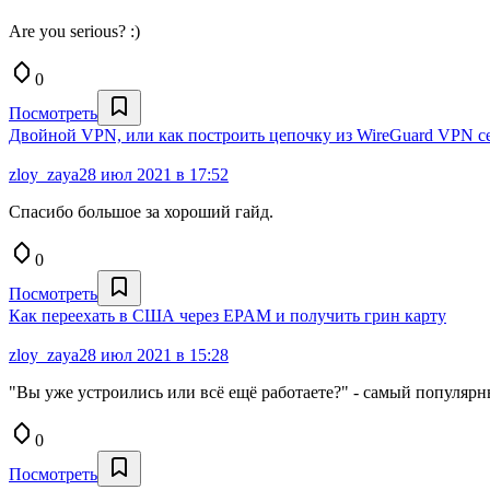
Are you serious? :)
0
Посмотреть
Двойной VPN, или как построить цепочку из WireGuard VPN с
zloy_zaya
28 июл 2021 в 17:52
Спасибо большое за хороший гайд.
0
Посмотреть
Как переехать в США через EPAM и получить грин карту
zloy_zaya
28 июл 2021 в 15:28
"Вы уже устроились или всё ещё работаете?" - самый популярн
0
Посмотреть