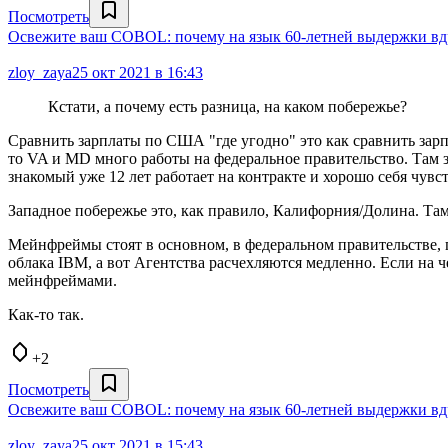
Посмотреть
Освежите ваш COBOL: почему на язык 60-летней выдержки вдр
zloy_zaya
25 окт 2021 в 16:43
Кстати, а почему есть разница, на каком побережье?
Сравнить зарплаты по США "где угодно" это как сравнить зар
то VA и MD много работы на федеральное правительство. Там з
знакомый уже 12 лет работает на контракте и хорошо себя чувст
Западное побережье это, как правило, Калифорния/Долина. Та
Мейнфреймы стоят в основном, в федеральном правительстве, 
облака IBM, а вот Агентства расчехляются медленно. Если на 
мейнфреймами.
Как-то так.
+2
Посмотреть
Освежите ваш COBOL: почему на язык 60-летней выдержки вдр
zloy_zaya
25 окт 2021 в 15:43