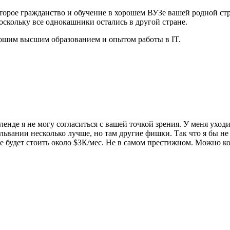
 второе гражданство и обучение в хорошем ВУЗе вашей родной ст
оскольку все однокашники остались в другой стране.
рошим высшим образованием и опытом работы в IT.
нде я не могу согласиться с вашей точкой зрения. У меня уходит 
ильвании несколько лучше, но там другие фишки. Так что я бы н
же будет стоить около $3К/мес. Не в самом престижном. Можно ко