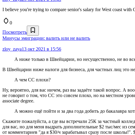
I believe you're trying to compare senior's salary for West coast with
0
Посмотреть
Минусы эмиграции: валить или не валить
zloy_zaya
13 окт 2021 в 15:56
А ниже только в Швейцарии, но несущественно, не во в
В Швейцарии ниже налоги для бизнеса, для частных лиц это н
А чем CC плохи?
Ну, вероятно, для вас ничем, раз вы задаёте такой вопрос. А 
не говорит о том, что CC это совсем плохо, но на местном ур
associate degree.
А можно ещё пойти и за два года добить до бакалавра хот
Скажите пожалуйста, а где вы встречали 25К за частный коллед
для вас, но для меня выдрать дополнительные $2 тыс/мес из сем
от комментариев "да я $30/ч зарабатывал сразу после школы!". 