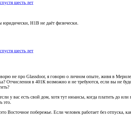
спустя шесть лет
оты юридически, H1B не даёт физически.
спустя шесть лет
ворю не про Glassdoor, я говорю о личном опыте, живя в Мерилен
 Отчисления в 401К возможно и не требуются, если вы не будете з
тить?
 если у вас есть свой дом, хотя тут нюансы, когда платить до или п
ь это.
 это Восточное побережье. Если человек работает без отпуска, ка