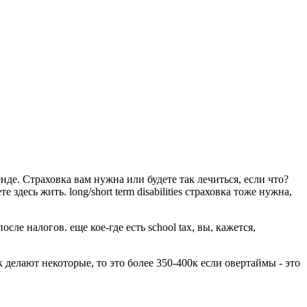
де. Страховка вам нужна или будете так лечиться, если что?
десь жить. long/short term disabilities страховка тоже нужна,
осле налогов. еще кое-где есть school tax, вы, кажется,
к делают некоторые, то это более 350-400к если овертаймы - это