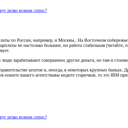
уг резко возник спрос?
платы по России, например, и Москвы.. На Восточном побережь
арплаты не настолько большие, но работа стабильная (читайте, 
вует.
м люди зарабатывают совершенно другие деньги, но там и стоим
правительстве штатов и, иногда, в некоторых крупных банках. 
чек-поинте вашего агентствавы видите старичков, то это IBM пр
уг резко возник спрос?