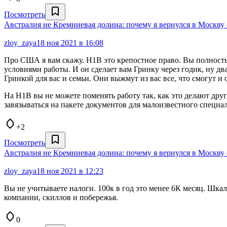
Посмотреть
Австралия не Кремниевая долина: почему я вернулся в Москву 
zloy_zaya
18 ноя 2021 в 16:08
Про США я вам скажу. H1B это крепостное право. Вы полностью
условиями работы. И он сделает вам Гринку через годик, ну д
Гринкой для вас и семьи. Они выжмут из вас все, что смогут и 
На H1B вы не можете поменять работу так, как это делают други
завязываться на пакете документов для малоизвестного специал
+2
Посмотреть
Австралия не Кремниевая долина: почему я вернулся в Москву 
zloy_zaya
18 ноя 2021 в 12:23
Вы не учитываете налоги. 100к в год это менее 6К месяц. Шкал
компании, скиллов и побережья.
0