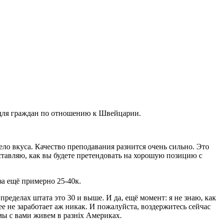
е для граждан по отношению к Швейцарии.
ело вкуса. Качество преподавания разнится очень сильно. Это
дставляю, как вы будете претендовать на хорошую позицию с
за ещё примерно 25-40к.
ределах штата это 30 и выше. И да, ещё момент: я не знаю, как
ее не заработает аж никак. И пожалуйста, воздержитесь сейчас
 мы с вами живем в разніх Америках.