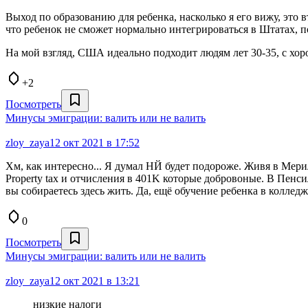
Выход по образованию для ребенка, насколько я его вижу, это
что ребенок не сможет нормально интегрироваться в Штатах, п
На мой взгляд, США идеально подходит людям лет 30-35, с хо
+2
Посмотреть
Минусы эмиграции: валить или не валить
zloy_zaya
12 окт 2021 в 17:52
Хм, как интересно... Я думал НЙ будет подороже. Живя в Мериле
Property tax и отчисления в 401K которые добровоные. В Пенс
вы собираетесь здесь жить. Да, ещё обучение ребенка в коллед
0
Посмотреть
Минусы эмиграции: валить или не валить
zloy_zaya
12 окт 2021 в 13:21
низкие налоги