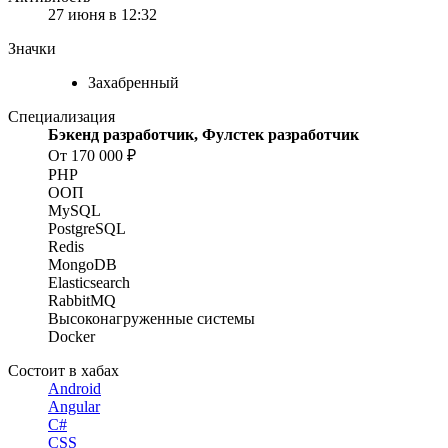
27 июня в 12:32
Значки
Захабренный
Специализация
Бэкенд разработчик, Фулстек разработчик
От 170 000 ₽
PHP
ООП
MySQL
PostgreSQL
Redis
MongoDB
Elasticsearch
RabbitMQ
Высоконагруженные системы
Docker
Состоит в хабах
Android
Angular
C#
CSS