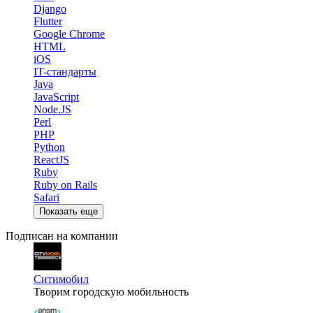
Django
Flutter
Google Chrome
HTML
iOS
IT-стандарты
Java
JavaScript
Node.JS
Perl
PHP
Python
ReactJS
Ruby
Ruby on Rails
Safari
Показать еще
Подписан на компании
Ситимобил
Творим городскую мобильность