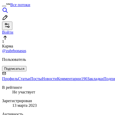
Все потоки
Войти
1
Карма
@zubrbonasus
Пользователь
Подписаться
Профиль
Статьи
Посты
Новости
Комментарии
190
Закладки
Подпи
В рейтинге
Не участвует
Зарегистрирован
13 марта 2023
Активность