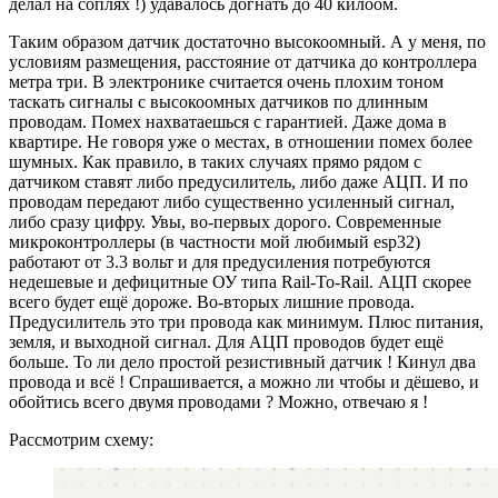
делал на соплях !) удавалось догнать до 40 килоом.
Таким образом датчик достаточно высокоомный. А у меня, по
условиям размещения, расстояние от датчика до контроллера
метра три. В электронике считается очень плохим тоном
таскать сигналы с высокоомных датчиков по длинным
проводам. Помех нахватаешься с гарантией. Даже дома в
квартире. Не говоря уже о местах, в отношении помех более
шумных. Как правило, в таких случаях прямо рядом с
датчиком ставят либо предусилитель, либо даже АЦП. И по
проводам передают либо существенно усиленный сигнал,
либо сразу цифру. Увы, во-первых дорого. Современные
микроконтроллеры (в частности мой любимый esp32)
работают от 3.3 вольт и для предусиления потребуются
недешевые и дефицитные ОУ типа Rail-To-Rail. АЦП скорее
всего будет ещё дороже. Во-вторых лишние провода.
Предусилитель это три провода как минимум. Плюс питания,
земля, и выходной сигнал. Для АЦП проводов будет ещё
больше. То ли дело простой резистивный датчик ! Кинул два
провода и всё ! Спрашивается, а можно ли чтобы и дёшево, и
обойтись всего двумя проводами ? Можно, отвечаю я !
Рассмотрим схему: