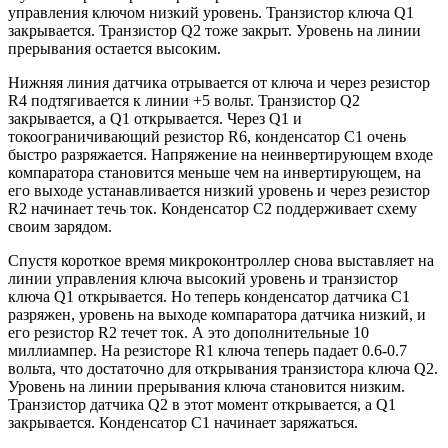
управления ключом низкий уровень. Транзистор ключа Q1
закрывается. Транзистор Q2 тоже закрыт. Уровень на линии
прерывания остается высоким.
Нижняя линия датчика отрывается от ключа и через резистор
R4 подтягивается к линии +5 вольт. Транзистор Q2
закрывается, а Q1 открывается. Через Q1 и
токоограничивающий резистор R6, конденсатор C1 очень
быстро разряжается. Напряжение на неинвертирующем входе
компаратора становится меньше чем на инвертирующем, на
его выходе устанавливается низкий уровень и через резистор
R2 начинает течь ток. Конденсатор C2 поддерживает схему
своим зарядом.
Спустя короткое время микроконтроллер снова выставляет на
линии управления ключа высокий уровень и транзистор
ключа Q1 открывается. Но теперь конденсатор датчика C1
разряжен, уровень на выходе компаратора датчика низкий, и
его резистор R2 течет ток. А это дополнительные 10
миллиампер. На резисторе R1 ключа теперь падает 0.6-0.7
вольта, что достаточно для открывания транзистора ключа Q2.
Уровень на линии прерывания ключа становится низким.
Транзистор датчика Q2 в этот момент открывается, а Q1
закрывается. Конденсатор C1 начинает заряжаться.