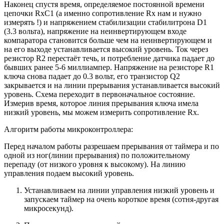
Наконец спустя время, определяемое постоянной времени
цепочки RxC1 (а именно сопротивление Rx нам и нужно
измерять !) и напряжением стабилизации стабилитрона D1
(3.3 вольта), напряжение на неинвертирующем входе
компаратора становится больше чем на неинвертирующем и
на его выходе устанавливается высокий уровень. Ток через
резистор R2 перестаёт течь, и потребление датчика падает до
бывших ранее 5-6 миллиампер. Напряжение на резисторе R1
ключа снова падает до 0.3 вольт, его транзистор Q2
закрывается и на линии прерывания устанавливается высокий
уровень. Схема переходит в первоначальное состояние.
Измерив время, которое линия прерывания ключа имела
низкий уровень, мы можем измерить сопротивление Rx.
Алгоритм работы микроконтроллера:
Перед началом работы разрешаем прерывания от таймера и по
одной из ног(линии прерывания) по положительному
перепаду (от низкого уровня к высокому). На линию
управления подаем высокий уровень.
Устанавливаем на линии управления низкий уровень и
запускаем таймер на очень короткое время (сотня-другая
микросекунд).