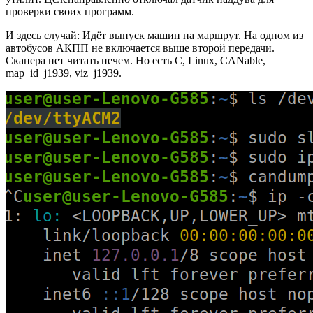
проверки своих программ.
И здесь случай: Идёт выпуск машин на маршрут. На одном из
автобусов АКПП не включается выше второй передачи.
Сканера нет читать нечем. Но есть C, Linux, CANable,
map_id_j1939, viz_j1939.