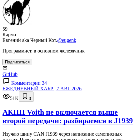
59
Карма
Евгений aka Черный Кот.
@eugenk
Программист, в основном железячник
Подписаться
GitHub
Комментарии 34
ЕЖЕДНЕВНЫЙ ХАБР | 7 АВГ 2026
51K
3
АКПП Voith не включается выше
второй передачи: разбираемся в J1939
Изучаю шину CAN J1939 через написание самописных
утилит. Целенаправленно отключал датчик наддува для