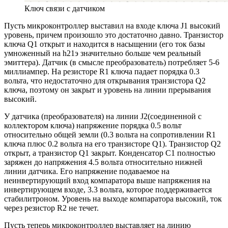
Ключ связи с датчиком
Пусть микроконтроллер выставил на входе ключа J1 высокий
уровень, причем произошло это достаточно давно. Транзистор
ключа Q1 открыт и находится в насыщении (его ток базы
умноженный на h21э значительно больше чем реальный
эмиттера). Датчик (в смысле преобразователь) потребляет 5-6
миллиампер. На резисторе R1 ключа падает порядка 0.3
вольта, что недостаточно для открывания транзистора Q2
ключа, поэтому он закрыт и уровень на линии прерывания
высокий.
У датчика (преобразователя) на линии J2(соединенной с
коллектором ключа) напряжение порядка 0.5 вольт
относительно общей земли (0.3 вольта на сопротивлении R1
ключа плюс 0.2 вольта на его транзисторе Q1). Транзистор Q2
открыт, а транзистор Q1 закрыт. Конденсатор C1 полностью
заряжен до напряжения 4.5 вольта относительно нижней
линии датчика. Его напряжение подаваемое на
неинвертирующий вход компаратора выше напряжения на
инвертирующем входе, 3.3 вольта, которое поддерживается
стабилитроном. Уровень на выходе компаратора высокий, ток
через резистор R2 не течет.
Пусть теперь микроконтроллер выставляет на линию