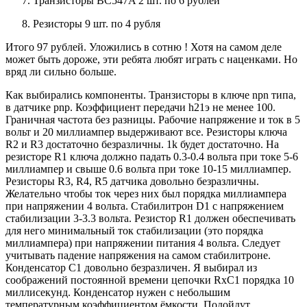
Транзисторы BC547A 2 шт. по 6 рублей
Резисторы 9 шт. по 4 рубля
Итого 97 рублей. Уложились в сотню ! Хотя на самом деле
может быть дороже, эти ребята любят играть с наценками. Но
вряд ли сильно больше.
Как выбирались компоненты. Транзисторы в ключе npn типа,
в датчике pnp. Коэффициент передачи h21э не менее 100.
Граничная частота без разницы. Рабочие напряжение и ток в 5
вольт и 20 миллиампер выдерживают все. Резисторы ключа
R2 и R3 достаточно безразличны. 1k будет достаточно. На
резисторе R1 ключа должно падать 0.3-0.4 вольта при токе 5-6
миллиампер и свыше 0.6 вольта при токе 10-15 миллиампер.
Резисторы R3, R4, R5 датчика довольно безразличны.
Желательно чтобы ток через них был порядка миллиампера
при напряжении 4 вольта. Стабилитрон D1 с напряжением
стабилизации 3-3.3 вольта. Резистор R1 должен обеспечивать
для него минимальный ток стабилизации (это порядка
миллиампера) при напряжении питания 4 вольта. Следует
учитывать падение напряжения на самом стабилитроне.
Конденсатор C1 довольно безразличен. Я выбирал из
соображений постоянной времени цепочки RxC1 порядка 10
миллисекунд. Конденсатор нужен с небольшим
температурным коэффициентом ёмкости. Подойдут