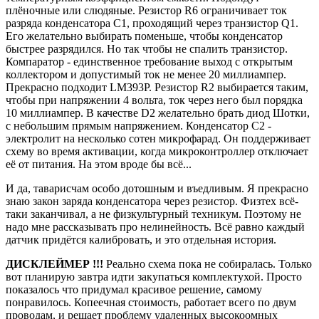
плёночные или слюдяные. Резистор R6 ограничивает ток
разряда конденсатора C1, проходящий через транзистор Q1.
Его желательно выбирать поменьше, чтобы конденсатор
быстрее разрядился. Но так чтобы не спалить транзистор.
Компаратор - единственное требование выход с открытым
коллектором и допустимый ток не менее 20 миллиампер.
Прекрасно подходит LM393P. Резистор R2 выбирается таким,
чтобы при напряжении 4 вольта, ток через него был порядка
10 миллиампер. В качестве D2 желательно брать диод Шотки,
с небольшим прямым напряжением. Конденсатор C2 -
электролит на несколько сотен микрофарад. Он поддерживает
схему во время активации, когда микроконтроллер отключает
её от питания. На этом вроде бы всё...
И да, таварисчам особо дотошным и въедливым. Я прекрасно
знаю закон заряда конденсатора через резистор. Физтех всё-
таки заканчивал, а не физкультурный техникум. Поэтому не
надо мне рассказывать про нелинейность. Всё равно каждый
датчик придётся калибровать, и это отдельная история.
ДИСКЛЕЙМЕР
!!!
Реально схема пока не собиралась. Только
вот планирую завтра идти закупаться комплектухой. Просто
показалось что придумал красивое решение, самому
понравилось. Копеечная стоимость, работает всего по двум
проводам, и решает проблему удаленных высокоомных