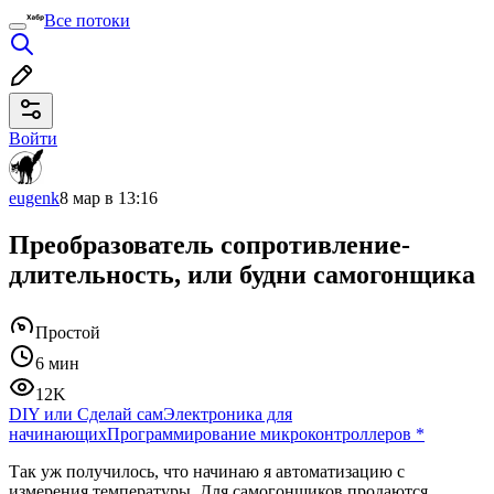
Все потоки
Войти
eugenk
8 мар в 13:16
Преобразователь сопротивление-
длительность, или будни самогонщика
Простой
6 мин
12K
DIY или Сделай сам
Электроника для
начинающих
Программирование микроконтроллеров
*
Так уж получилось, что начинаю я автоматизацию с
измерения температуры. Для самогонщиков продаются