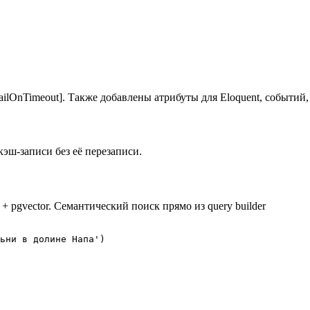
#[FailOnTimeout]. Также добавлены атрибуты для Eloquent, событи
эш-записи без её перезаписи.
 pgvector. Семантический поиск прямо из query builder
ьни в долине Напа')
