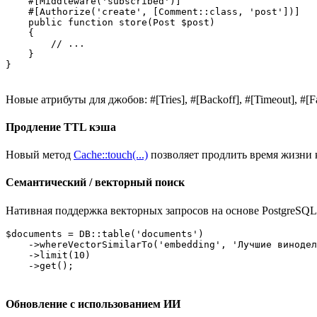
    #[Middleware('subscribed')]

    #[Authorize('create', [Comment::class, 'post'])]

    public function store(Post $post)

    {

        // ...

    }

Новые атрибуты для джобов: #[Tries], #[Backoff], #[Timeout], 
Продление TTL кэша
Новый метод
Cache::touch(...)
позволяет продлить время жизни к
Семантический / векторный поиск
Нативная поддержка векторных запросов на основе PostgreSQL +
$documents = DB::table('documents')

    ->whereVectorSimilarTo('embedding', 'Лучшие винодел
    ->limit(10)

Обновление с использованием ИИ