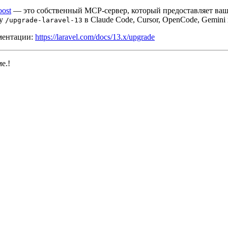
oost
— это собственный MCP-сервер, который предоставляет в
ду
в Claude Code, Cursor, OpenCode, Gemini
/upgrade-laravel-13
ументации:
https://laravel.com/docs/13.x/upgrade
е.!