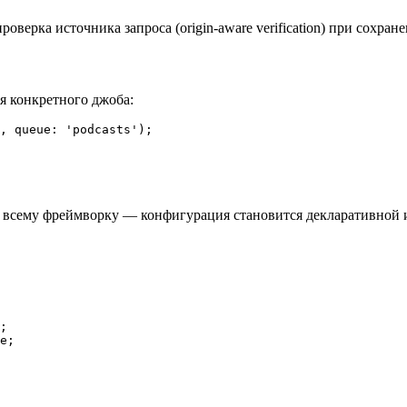
роверка источника запроса (origin-aware verification) при сохр
я конкретного джоба:
о всему фреймворку — конфигурация становится декларативной и
;

e;
