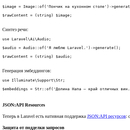
$image = Image::of('Пончик на кухонном столе')->generat
Синтез речи:
use Laravel\Ai\Audio;

$audio = Audio::of('Я люблю Laravel.')->generate();

Генерация эмбеддингов:
use Illuminate\Support\Str;

JSON:API Resources
Теперь в Laravel есть нативная поддержка
JSON:API ресурсов
:
Защита от подделки запросов