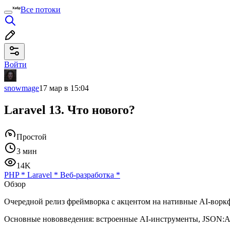
Все потоки
Войти
snowmage
17 мар в 15:04
Laravel 13. Что нового?
Простой
3 мин
14K
PHP
*
Laravel
*
Веб-разработка
*
Обзор
Очередной релиз фреймворка с акцентом на нативные AI-воркф
Основные нововведения: встроенные AI-инструменты, JSON:AP