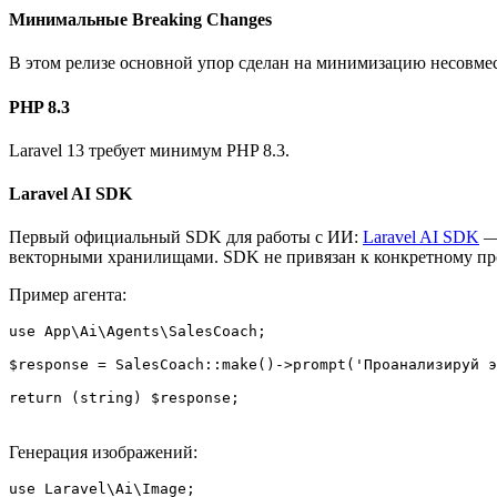
Минимальные Breaking Changes
В этом релизе основной упор сделан на минимизацию несовмес
PHP 8.3
Laravel 13 требует минимум PHP 8.3.
Laravel AI SDK
Первый официальный SDK для работы с ИИ:
Laravel AI SDK
— 
векторными хранилищами. SDK не привязан к конкретному пров
Пример агента:
use App\Ai\Agents\SalesCoach;

$response = SalesCoach::make()->prompt('Проанализируй э
Генерация изображений:
use Laravel\Ai\Image;
