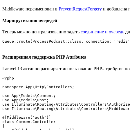
Middleware переименован в
PreventRequestForgery
и добавлена п
Маршрутизация очередей
Теперь можно централизованно задать
соединение и очередь
дл
Расширенная поддержка PHP Attributes
Laravel 13 активно расширяет использование PHP-атрибутов п
<?php

namespace App\Http\Controllers;

use App\Models\Comment;

use App\Models\Post;

use Illuminate\Routing\Attributes\Controllers\Authorize
use Illuminate\Routing\Attributes\Controllers\Middlewar
#[Middleware('auth')]

class CommentController

{
