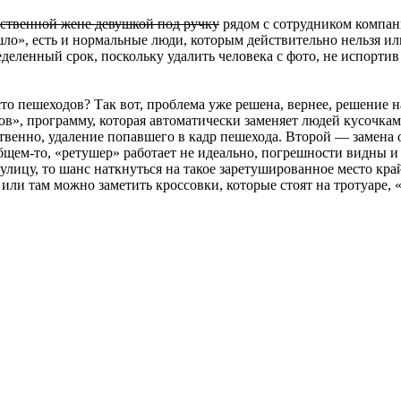
бственной жене девушкой под ручку
рядом с сотрудником компани
шло», есть и нормальные люди, которым действительно нельзя ил
ленный срок, поскольку удалить человека с фото, не испортив с
о пешеходов? Так вот, проблема уже решена, вернее, решение най
», программу, которая автоматически заменяет людей кусочкам
бственно, удаление попавшего в кадр пешехода. Второй — замен
щем-то, «ретушер» работает не идеально, погрешности видны и 
» улицу, то шанс наткнуться на такое заретушированное место к
или там можно заметить кроссовки, которые стоят на тротуаре, 