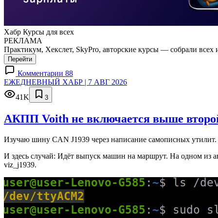
Хабр Курсы для всех
РЕКЛАМА
Практикум, Хекслет, SkyPro, авторские курсы — собрали всех 
Перейти
Комментарии 88
ЕЖЕДНЕВНЫЙ ХАБР | 7 АВГ 2026
41K
3
АКПП Voith не включается выше второй
Изучаю шину CAN J1939 через написание самописных утилит. 
И здесь случай: Идёт выпуск машин на маршрут. На одном из а
viz_j1939.