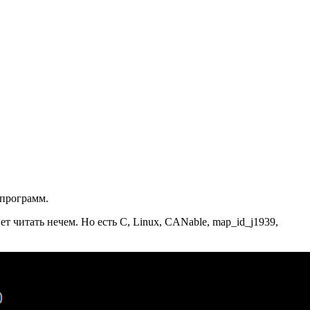
 программ.
 читать нечем. Но есть C, Linux, CANable, map_id_j1939,