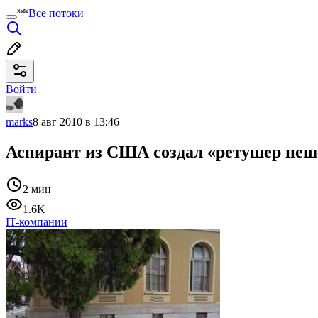
Все потоки
Войти
marks
8 авг 2010 в 13:46
Аспирант из США создал «ретушер пешех
2 мин
1.6K
IT-компании