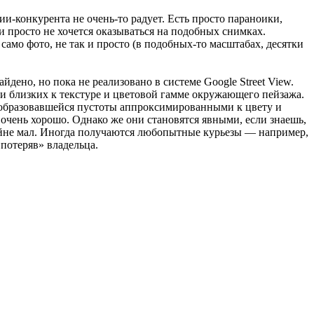
и-конкурента не очень-то радует. Есть просто параноики,
и просто не хочется оказываться на подобных снимках.
амо фото, не так и просто (в подобных-то масштабах, десятки
дено, но пока не реализовано в системе Google Street View.
и близких к текстуре и цветовой гамме окружающего пейзажа.
а образовавшейся пустоты аппроксимированными к цвету и
очень хорошо. Однако же они становятся явными, если знаешь,
райне мал. Иногда получаются любопытные курьезы — например,
«потеряв» владельца.