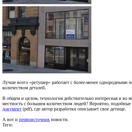
Лучше всего «ретушер» работает с более-менее однородными п
количеством деталей.
В общем и целом, технология действительно интересная и во мн
местность с большим количеством людей? Вероятно, подобные 
документ
(pdf), где автор разработки описывает свое детище.
А вот и
первоисточник
новости.
Теги: