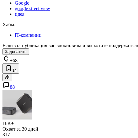
Google
google street view
идея
Хабы:
IT-компании
Если эта публикация вас вдохновила и вы хотите поддержать а
Задонатить
+68
14
88
16K+
Охват за 30 дней
317