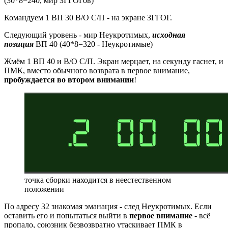
(30*8=240, мир ЗГГОГов)
Командуем 1 ВП 30 В/О С/П - на экране ЗГГОГ.
Следующий уровень - мир Неукротимых,
исходная
позиция
ВП 40 (40*8=320 - Неукротимые)
Жмём 1 ВП 40 и В/О С/П. Экран мерцает, на секунду гаснет, и
ПМК, вместо обычного возврата в первое внимание,
пробуждается во втором внимании
!
точка сборки находится в неестественном
положении
По адресу 32 знакомая эманация - след Неукротимых. Если
оставить его и попытаться выйти в
первое внимание
- всё
пропало, союзник безвозвратно утаскивает ПМК в