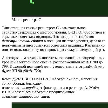
Магия регистра С
Таинственная связь с регистром С - замечательное
свойство сверхчисел с шестого уровня, С-ЕГГОГ-оборотней в
терминах советских видящих. Это загадочное свойство
фиксации точки сборки
в позиции шестого уровня, делало её
незаменимым инструментом советских видящих. Как именно
они использовали эту позицию, я расскажу в следующий раз.
А сегодня нам осталось посетить последний из запрещённых
уровней электронного океана, расположенный от ВП 700 до
799. Исходной позицией для путешествия в этот далёкий мир
будет ВП 90 (90*8=720)
Командуем 1 ВП 90 В/О С/П. На экране - ноль, а позиция
точки сборки, благодаря
изменения
настройки,
зафиксирована в регистре А. Жмём
ИПА и созерцаем на экране предиковинное
создание,
длинного монстра: