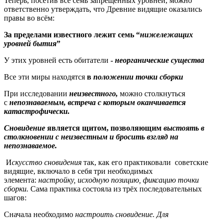
Теперь, посетив все семь запрещённых уровней, можно
ответственно утверждать, что Древние видящие оказались
правы во всём:
За пределами известного лежит семь “
нижележащих
уровней бытия
”
У этих уровней есть
обитатели
-
неорганические существа
Все эти миры находятся
в
положении точки сборки
При исследовании
неизвестного,
можно столкнуться
с
непознаваемым, встреча с которым оканчивается
катастрофически.
Сновидение
является щитом, позволяющим
выстоять в
столкновении с неизвестным и бросить взгляд на
непознаваемое.
И
скусство сновидения
так, как его практиковали советские
видящие, включало в себя три необходимых
элемента:
настройку, исходную позицию, фиксацию точки
сборки.
Сама практика состояла из трёх последовательных
шагов:
Сначала необходимо
настроить сновидение. Для