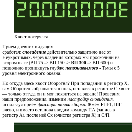
Хвост потерялся
Прием древних видящих
сработал:
сновидение
действительно
защитило нас от
Неукротимых, через владения которых мы проскочили на
втором шаге (ВП 75 -> ВП 150 ->
ВП 300
-> ВП 600) и
позволило проникнуть глубже
непознаваемого
- Тьмы с 5
уровня электронного океана!
Но откуда здесь хвост Оборотня? При попадании в регистр Х,
сам Оборотень обращается в ноль, оставляя в регистре С хвост
— только оттуда он и мог появиться на экране! Проверим
наши предположения, изменим
настройку сновидения
,
используя приём
фиксации точки сборки.
Жмём FПРГ, ШГ
влево, и вместо останова вводим команду ПА (запись в
регистр А), после неё Сх (очистка регистра Х) и С/П.