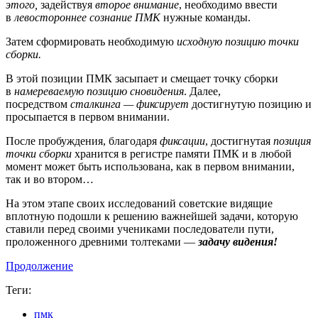
этого,
задействуя
второе внимание
, необходимо ввести
в
левостороннее сознание ПМК
нужные команды.
Затем сформировать необходимую
исходную позицию точки
сборки.
В этой позиции ПМК засыпает и смещает точку сборки
в
намереваемую
позицию сновидения
. Далее,
посредством
сталкинга — фиксирует
достигнутую позицию
и
просыпается в первом внимании.
После пробуждения, благодаря
фиксации
, достигнутая
позиция
точки сборки
хранится в регистре памяти ПМК и в любой
момент может быть использована, как в первом внимании,
так и во втором…
На этом этапе своих исследований советские видящие
вплотную подошли к решению важнейшей задачи, которую
ставили перед своими учениками последователи пути,
проложенного древними толтеками —
задачу видения!
Продолжение
Теги:
пмк