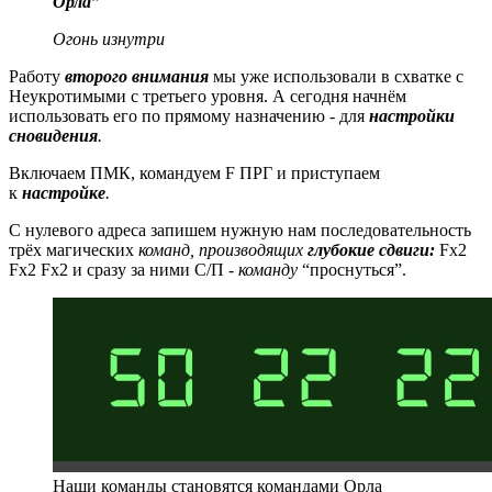
Орла”
Огонь изнутри
Работу
второго внимания
мы уже использовали в схватке с
Неукротимыми с третьего уровня. А сегодня начнём
использовать его по прямому назначению - для
настройки
сновидения
.
Включаем ПМК, командуем F ПРГ и приступаем
к
настройке
.
С нулевого адреса запишем нужную нам последовательность
трёх магических
команд, производящих
глубокие сдвиги:
Fх2
Fх2 Fх2 и сразу за ними С/П -
команду
“проснуться”.
Наши команды становятся командами Орла