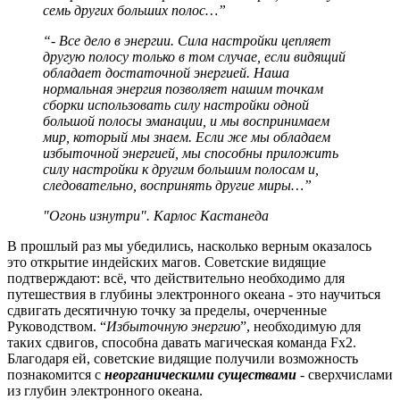
семь других больших полос…”
“- Все дело в энергии. Сила настройки цепляет
другую полосу только в том случае, если видящий
обладает достаточной энергией. Наша
нормальная энергия позволяет нашим точкам
сборки использовать силу настройки одной
большой полосы эманации, и мы воспринимаем
мир, который мы знаем. Если же мы обладаем
избыточной энергией, мы способны приложить
силу настройки к другим большим полосам и,
следовательно, воспринять другие миры…”
"Огонь изнутри". Карлос Кастанеда
В прошлый раз мы убедились, насколько верным оказалось
это открытие индейских магов. Советские видящие
подтверждают: всё, что действительно необходимо для
путешествия в глубины электронного океана - это научиться
сдвигать десятичную точку за пределы, очерченные
Руководством. “
Избыточную энергию
”, необходимую для
таких сдвигов, способна давать магическая команда Fх2.
Благодаря ей, советские видящие получили возможность
познакомится с
неорганическими существами
-
сверхчислами
из глубин электронного океана.