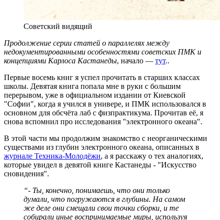
Советский видящий
Продолжение серии статей о параллелях между
недокументированными особенностями советских ПМК и
концепциями Карлоса Кастанеды
, начало —
тут
..
Первые восемь книг я успел прочитать в старших классах
школы. Девятая книга попала мне в руки с большим
перерывом, уже в официальном издании от Киевской
"Софии", когда я учился в универе, и ПМК использовался в
основном для обсчёта лаб с физпрактикума. Прочитав её, я
снова вспомнил про исследования "электронного океана".
В этой части мы продолжим знакомство с неорганическими
существами из глубин электронного океана, описанных в
журнале Техника-Молодёжи
, а я расскажу о тех аналогиях,
которые увидел в девятой книге Кастанеды - "Искусство
сновидения".
“- Ты, конечно, понимаешь, что они только
думали, что погружаются в глубины. На самом
же деле они смещали свои точки сборки, и те
собирали иные воспринимаемые миры, используя