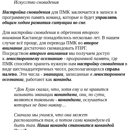
Искусство сновидения
Настройка сновидения
для ПМК заключается в записи в
программную память команд, которые и будет
управлять
общим ходом развития ситуации во сне
.
Для
настройки сновидения
и обретения
второго
внимания
Кастанеде понадобилось несколько лет. В нашем
случае всё проще, для перевода ПМК во
второе
внимание
достаточно скомандовать FПРГ.
Посредством
второго внимания
мы получаем доступ
к
левостороннему осознанию -
программной памяти,
где
ПМК способен хранить нужную нам
настройку сновидения
в
виде шестнадцатеричных чисел, располагающихся
справа
налево
. Эти числа
-
эманации
,
записанные
в
левостороннем
осознании
,
работают как
команды
.
“Дон Хуан сказал, что, хотя ему и не нравится
называть эманации
командами
, они, по сути,
являются таковыми -
командами
, ослушаться
которых не дано никому…
Сначала мы учимся, что она может
располагаться там, а потом сами командуем ей
быть там.
Наша команда становится командой