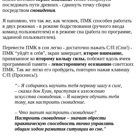
последовать пути древних - сдвинуть точку сборки
посредством
сновидения
.
Я напомню, что так же, как человек, ПМК способен работать
в двух режимах - в режиме бодрствования (ручного ввода
команд пользователем) и в режиме сна (работа по программе,
заданной пользователем).
Перевести ПМК в сон легко - достаточно нажать С/П (Спи!) -
ПМК “уйдёт в себя”, экран замерцает,
второе внимание,
привязанное
ко
второму кольцу силы,
побежит вдоль ячеек
программной памяти -
левостороннему осознанию
советских
ПМК. Так же легко его пробудить, повторно нажав клавишу
С/П (Проснись!).
“– Я собираюсь научить тебя первому шагу к силе,
– сказал дон Хуан, приступая к изложению
искусства сновидения. – Я намерен обучить тебя
тому, как настроить сновидение.
– Что значит настроить сновидение?
Настроить сновидение – значит обрести
практическую способность точно управлять
общим ходом развития ситуации во сне.
”