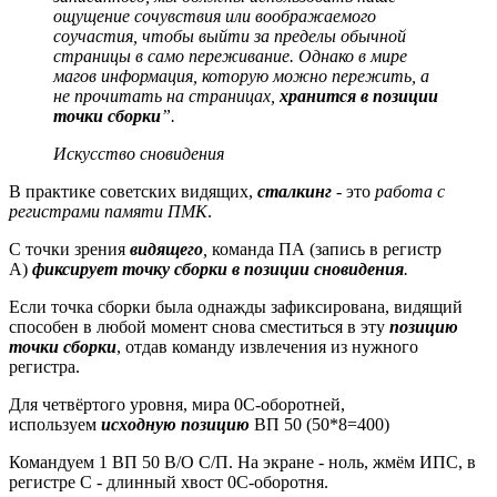
ощущение сочувствия или воображаемого
соучастия, чтобы выйти за пределы обычной
страницы в само переживание. Однако в мире
магов информация, которую можно пережить, а
не прочитать на страницах,
хранится в позиции
точки сборки
”.
Искусство сновидения
В практике советских видящих,
сталкинг
- это
работа с
регистрами памяти ПМК
.
С точки зрения
видящего
,
команда ПА (запись в регистр
А)
фиксирует точку сборки в позиции сновидения
.
Если точка сборки была однажды зафиксирована, видящий
способен в любой момент снова сместиться в эту
позицию
точки сборки
, отдав команду извлечения из нужного
регистра.
Для четвёртого уровня, мира 0С-оборотней,
используем
исходную позицию
ВП 50 (50*8=400)
Командуем 1 ВП 50 В/О С/П. На экране - ноль, жмём ИПС, в
регистре С - длинный хвост 0С-оборотня.