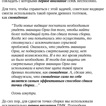
совладать с которыми
первое внимание
ПМК неспособно.
Для того, чтобы справиться с этой задачей, советские видящие
смогли использовать такой прием древних толтеков,
как
сновидение
:
“Тогда новые видящие посчитали необходимым
увидеть эманации Орла для того, чтобы найти
более подходящий путь для сдвига точки сборки.
Когда же они попытались это осуществить, то
столкнулись с исключительно серьезной
проблемой. Оказалось, что увидеть эманации
Орла, не подвергаясь смертельному риску, нет
никакой возможности. И в то же время увидеть
их было необходимо. И тогда для защиты от
смертельных ударов эманации Орла они
использовали в качестве щита такой прием
древних толтеков, как
сновидение
. А, сделав это,
обнаружили, что
сновидение само по себе
является самым эффективным способом сдвига
точки сборки
…”
Огонь изнутри.
До сих пор, для сдвигов точки сборки мы использовали
исключительно
первое внимание
ПМК. Попробуем