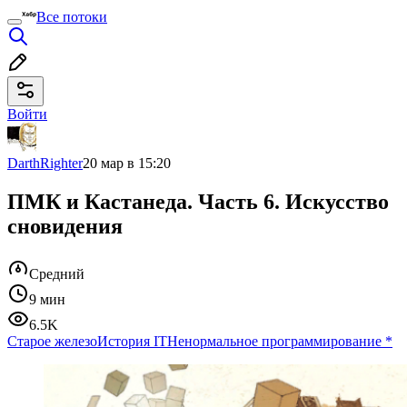
Все потоки
Войти
DarthRighter
20 мар в 15:20
ПМК и Кастанеда. Часть 6. Искусство
сновидения
Средний
9 мин
6.5K
Старое железо
История IT
Ненормальное программирование
*