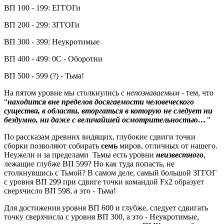
ВП 100 - 199: ЕГГОГи
ВП 200 - 299: ЗГГОГи
ВП 300 - 399: Неукротимые
ВП 400 - 499: 0С - Оборотни
ВП 500 - 599 (?) - Тьма!
На пятом уровне мы столкнулись с
непознаваемым
- тем, что
“
находится вне пределов досягаемости человеческого
существа, в области, вторгаться в которую не следует ни
бездумно, ни даже с величайшей осмотрительностью…
”
По рассказам древних видящих, глубокие сдвиги точки
сборки позволяют собирать
семь
миров, отличных от нашего.
Неужели и за пределами Тьмы есть уровни
неизвестного
,
лежащие глубже ВП 599? Но как туда попасть, не
столкнувшись с Тьмой? В самом деле, самый большой ЗГГОГ
с уровня ВП 299 при сдвиге точки командой Fх2 образует
сверхчисло ВП 598, а это - Тьма!
Для достижения уровня ВП 600 и глубже, следует сдвигать
точку сверхчисла с уровня ВП 300, а это - Неукротимые,