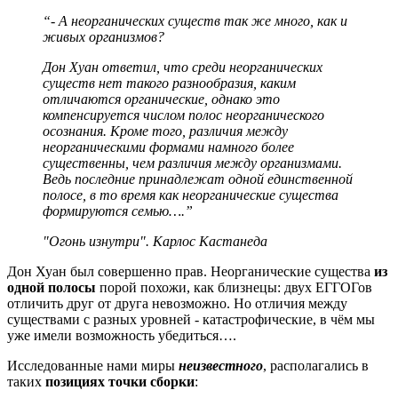
“- А неорганических существ так же много, как и
живых организмов?
Дон Хуан ответил, что среди неорганических
существ нет такого разнообразия, каким
отличаются органические, однако это
компенсируется числом полос неорганического
осознания. Кроме того, различия между
неорганическими формами намного более
существенны, чем различия между организмами.
Ведь последние принадлежат одной единственной
полосе, в то время как неорганические существа
формируются семью….”
"Огонь изнутри". Карлос Кастанеда
Дон Хуан был совершенно прав. Неорганические существа
из
одной полосы
порой похожи, как близнецы: двух ЕГГОГов
отличить друг от друга невозможно. Но отличия между
существами с разных уровней - катастрофические, в чём мы
уже имели возможность убедиться….
Исследованные нами миры
неизвестного
, располагались в
таких
позициях точки сборки
: