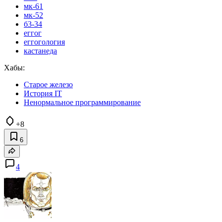
мк-61
мк-52
б3-34
еггог
еггогология
кастанеда
Хабы:
Старое железо
История IT
Ненормальное программирование
+8
6
4