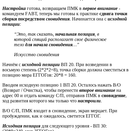
Настройка
готова, возвращаем ПМК в
первое внимание
-
командуем FАВТ, теперь мы готовы к практике
сдвига точки
сборки посредством
сновидения
. Начинается она с
исходной
позиции
:
“Это, так сказать,
начальная позиция
, в
которой спящий располагает свое физическое
тело
для начала сновидения
…”
Искусство сновидения
Начнём с
исходной позиции
ВП 20. При возведении в
восьмую степень (2*2*2=8), точка сборки должна сместиться в
позицию мира ЕГГОГов: 20*8 = 160.
Вводим исходную позицию 1 ВП 20. Осталось нажать В/О
(Возврат / Очистка), чтобы перенести
второе внимание
на
адрес 00 и отдать команду С/П, отправив ПМК в
сновидение
,
ход развития которого мы только что
настроили
.
В/О С/П, ПМК входит в сновидение, экран мерцает. При
пробуждении, как и ожидалось, светится ЕГГОГ.
Исходная позиция
для следующего уровня - ВП 30: