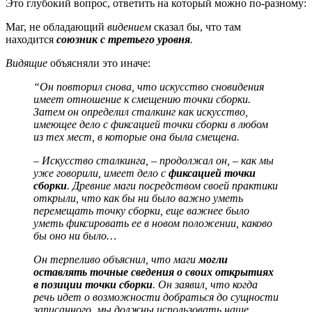
Это глубокий вопрос, ответить на который можно по-разному:
Маг, не обладающий
видением
сказал бы, что там
находится
союзник с третьего уровня
.
Видящие
объясняли это иначе:
“Он повторил снова, что искусство сновидения
имеет отношение к смещению точки сборки.
Затем он определил сталкинг как искусство,
имеющее дело с фиксацией точки сборки в любом
из тех мест, в которые она была смещена.
– Искусство сталкинга, – продолжал он, – как мы
уже говорили, имеет дело с
фиксацией точки
сборки
. Древние маги посредством своей практики
открыли, что как бы ни было важно уметь
перемещать точку сборки, еще важнее было
уметь фиксировать ее в новом положении, каково
бы оно ни было…
Он терпеливо объяснил, что маги
могли
оставлять точные сведения о своих открытиях
в позиции точки сборки
. Он заявил, что когда
речь идет о возможности добраться до сущности
записанного, мы должны использовать наше