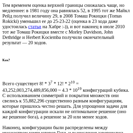
Тем временем оценка верхней границы снижалась чаще, но
медленнее: в 1981 году она равнялась 52, в 1995 тот же Майкл
Рейд получил величину 29, в 2008 Томаш Рокицки (Tomas
Rokicki) уменьшил ее до 25-23-22 (оценка в 23 хода даже
удостоилась
статьи
на Хабре :-)), и вот наконец в июле 2010
тот же Томаш Рокицки вместе с Morley Davidson, John
Dethridge и Herbert Kociemba получили окончательный
результат — 20 ходов.
Как?
7
10
Всего существует 8! * 3
* 12! * 2
=
19
43,252,003,274,489,856,000 ~ 4.3 * 10
конфигураций кубика.
С использованием симметрий и покрытия множеств они
свелись к 55,882,296 существенно разным конфигурациям,
которые пришлось честно решать. Для упрощения задачи для
каждой конфигурации искали не оптимальное решение (оно
же решение бога), а решение за 20 или менее ходов.
Наконец, конфигурации были распределены между
множеством компьютеров Гугл, и вычисления завершились