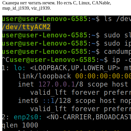
Сканера нет читать нечем. Но есть C, Linux, CANable,
map_id_j1939, viz_j1939.