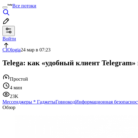
Все потоки
Войти
CIOlogia
24 мар в 07:23
Telega: как «удобный клиент Telegram
Простой
4 мин
23K
Мессенджеры
*
Гаджеты
Говнокод
Информационная безопаснос
Обзор