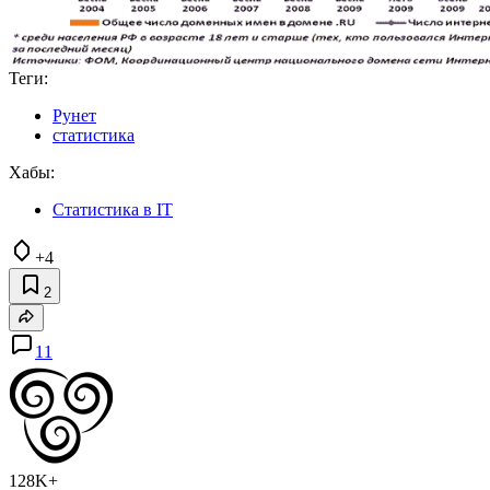
Теги:
Рунет
статистика
Хабы:
Статистика в IT
+4
2
11
128K+