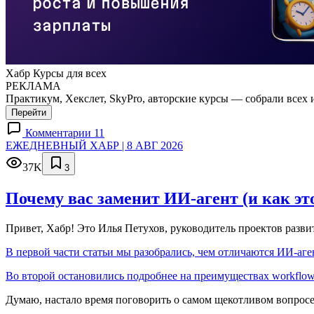
Хабр Курсы для всех
РЕКЛАМА
Практикум, Хекслет, SkyPro, авторские курсы — собрали всех 
Перейти
Комментарии 11
ЕЖЕДНЕВНЫЙ ХАБР | 8 АВГ 2026
37K
3
Почему вас заменит ИИ‑агент (и как эт
Привет, Хабр! Это Илья Петухов, руководитель проектов разв
В первой части статьи мы разобрались, чем отличаются ИИ-аген
Во второй остановились подробнее на преимуществах workflow
Думаю, настало время поговорить о самом щекотливом вопрос