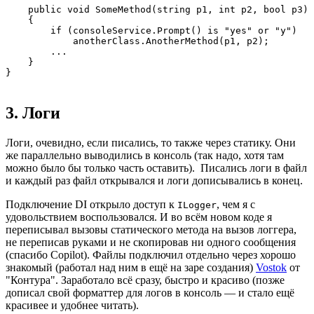
    public void SomeMethod(string p1, int p2, bool p3) 
    {

        if (consoleService.Prompt() is "yes" or "y")

            anotherClass.AnotherMethod(p1, p2);

        ...

    }

}
3. Логи
Логи, очевидно, если писались, то также через статику. Они
же параллельно выводились в консоль (так надо, хотя там
можно было бы только часть оставить). Писались логи в файл
и каждый раз файл открывался и логи дописывались в конец.
Подключение DI открыло доступ к
, чем я с
ILogger
удовольствием воспользовался. И во всём новом коде я
переписывал вызовы статического метода на вызов логгера,
не переписав руками и не скопировав ни одного сообщения
(спасибо Copilot). Файлы подключил отдельно через хорошо
знакомый (работал над ним в ещё на заре создания)
Vostok
от
"Контура". Заработало всё сразу, быстро и красиво (позже
дописал свой форматтер для логов в консоль — и стало ещё
красивее и удобнее читать).