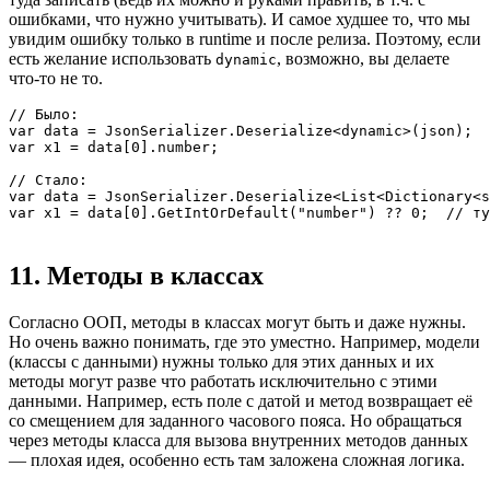
ошибками, что нужно учитывать). И самое худшее то, что мы
увидим ошибку только в runtime и после релиза. Поэтому, если
есть желание использовать
, возможно, вы делаете
dynamic
что-то не то.
// Было:

var data = JsonSerializer.Deserialize<dynamic>(json);

var x1 = data[0].number;

// Стало:

var data = JsonSerializer.Deserialize<List<Dictionary<s
var x1 = data[0].GetIntOrDefault("number") ?? 0;  // ту
11. Методы в классах
Согласно ООП, методы в классах могут быть и даже нужны.
Но очень важно понимать, где это уместно. Например, модели
(классы с данными) нужны только для этих данных и их
методы могут разве что работать исключительно с этими
данными. Например, есть поле с датой и метод возвращает её
со смещением для заданного часового пояса. Но обращаться
через методы класса для вызова внутренних методов данных
— плохая идея, особенно есть там заложена сложная логика.