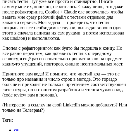
писать тесты. Тут уже всё просто и стандартно. Писать
самому мне их, конечно, не хотелось. Скажу лишь, что даже
после рефакторинга, Copilot + Claude еле ворочались, чтобы
выдать мне сразу рабочий файл с тестами отдельно для
каждого сервиса. Моя задача — проверить, что тесты
покрывают все необходимые случаи, выглядят хорошо (для
этого я сначала написал их сам руками, а потом использовал
как шаблон) и выполняются.
Эпопея с рефакторингом как будто бы подошла к концу. Но
всё равно перед тем, как добавить тесты к очередному
сервису, я ещё раз его тщательно просматриваю на предмет
каких-то упущений, повторов, сильно неоптимальных мест.
Приятного вам кода! И помните, что чистый код — это не
только про названия и число строк в методе. Это гораздо
больше и приходит не только с прочтением соответствующей
литературы, но и с опытом разработки и чтения чужого кода
(code review вам в помощь).
(Интересно, а ссылку на свой LinkedIn можно добавлять? Или
только на Телеграм?)
Теги:
c#