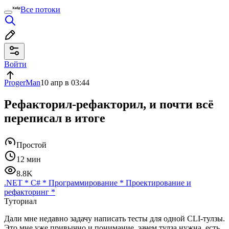
Все потоки
Войти
ProgerMan
10 апр в 03:44
Рефакторил-рефакторил, и почти всё
переписал в итоге
Простой
12 мин
8.8K
.NET
*
C#
*
Программирование
*
Проектирование и
рефакторинг
*
Туториал
Дали мне недавно задачу написать тесты для одной CLI-тулзы.
Это мне уже привычно и понимание, зачем тулза нужна, есть.