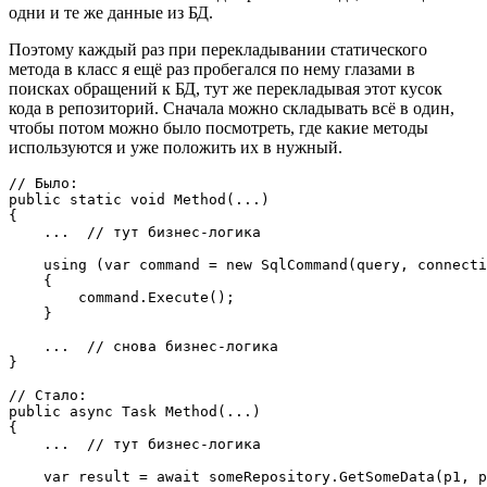
одни и те же данные из БД.
Поэтому каждый раз при перекладывании статического
метода в класс я ещё раз пробегался по нему глазами в
поисках обращений к БД, тут же перекладывая этот кусок
кода в репозиторий. Сначала можно складывать всё в один,
чтобы потом можно было посмотреть, где какие методы
используются и уже положить их в нужный.
// Было:

public static void Method(...)

{

    ...  // тут бизнес-логика

    using (var command = new SqlCommand(query, connecti
    {

        command.Execute();

    }

    ...  // снова бизнес-логика

}

// Стало:

public async Task Method(...)

{

    ...  // тут бизнес-логика

    var result = await someRepository.GetSomeData(p1, p