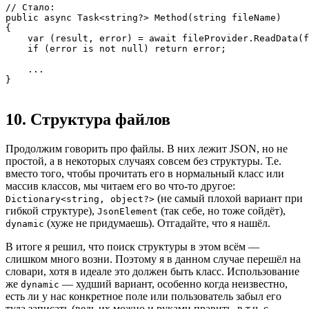
// Стало:

public async Task<string?> Method(string fileName)

{

    var (result, error) = await fileProvider.ReadData(f
    if (error is not null) return error;

    ...

}
10. Структура файлов
Продолжим говорить про файлы. В них лежит JSON, но не
простой, а в некоторых случаях совсем без структуры. Т.е.
вместо того, чтобы прочитать его в нормальный класс или
массив классов, мы читаем его во что-то другое:
(не самый плохой вариант при
Dictionary<string, object?>
гибкой структуре),
(так себе, но тоже сойдёт),
JsonElement
(хуже не придумаешь). Отгадайте, что я нашёл.
dynamic
В итоге я решил, что поиск структуры в этом всём —
слишком много возни. Поэтому я в данном случае перешёл на
словари, хотя в идеале это должен быть класс. Использование
же
— худший вариант, особенно когда неизвестно,
dynamic
есть ли у нас конкретное поле или пользователь забыл его
туда записать (ведь их можно и руками править, в т.ч. с