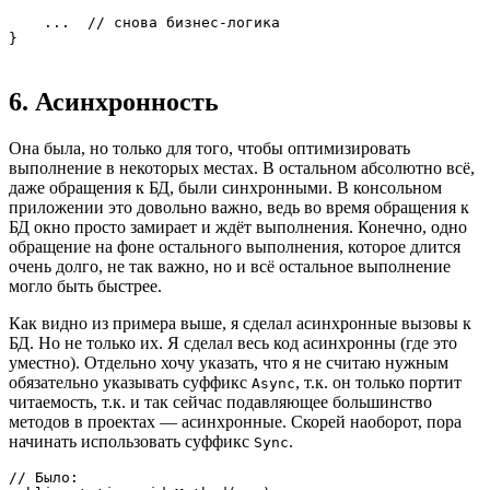
    ...  // снова бизнес-логика

}
6. Асинхронность
Она была, но только для того, чтобы оптимизировать
выполнение в некоторых местах. В остальном абсолютно всё,
даже обращения к БД, были синхронными. В консольном
приложении это довольно важно, ведь во время обращения к
БД окно просто замирает и ждёт выполнения. Конечно, одно
обращение на фоне остального выполнения, которое длится
очень долго, не так важно, но и всё остальное выполнение
могло быть быстрее.
Как видно из примера выше, я сделал асинхронные вызовы к
БД. Но не только их. Я сделал весь код асинхронны (где это
уместно). Отдельно хочу указать, что я не считаю нужным
обязательно указывать суффикс
, т.к. он только портит
Async
читаемость, т.к. и так сейчас подавляющее большинство
методов в проектах — асинхронные. Скорей наоборот, пора
начинать использовать суффикс
.
Sync
// Было:
