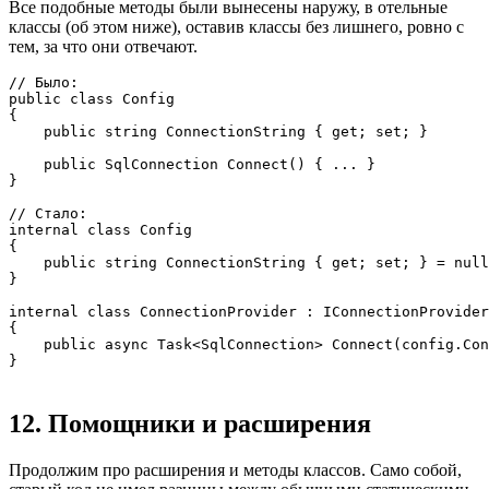
Все подобные методы были вынесены наружу, в отельные
классы (об этом ниже), оставив классы без лишнего, ровно с
тем, за что они отвечают.
// Было:

public class Config

{

    public string ConnectionString { get; set; }

    public SqlConnection Connect() { ... }

}

// Стало:

internal class Config

{

    public string ConnectionString { get; set; } = null
}

internal class ConnectionProvider : IConnectionProvider

{

    public async Task<SqlConnection> Connect(config.Con
}
12. Помощники и расширения
Продолжим про расширения и методы классов. Само собой,