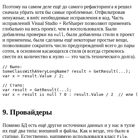
Поэтому на самом деле ещё до самого рефакторинга я решил
сначала убрать хотя бы самые проблемные. Отфильтровав
ненужные, я внёс необходимые исправления в код. Часть
исправлений Visual Studio + ReSharper позволяют применять
глобально на весь проект, чем я воспользовался. Были
добавлены проверки на
, были добавлены стили в проект
null
и применены, были сделаны ещё некоторые простые вещи,
позволившие сократить число предупреждений всего до пары
сотен, в основном касающихся стиля (я всегда стремлюсь
свести их количество к нулю — это часть технического долга).
// Было:

SomeClassWithAVeryLongName? result = GetResult(...);

var x = result.Value / 2;

// Стало:

var result = GetResult(...);

var x = result is null ? 0 : result.Value / 2  // или (
9. Провайдеры
Помимо БД есть ещё другие источники данных и у нас в тулзе
их ещё два типа: внешний и файлы. Как и везде, это было в
статике. Естественно, напрямую использовался класс
.
File