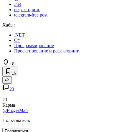
.net
рефакторинг
telegram-free post
Хабы:
.NET
C#
Программирование
Проектирование и рефакторинг
+8
16
23
23
Карма
@ProgerMan
Пользователь
Подписаться