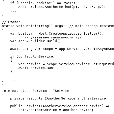
    if (Console.ReadLine() == "yes")

        AnotherClass.AnotherMethod(p1, p3, p5, p7);

    ...

}

// Стало:

static void Main(string[] args)  // main всегда статиче
{

    var builder = Host.CreateApplicationBuilder();

    ...    // указываем зависимости тут

    var app = builder.Build();

    ...

    await using var scope = app.Services.CreateAsyncSco
    if (config.RunService)

    {

        var service = scope.ServiceProvider.GetRequired
        await service.Run();

    }

    ...

}

internal class Service : IService

{

    private readonly IAnotherService anotherService;

    public Service(IAnotherService anotherService) =>

        this.anotherService = anotherService;
