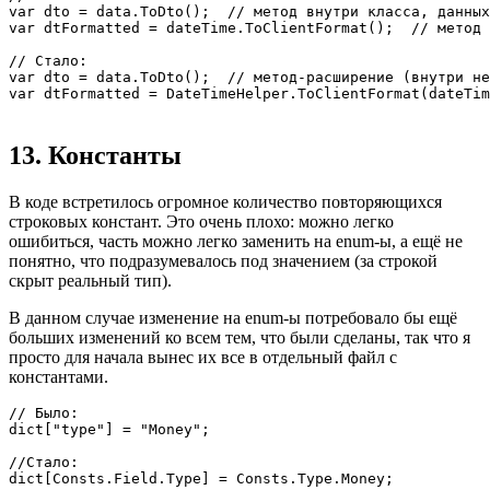
var dto = data.ToDto();  // метод внутри класса, данных
var dtFormatted = dateTime.ToClientFormat();  // метод 
// Стало:

var dto = data.ToDto();  // метод-расширение (внутри не
var dtFormatted = DateTimeHelper.ToClientFormat(dateTim
13. Константы
В коде встретилось огромное количество повторяющихся
строковых констант. Это очень плохо: можно легко
ошибиться, часть можно легко заменить на enum-ы, а ещё не
понятно, что подразумевалось под значением (за строкой
скрыт реальный тип).
В данном случае изменение на enum-ы потребовало бы ещё
больших изменений ко всем тем, что были сделаны, так что я
просто для начала вынес их все в отдельный файл с
константами.
// Было:

dict["type"] = "Money";

//Стало:

dict[Consts.Field.Type] = Consts.Type.Money;