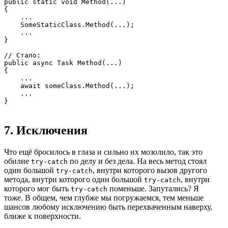
public static void Method(...)

{

    ...

    SomeStaticClass.Method(...);

    ...

}

// Стало:

public async Task Method(...)

{

    ...

    await someClass.Method(...);

    ...

}
7. Исключения
Что ещё бросилось в глаза и сильно их мозолило, так это
обилие
по делу и без дела. На весь метод стоял
try-catch
один большой
, внутри которого вызов другого
try-catch
метода, внутри которого один большой
, внутри
try-catch
которого мог быть
поменьше. Запутались? Я
try-catch
тоже. В общем, чем глубже мы погружаемся, тем меньше
шансов любому исключению быть перехваченным наверху,
ближе к поверхности.