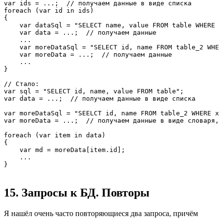
var ids = ...;  // получаем данные в виде списка

foreach (var id in ids)

{

    var dataSql = "SELECT name, value FROM table WHERE 
    var data = ...;  // получаем данные

    ...

    var moreDataSql = "SELECT id, name FROM table_2 WHE
    var moreData = ...;  // получаем данные

    ...

}

// Стало:

var sql = "SELECT id, name, value FROM table";

var data = ...;  // получаем данные в виде списка

var moreDataSql = "SEELCT id, name FROM table_2 WHERE x
var moreData = ...;  // получаем данные в виде словаря,
foreach (var item in data)

{

    var md = moreData[item.id];

    ...

}
15. Запросы к БД. Повторы
Я нашёл очень часто повторяющиеся два запроса, причём