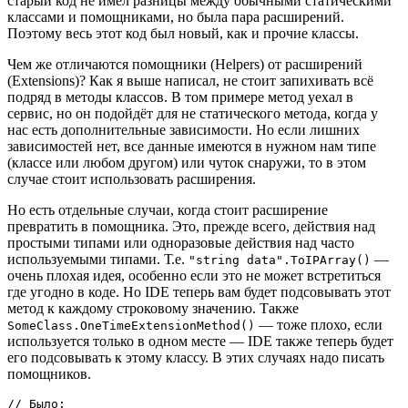
старый код не имел разницы между обычными статическими
классами и помощниками, но была пара расширений.
Поэтому весь этот код был новый, как и прочие классы.
Чем же отличаются помощники (Helpers) от расширений
(Extensions)? Как я выше написал, не стоит запихивать всё
подряд в методы классов. В том примере метод уехал в
сервис, но он подойдёт для не статического метода, когда у
нас есть дополнительные зависимости. Но если лишних
зависимостей нет, все данные имеются в нужном нам типе
(классе или любом другом) или чуток снаружи, то в этом
случае стоит использовать расширения.
Но есть отдельные случаи, когда стоит расширение
превратить в помощника. Это, прежде всего, действия над
простыми типами или одноразовые действия над часто
используемыми типами. Т.е.
—
"string data".ToIPArray()
очень плохая идея, особенно если это не может встретиться
где угодно в коде. Но IDE теперь вам будет подсовывать этот
метод к каждому строковому значению. Также
— тоже плохо, если
SomeClass.OneTimeExtensionMethod()
используется только в одном месте — IDE также теперь будет
его подсовывать к этому классу. В этих случаях надо писать
помощников.
// Было:
