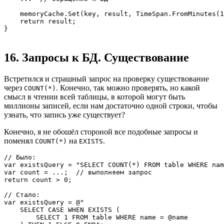
    memoryCache.Set(key, result, TimeSpan.FromMinutes(1
    return result;

}
16. Запросы к БД. Существование
Встретился и страшный запрос на проверку существование
через
. Конечно, так можно проверять, но какой
COUNT(*)
смысл в чтении всей таблицы, в которой могут быть
миллионы записей, если нам достаточно одной строки, чтобы
узнать, что запись уже существует?
Конечно, я не обошёл стороной все подобные запросы и
поменял
на
.
COUNT(*)
EXISTS
// Было:

var existsQuery = "SELECT COUNT(*) FROM table WHERE nam
var count = ...;  // выполняем запрос

return count > 0;

// Стало:

var existsQuery = @"

    SELECT CASE WHEN EXISTS (

        SELECT 1 FROM table WHERE name = @name
