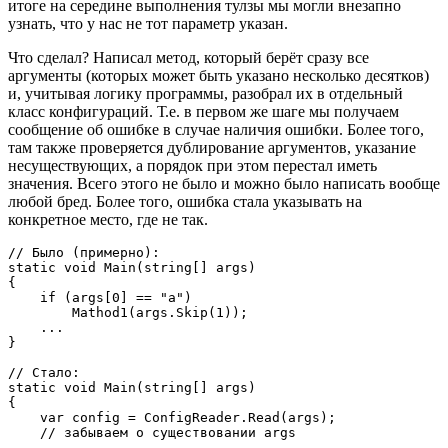
итоге на середине выполнения тулзы мы могли внезапно
узнать, что у нас не тот параметр указан.
Что сделал? Написал метод, который берёт сразу все
аргументы (которых может быть указано несколько десятков)
и, учитывая логику программы, разобрал их в отдельный
класс конфигураций. Т.е. в первом же шаге мы получаем
сообщение об ошибке в случае наличия ошибки. Более того,
там также проверяется дублирование аргументов, указание
несуществующих, а порядок при этом перестал иметь
значения. Всего этого не было и можно было написать вообще
любой бред. Более того, ошибка стала указывать на
конкретное место, где не так.
// Было (примерно):

static void Main(string[] args)

{

    if (args[0] == "a")

        Mathod1(args.Skip(1));

    ...

}

// Стало:

static void Main(string[] args)

{

    var config = ConfigReader.Read(args);

    // забываем о существовании args

    ...
