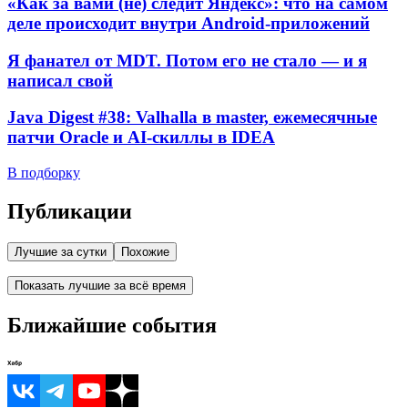
«Как за вами (не) следит Яндекс»: что на самом
деле происходит внутри Android-приложений
Я фанател от MDT. Потом его не стало — и я
написал свой
Java Digest #38: Valhalla в master, ежемесячные
патчи Oracle и AI-скиллы в IDEA
В подборку
Публикации
Лучшие за сутки
Похожие
Показать лучшие за всё время
Ближайшие события