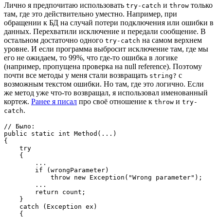
Лично я предпочитаю использовать
и
только
try-catch
throw
там, где это действительно уместно. Например, при
обращении к БД на случай потери подключения или ошибки в
данных. Перехватили исключение и передали сообщение. В
остальном достаточно одного
на самом верхнем
try-catch
уровне. И если программа выбросит исключение там, где мы
его не ожидаем, то 99%, что где-то ошибка в логике
(например, пропущена проверка на null reference). Поэтому
почти все методы у меня стали возвращать
с
string?
возможным текстом ошибки. Но там, где это логично. Если
же метод уже что-то возвращал, я использовал именованный
кортеж.
Ранее я писал
про своё отношение к
и
throw
try-
.
catch
// Было:

public static int Method(...)

{

    try

    {

        ...

        if (wrongParameter)

            throw new Exception("Wrong parameter");

        ...

        return count;

    }

    catch (Exception ex)

    {
