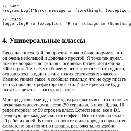
// Было:

Program.Log($"Error message in {something}: {exception.
// Стало:

logger.LogError(exception, "Error message in {Something
4. Универсальные классы
Глядя на список файлов проекта, можно было подумать, что
он очень небольшой и довольно простой. Я тоже так думал,
пока не добрался до файлов с основной бизнес-логикой на
3000 строк. Т.е. всё, что более-менее касается чего-то одного,
отправлялось в один из гигантских статических классов.
Именно увидев такое, я сообщил тимлиду, что не буду писать
тесты, пока не отрефакторю всё это. И даже ревью не буду
пытаться делать — рассудок важнее.
Мне предстояло метод за методом разложить всё это по новым
нескольким десяткам классов (50 сервисов, 3 провайдера, 16
репозиториев) от 50 строк на класс. Естественно, все в DI,
реализующие каждый свой интерфейс. Всё это заняло около
20 рабочих дней. В итоге в проекте стало порядка пары сотен
файлов, но они понятно названы, разложены, их удобно