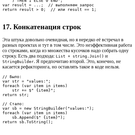
    ) THEN 1 ELSE 0 END";

var result = ...;  // выполняем запрос

return result > 0;  // или result == 1;
17. Конкатенация строк
Эта штука довольно очевидная, но я нередко её встречал в
разных проектах и тут в том числе. Это неэффективная работа
со строками, когда из множества кусочков надо собрать одну
строку. Есть два подхода:
и
List + string.Join()
. Я предпочитаю второй. Это, конечно, не
StringBuilder
касается рефакторинга, но оставлять такое в коде нельзя.
// Было:

var str = "values:";

foreach (var item in items)

    str += $" {item}";

return str;

// Стало:

var sb = new StringBuilder("values:");

foreach (var item in items)

    sb.Append($" {item}");

return sb.ToString();