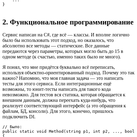
}
2. Функциональное программирование
Сервис написан на C#, где всё — классы. И вполне логично
было бы использовать этот подход, но оказалось, что
абсолютно все методы — статические. Все данные
передаются через параметры, которых могло быть до 15 в
одном методе (к счастью, именно таких было не много).
Я понял, что мне придётся буквально всё переписать,
используя объектно-ориентированный подход. Почему это так
важно? Напомню, что моя главная задача — это написать
тесты для этого сервиса. Если интеграционные ещё
возможны, то юнит-тесты написать для такого кода
невозможно. Для тестов вся статика, которая обращается к
внешним данным, должна переехать куда-нибудь, что
реализует соответствующий интерфейс (а это обращения к
файлам, БД, консоли). Для этого, конечно, пришлось
подключить DI.
// Было:

public static void Method(string p1, int p2, ..., bool 
{
