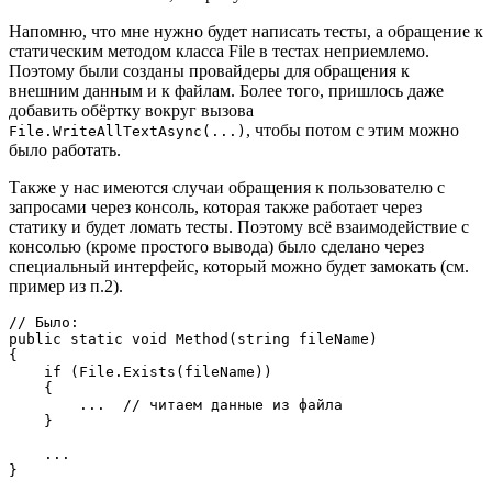
Напомню, что мне нужно будет написать тесты, а обращение к
статическим методом класса File в тестах неприемлемо.
Поэтому были созданы провайдеры для обращения к
внешним данным и к файлам. Более того, пришлось даже
добавить обёртку вокруг вызова
, чтобы потом с этим можно
File.WriteAllTextAsync(...)
было работать.
Также у нас имеются случаи обращения к пользователю с
запросами через консоль, которая также работает через
статику и будет ломать тесты. Поэтому всё взаимодействие с
консолью (кроме простого вывода) было сделано через
специальный интерфейс, который можно будет замокать (см.
пример из п.2).
// Было:

public static void Method(string fileName)

{

    if (File.Exists(fileName))

    {

        ...  // читаем данные из файла

    }

    ...

}
