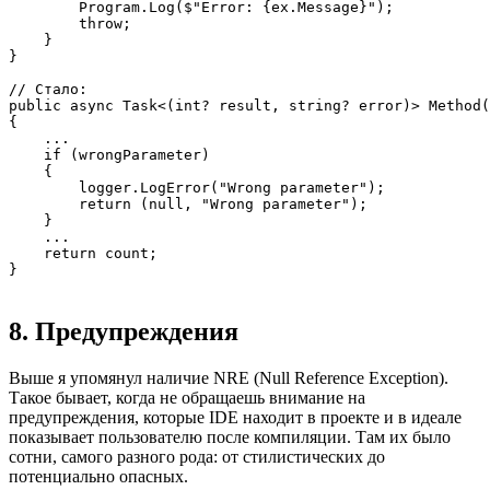
        Program.Log($"Error: {ex.Message}");

        throw;

    }

}

// Стало:

public async Task<(int? result, string? error)> Method(
{

    ...

    if (wrongParameter)

    {

        logger.LogError("Wrong parameter");

        return (null, "Wrong parameter");

    }

    ...

    return count;

}
8. Предупреждения
Выше я упомянул наличие NRE (Null Reference Exception).
Такое бывает, когда не обращаешь внимание на
предупреждения, которые IDE находит в проекте и в идеале
показывает пользователю после компиляции. Там их было
сотни, самого разного рода: от стилистических до
потенциально опасных.