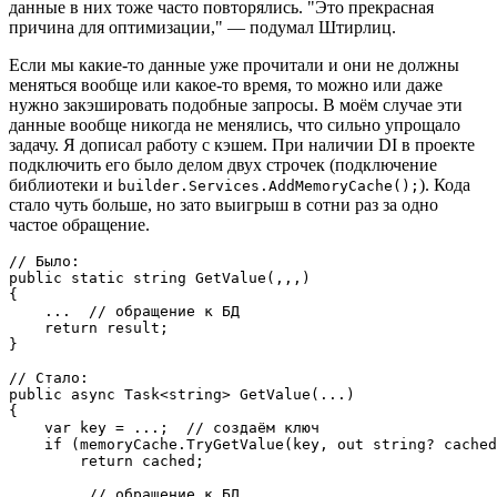
данные в них тоже часто повторялись. "Это прекрасная
причина для оптимизации," — подумал Штирлиц.
Если мы какие-то данные уже прочитали и они не должны
меняться вообще или какое-то время, то можно или даже
нужно закэшировать подобные запросы. В моём случае эти
данные вообще никогда не менялись, что сильно упрощало
задачу. Я дописал работу с кэшем. При наличии DI в проекте
подключить его было делом двух строчек (подключение
библиотеки и
). Кода
builder.Services.AddMemoryCache();
стало чуть больше, но зато выигрыш в сотни раз за одно
частое обращение.
// Было:

public static string GetValue(,,,)

{

    ...  // обращение к БД

    return result;

}

// Стало:

public async Task<string> GetValue(...)

{

    var key = ...;  // создаём ключ

    if (memoryCache.TryGetValue(key, out string? cached
        return cached;

    ...  // обращение к БД
