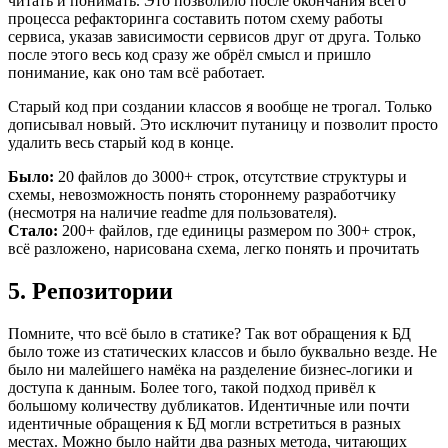
читать и понимать. Это позволило после окончания всего
процесса рефакторинга составить потом схему работы
сервиса, указав зависимости сервисов друг от друга. Только
после этого весь код сразу же обрёл смысл и пришло
понимание, как оно там всё работает.
Старый код при создании классов я вообще не трогал. Только
дописывал новый. Это исключит путаницу и позволит просто
удалить весь старый код в конце.
Было:
20 файлов до 3000+ строк, отсутствие структуры и
схемы, невозможность понять стороннему разработчику
(несмотря на наличие readme для пользователя).
Стало:
200+ файлов, где единицы размером по 300+ строк,
всё разложено, нарисована схема, легко понять и прочитать
5. Репозитории
Помните, что всё было в статике? Так вот обращения к БД
было тоже из статических классов и было буквально везде. Не
было ни малейшего намёка на разделение бизнес-логики и
доступа к данным. Более того, такой подход привёл к
большому количеству дубликатов. Идентичные или почти
идентичные обращения к БД могли встретиться в разных
местах. Можно было найти два разных метода, читающих