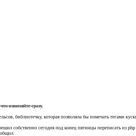
 что извиняйте сразу
.
льсов, библиотечку, которая позволяла бы помечать тегами куск
 решил собственно сегодня под конец пятницы переписать из php
ообщил.