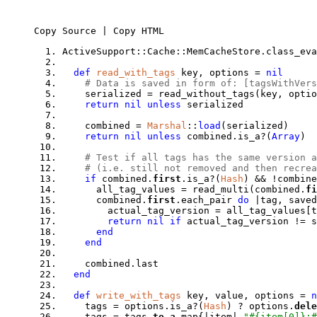
Copy Source | Copy HTML
ActiveSupport::Cache::MemCacheStore.class_ev
def
read_with_tags
key, options =
nil
# Data is saved in form of: [tagsWithVers
serialized = read_without_tags(key, optio
return nil unless
serialized
combined =
Marshal
::
load
(serialized)
return nil unless
combined.is_a?(
Array
)
# Test if all tags has the same version a
# (i.e. still not removed and then recrea
if
combined.
first
.is_a?(
Hash
) && !combine
all_tag_values = read_multi(combined.
fi
combined.
first
.each_pair
do
|tag, saved
actual_tag_version = all_tag_values[t
return nil if
actual_tag_version != s
end
end
combined.last
end
def
write_with_tags
key, value, options =
n
tags = options.is_a?(
Hash
) ? options.
dele
tags = tags.
to_a
.map{|item|
"#{item[0]}: