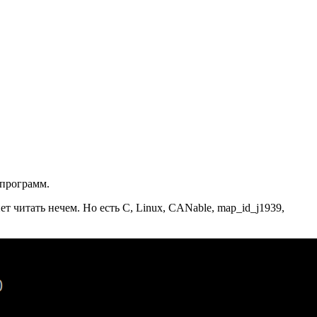
 программ.
 читать нечем. Но есть C, Linux, CANable, map_id_j1939,