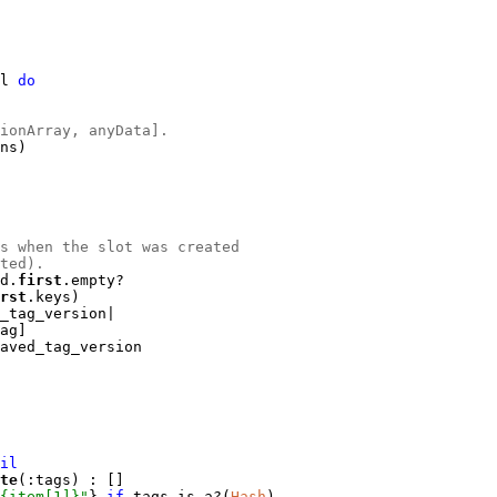
al
do
ionArray, anyData].
ns)
s when the slot was created
ted).
d.
first
.empty?
rst
.keys)
_tag_version|
ag]
aved_tag_version
il
te
(:tags) : []
#{item[1]}"
}
if
tags.is_a?(
Hash
)