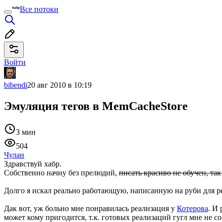
Все потоки
Войти
bibendi
20 авг 2010 в 10:19
Эмуляция тегов в MemCacheStore
3 мин
504
Чулан
Здравствуй хабр.
Собственно начну без прелюдий,
писать красиво не обучен, так
Долго я искал реально работающую, написанную на руби для ре
Дак вот, уж больно мне понравилась реализация у
Котерова
. И
может кому пригодится, т.к. готовых реализаций гугл мне не с