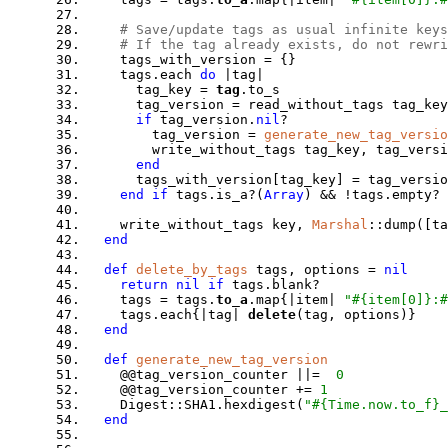
# Save/update tags as usual infinite keys
# If the tag already exists, do not rewri
tags_with_version = {}
tags.each
do
|tag|
tag_key =
tag
.to_s
tag_version = read_without_tags tag_key
if
tag_version.
nil
?
tag_version =
generate_new_tag_versio
write_without_tags tag_key, tag_versi
end
tags_with_version[tag_key] = tag_versio
end if
tags.is_a?(
Array
) && !tags.empty?
write_without_tags key,
Marshal
::dump([ta
end
def
delete_by_tags
tags, options =
nil
return nil if
tags.blank?
tags = tags.
to_a
.map{|item|
"#{item[0]}:
tags.each{|tag|
delete
(tag, options)}
end
def
generate_new_tag_version
@@tag_version_counter ||=
0
@@tag_version_counter +=
1
Digest::SHA1.hexdigest(
"#{Time.now.to_f}_
end