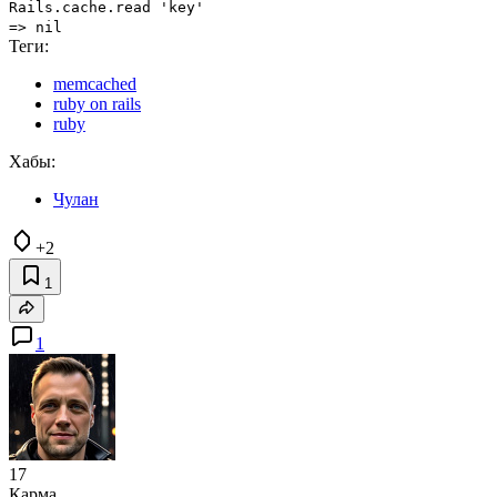
Rails.cache.read 'key'
=> nil
Теги:
memcached
ruby on rails
ruby
Хабы:
Чулан
+2
1
1
17
Карма