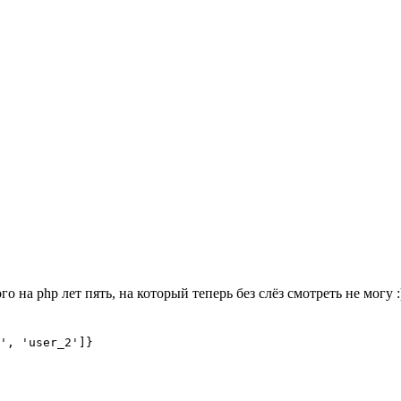
го на php лет пять, на который теперь без слёз смотреть не могу :
', 'user_2']}