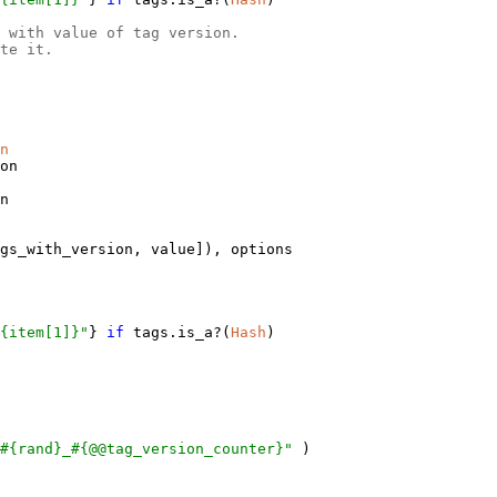
 with value of tag version.
te it.
n
on
n
gs_with_version, value]), options
#{item[1]}"
}
if
tags.is_a?(
Hash
)
#{rand}_#{@@tag_version_counter}"
)