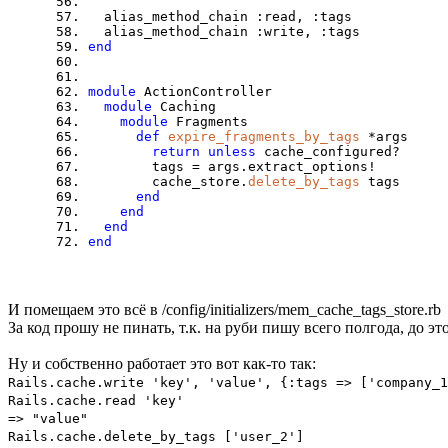
alias_method_chain :read, :tags
alias_method_chain :write, :tags
end
module
ActionController
module
Caching
module
Fragments
def
expire_fragments_by_tags
*args
return unless
cache_configured?
tags = args.extract_options!
cache_store.
delete_by_tags
tags
end
end
end
end
И помещаем это всё в /config/initializers/mem_cache_tags_store.rb
За код прошу не пинать, т.к. на руби пишу всего полгода, до это
Ну и собственно работает это вот как-то так:
Rails.cache.write 'key', 'value', {:tags => ['company_1
Rails.cache.read 'key'
=> "value"
Rails.cache.delete_by_tags ['user_2']