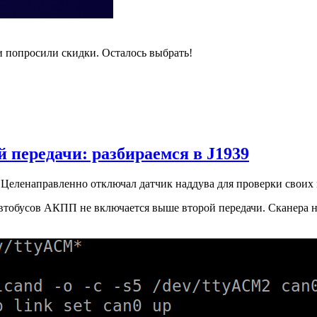
и попросили скидки. Осталось выбрать!
 передачи: разбираемся в J1939
Целенаправленно отключал датчик наддува для проверки своих
втобусов АКПП не включается выше второй передачи. Сканера нет