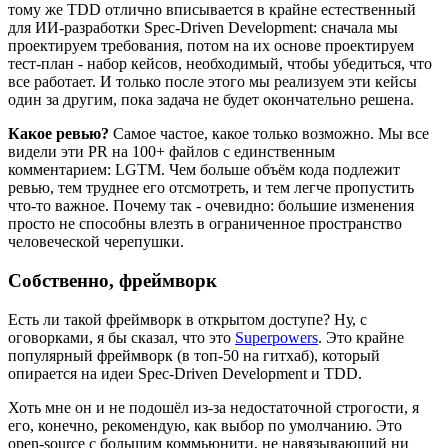
тому же TDD отлично вписывается в крайне естественный
для ИИ-разработки Spec-Driven Development: сначала мы
проектируем требования, потом на их основе проектируем
тест-план - набор кейсов, необходимый, чтобы убедиться, что
все работает. И только после этого мы реализуем эти кейсы
один за другим, пока задача не будет окончательно решена.
Какое ревью?
Самое частое, какое только возможно. Мы все
видели эти PR на 100+ файлов с единственным
комментарием: LGTM. Чем больше объём кода подлежит
ревью, тем труднее его отсмотреть, и тем легче пропустить
что-то важное. Почему так - очевидно: большие изменения
просто не способны влезть в ограниченное пространство
человеческой черепушки.
Собственно, фреймворк
Есть ли такой фреймворк в открытом доступе? Ну, с
оговорками, я бы сказал, что это
Superpowers
. Это крайне
популярный фреймворк (в топ-50 на гитхаб), который
опирается на идеи Spec-Driven Development и TDD.
Хоть мне он и не подошёл из-за недостаточной строгости, я
его, конечно, рекомендую, как выбор по умолчанию. Это
open-source с большим коммьюнити, не навязывающий ни