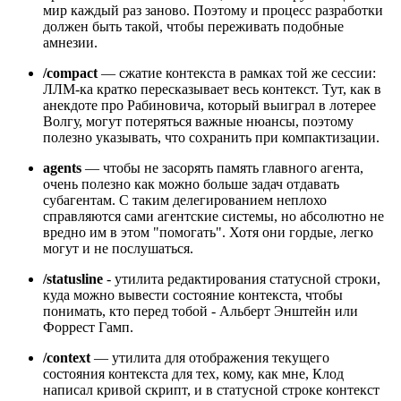
мир каждый раз заново. Поэтому и процесс разработки
должен быть такой, чтобы переживать подобные
амнезии.
/compact
— сжатие контекста в рамках той же сессии:
ЛЛМ-ка кратко пересказывает весь контекст. Тут, как в
анекдоте про Рабиновича, который выиграл в лотерее
Волгу, могут потеряться важные нюансы, поэтому
полезно указывать, что сохранить при компактизации.
agents
— чтобы не засорять память главного агента,
очень полезно как можно больше задач отдавать
субагентам. С таким делегированием неплохо
справляются сами агентские системы, но абсолютно не
вредно им в этом "помогать". Хотя они гордые, легко
могут и не послушаться.
/statusline
- утилита редактирования статусной строки,
куда можно вывести состояние контекста, чтобы
понимать, кто перед тобой - Альберт Энштейн или
Форрест Гамп.
/context
— утилита для отображения текущего
состояния контекста для тех, кому, как мне, Клод
написал кривой скрипт, и в статусной строке контекст