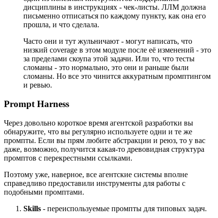
дисциплины в инструкциях - чек-листы. ЛЛМ должна
письменно отписаться по каждому пункту, как она его
прошла, и что сделала.
Часто они и тут жульничают - могут написать, что
низкий coverage в этом модуле после её изменений - это
за пределами скоупа этой задачи. Или то, что тесты
сломаны - это нормально, это они и раньше были
сломаны. Но все это чинится аккуратным промптингом
и ревью.
Prompt Harness
Через довольно короткое время агентской разработки вы
обнаружите, что вы регулярно используете одни и те же
промпты. Если вы прям любите абстракции и реюз, то у вас
даже, возможно, получится какая-то древовидная структура
промптов с перекрестными ссылками.
Поэтому уже, наверное, все агентские системы вполне
справедливо предоставили инструменты для работы с
подобными промптами.
Skills
- переиспользуемые промпты для типовых задач.