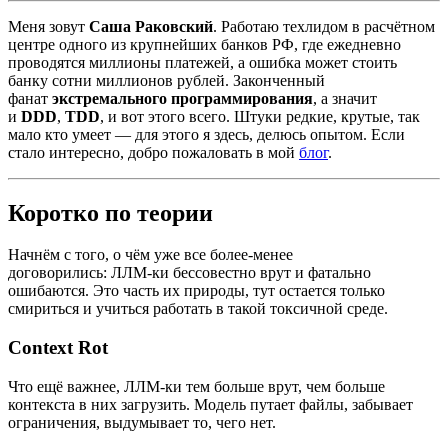
Меня зовут
Саша Раковский
. Работаю техлидом в расчётном
центре одного из крупнейших банков РФ, где ежедневно
проводятся миллионы платежей, а ошибка может стоить
банку сотни миллионов рублей. Законченный
фанат
экстремального программирования
, а значит
и
DDD
,
TDD
, и вот этого всего. Штуки редкие, крутые, так
мало кто умеет — для этого я здесь, делюсь опытом. Если
стало интересно, добро пожаловать в мой
блог
.
Коротко по теории
Начнём с того, о чём уже все более-менее
договорились: ЛЛМ-ки бессовестно врут и фатально
ошибаются. Это часть их природы, тут остается только
смириться и учиться работать в такой токсичной среде.
Сontext Rot
Что ещё важнее, ЛЛМ-ки тем больше врут, чем больше
контекста в них загрузить. Модель путает файлы, забывает
ограничения, выдумывает то, чего нет.