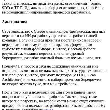
технологических, ни архитектурных ограничений - только
SDD и TDD. Идеальный выбор для легковесных, но всё еще
высокодисциплинированных процессов разработки.
Альтернатива
Своё знакомство с Claude я начинал без фреймворка, пытаясь
перенести на ИИ-разработку практики из работы нашей
команды. Получившиеся промпты постепенно сами собой
переросли в систему скиллов и правил, сформировав
самостоятельный фреймворк. В итоге, я весьма доволен
результатом, желания переехать на опенсурсный
Superpowers, разрабатываемый большим коммьюнити, нет.
Почему? Ну просто я себя не сдерживал ненужными мне
ограничениями типа: не навязывать архитектуру, технологию
или процесс. В итоге, для моих подходов (ATDD, Clean
Architecture) и накопленного набора промптов Superpowers
подходит заметно хуже, чем мой фреймворк.
После того, как я поделился результатом в канале, меня
попросили опубликовать наработки. Так что, кому тоже
интересно потрогать, во второй части можно будет спуллить
примерчик и за полчаса-час разобраться, как это работает. Ну
и, конечно, залетайте на
канал
.