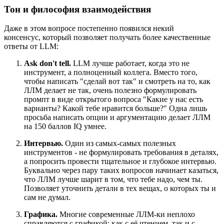
Тон и философия взаимодействия
Даже в этом вопросе постепенно появился некий
консенсус, который позволяет получать более качественные
ответы от LLM:
Ask don't tell.
LLM лучше работает, когда это не
инструмент, а полноценный коллега. Вместо того,
чтобы написать "сделай вот так" и смотреть на то, как
ЛЛМ делает не так, очень полезно формулировать
промпт в виде открытого вопроса "Какие у нас есть
варианты? Какой тебе нравится больше?" Одна лишь
просьба написать опции и аргументацию делает ЛЛМ
на 150 баллов IQ умнее.
Интервью.
Один из самых-самых полезных
инструментов - не формулировать требования в деталях,
а попросить провести тщательное и глубокое интервью.
Буквально через пару таких вопросов начинает казаться,
что ЛЛМ лучше шарит в том, что тебе надо, чем ты.
Позволяет уточнить детали в тех вещах, о которых ты и
сам не думал.
Графика.
Многие современные ЛЛМ-ки неплохо
справляются с графикой: как с её чтением, так и с