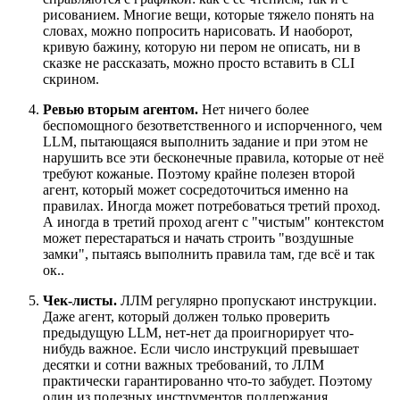
рисованием. Многие вещи, которые тяжело понять на
словах, можно попросить нарисовать. И наоборот,
кривую бажину, которую ни пером не описать, ни в
сказке не рассказать, можно просто вставить в CLI
скрином.
Ревью вторым агентом.
Нет ничего более
беспомощного безответственного и испорченного, чем
LLM, пытающаяся выполнить задание и при этом не
нарушить все эти бесконечные правила, которые от неё
требуют кожаные. Поэтому крайне полезен второй
агент, который может сосредоточиться именно на
правилах. Иногда может потребоваться третий проход.
А иногда в третий проход агент с "чистым" контекстом
может перестараться и начать строить "воздушные
замки", пытаясь выполнить правила там, где всё и так
ок..
Чек-листы.
ЛЛМ регулярно пропускают инструкции.
Даже агент, который должен только проверить
предыдущую LLM, нет-нет да проигнорирует что-
нибудь важное. Если число инструкций превышает
десятки и сотни важных требований, то ЛЛМ
практически гарантированно что-то забудет. Поэтому
один из полезных инструментов поддержания