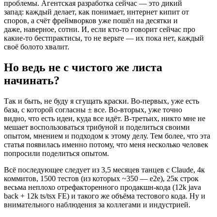
проблемы. Агентская разработка сейчас — это дикий
запад: каждый делает, как понимает, интернет кипит от
споров, а счёт фреймворков уже пошёл на десятки и
даже, наверное, сотни. И, если кто-то говорит сейчас про
какие-то бестпрактисы, то не верьте — их пока нет, каждый
своё болото хвалит.
Но ведь не с чистого же листа
начинать?
Так и быть, не буду я сгущать краски. Во-первых, уже есть
база, с которой согласны
±
все. Во-вторых, уже точно
видно, что есть идеи, куда все идёт. В-третьих, никто мне не
мешает воспользоваться трибуной и поделиться своими
опытом, мнением и подходом к этому делу. Тем более, что эта
статья появилась именно потому, что меня несколько человек
попросили поделиться опытом.
Всё последующее следует из 3,5 месяцев танцев с Claude, 4к
коммитов, 1500 тестов (из которых ~350 — e2e), 25к строк
весьма неплохо отрефакторенного продакшн-кода (12k java
back + 12k ts/tsx FE) и такого же объёма тестового кода. Ну и
внимательного наблюдения за коллегами и индустрией.