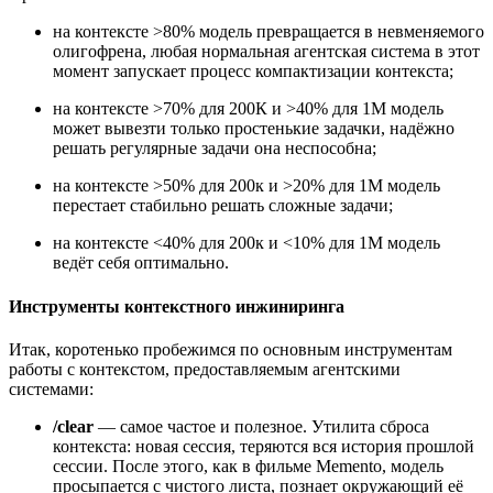
на контексте >80% модель превращается в невменяемого
олигофрена, любая нормальная агентская система в этот
момент запускает процесс компактизации контекста;
на контексте >70% для 200К и >40% для 1М модель
может вывезти только простенькие задачки, надёжно
решать регулярные задачи она неспособна;
на контексте >50% для 200к и >20% для 1М модель
перестает стабильно решать сложные задачи;
на контексте <40% для 200к и <10% для 1М модель
ведёт себя оптимально.
Инструменты контекстного инжиниринга
Итак, коротенько пробежимся по основным инструментам
работы с контекстом, предоставляемым агентскими
системами:
/clear
— самое частое и полезное. Утилита сброса
контекста: новая сессия, теряются вся история прошлой
сессии. После этого, как в фильме Memento, модель
просыпается с чистого листа, познает окружающий её