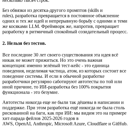
несколько тысяч строк.
Без обвязки из десятка-другого промптов (skills и
rules), разработка превращается в постоянное объяснение
одних и тех же идей и непрерывную борьбу с одними и теми
же косяками LLM. Фреймворк же, напротив, превращает
разработку в ритмичный спокойный созидательный процесс.
2. Нельзя без тестов.
Все последние 30 лет своего существования эта идея всё
никак не может прижиться. Но это очень важная
концепция: именно зелёный тест-кейс - это единица
поведения, неделимая частица, атом, из которых состоит все
поведение системы. И если в обычной разработке
разработчики регулярно саботируют автотесты по той или
иной причине, то ИИ-разработка без 100% покрытия
функционала - это безумие.
Автотесты никогда еще не были так дёшевы в написании и
поддержке. При этом разработка ещё никогда не была столь
рискованной на баги, как при ИИ: мы видим это на примере
хит-парада фейлов 2025-2026 годов в
AWS, OpenAI, Anthropic, Microsoft Azure, Cloudflare и GitHub.