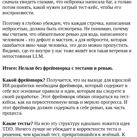
сначала увидеть глазами, что нейронка написала баг, а только
потом понять, какой нужен хитрый тест-кейс, чтобы его
воспроизвести.
Поэтому я глубоко убежден, что каждая строчка, написанная
нейросетью, должна быть отсмотрена. Не понимаю, почему
мы считаем, что обязательное ревью для кода, написанного
человеком - это дефолт и мастхев, а для нейросети, которая
ошибается явно чаще человека, это дело можно пропустить.
Видимо, где-то внутри у нас тоже живёт вся такая ветреная и
непостоянная LLM.
Итого: Нельзя без фреймворка с тестами и ревью.
Какой фреймворк?
Получается, что на выходе для взрослой
ИИ-разработки необходим фреймворк, который содержит в
себе все основные правила и идеи, которым вы следуете в
своей разработке. Этот фреймворк обязан опираться на тест-
кейсы, как на первостепенную вещь и мерило прогресса. И
этот фреймворк должен содержать в себе ревью, как часть
процесса.
Какие тесты?
На всю эту структуру идеально ложится идея
TDD. Ничего лучше не убеждает в корректности теста и
решения, чем красный тест, превратившийся в зелёный. К