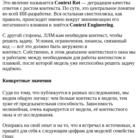
Это явление называется
Context Rot
— деградация качества
ответов с ростом контекста. По сути, это центральное понятие
во всей ИИ-разработке. Вся остальная свистопляска, как
правило, происходит именно вокруг минимизации его
негативного влияния и зовётся
Context Engineering
.
С другой стороны, ЛЛМ-кам необходим контекст, чтобы
решить задачу. Условия, ограничения, нюансы, связанный
код — всё это должно быть загружено в
контекст. Собственно, в этом диапазоне контекстного окна мы
и работаем: между необходимым для работы контекстом и
планкой, после которой модель уже неспособна решить задачу
надёжно.
Конкретные значения
Судя по тому, что публикуется в разных исследованиях, мы
видим общую логику: чем больше контекста в модели, тем
хуже её предсказательная способность. Зависимость
нелинейная, очень варьируется от модели, её контекстного
окна и от исследования.
Опираясь на свой опыт и на то, что я встречал в источниках, я
пришёл для себя к следующим цифрам для моделей семейства
Opus: