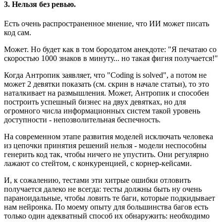
3. Нельзя без ревью.
Есть очень распространенное мнение, что ИИ может писать
код сам.
Может. Но будет как в том бородатом анекдоте: "Я печатаю со
скоростью 1000 знаков в минуту... но такая фигня получается!"
Когда Антропик заявляет, что "Coding is solved", а потом не
может 2 девятки показать (см. скрин в начале статьи), то это
наталкивает на размышления. Может, Антропик и способен
построить успешный бизнес на двух девятках, но для
огромного числа информационных систем такой уровень
доступности - непозволительная беспечность.
На современном этапе развития моделей исключать человека
из цепочки принятия решений нельзя - модели неспособны
генерить код так, чтобы ничего не упустить. Они регулярно
лажают со стейтом, с конкуренцией, с корнер-кейсами.
И, к сожалению, тестами эти хитрые ошибки отловить
получается далеко не всегда: тесты должны быть ну очень
параноидальные, чтобы ловить те баги, которые подкидывает
нам нейронка. По моему опыту для большинства багов есть
только один адекватный способ их обнаружить: необходимо