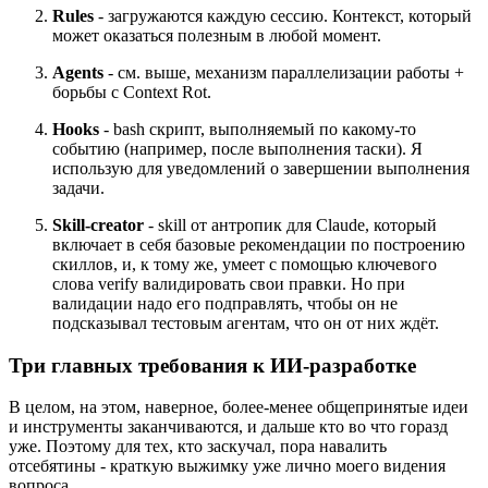
Rules
- загружаются каждую сессию. Контекст, который
может оказаться полезным в любой момент.
Agents
- см. выше, механизм параллелизации работы +
борьбы с Context Rot.
Hooks
- bash скрипт, выполняемый по какому-то
событию (например, после выполнения таски). Я
использую для уведомлений о завершении выполнения
задачи.
Skill-creator
- skill от антропик для Claude, который
включает в себя базовые рекомендации по построению
скиллов, и, к тому же, умеет с помощью ключевого
слова verify валидировать свои правки. Но при
валидации надо его подправлять, чтобы он не
подсказывал тестовым агентам, что он от них ждёт.
Три главных требования к ИИ-разработке
В целом, на этом, наверное, более-менее общепринятые идеи
и инструменты заканчиваются, и дальше кто во что горазд
уже. Поэтому для тех, кто заскучал, пора навалить
отсебятины - краткую выжимку уже лично моего видения
вопроса.