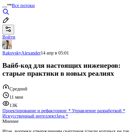
Все потоки
Войти
RakovskyAlexander
14 апр в 05:01
Вайб-код для настоящих инженеров:
старые практики в новых реалиях
Средний
11 мин
13K
Проектирование и рефакторинг
*
Управление разработкой
*
Искусственный интеллект
Java
*
Мнение
Итак, вопреки утверждениям скептиков (среди которых не так