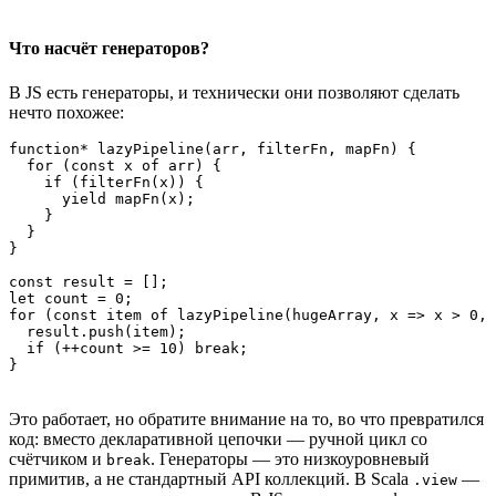
Что насчёт генераторов?
В JS есть генераторы, и технически они позволяют сделать
нечто похожее:
function* lazyPipeline(arr, filterFn, mapFn) {

  for (const x of arr) {

    if (filterFn(x)) {

      yield mapFn(x);

    }

  }

}

const result = [];

let count = 0;

for (const item of lazyPipeline(hugeArray, x => x > 0, 
  result.push(item);

  if (++count >= 10) break;

Это работает, но обратите внимание на то, во что превратился
код: вместо декларативной цепочки — ручной цикл со
счётчиком и
. Генераторы — это низкоуровневый
break
примитив, а не стандартный API коллекций. В Scala
—
.view