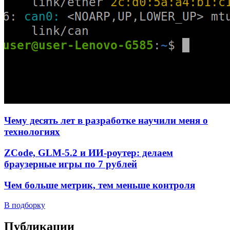
Чему десять лет в разработке научили меня о
технологиях
ZCode, GLM-5.2 и ИИ-роутер: делаем
браузерные игры по 7 рублей
Чем больше метрик, тем меньше контроля
В подборку
Публикации