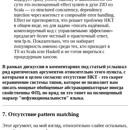
сути это полноценный effect system в духе ZIO из
Scala — со structured concurrency, dependency
injection через контекст и composable error handling.
Effect не притворяется, что решает проблему HKT
в общем виде, но для задачи «писать надёжный,
композируемый код с управляемыми эффектами»
предлагает более честный и практичный ответ,
чем fp-ts. Показательно, что он набирает
популярность именно среди тех, кто приходит в
TS из Scala или Haskell и не готов мириться с
процедурным хаосом.
В рамках дискуссии в комментариях под статьей услышал
ряд критических аргументов относительно этого пункта, с
которыми в целом согласен: отсутствие HKT - это скорее
ограничение системы типов, которое не позволяет вам
писать мощные обобщенные абстракции(которые иногда
свойственны ФП), но вряд ли это тянет на полноценный
маркер "нефункциональности" языка.
7. Отсутствие pattern matching
Этот аргумент, на мой взгляд, относительно слабее остальных,