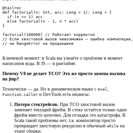
@tailrec

def factorial(n: Int, acc: Long = 1): Long = {

  if (n <= 1) acc

  else factorial(n - 1, n * acc)

}

factorial(100000) // Работает корректно

// Если хвостовой вызов невозможен — ошибка компиляции,

Ключевой момент: в Scala вы узнаёте о проблеме в момент
написания кода. В JS — в рантайме.
Почему V8 не делает TCO? Это же просто замена вызова
на jmp?
Технически — да. Но в динамическом языке с
,
eval
и DevTools есть нюансы:
Function.caller
Потеря стектрейсов.
При TCO хвостовой вызов
заменяет текущий фрейм. В стеке остаётся только один
фрейм вместо цепочки. Для отладки это катастрофа. В
Scala такой проблемы нет, т.к. компилятор просто
превращает хвостовую рекурсию в обычный
на
while
этапе сборки.