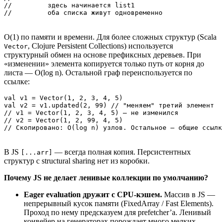
//         здесь начинается list1

O(1) по памяти и времени. Для более сложных структур (Scala
, Clojure Persistent Collections) используется
Vector
структурный обмен на основе префиксных деревьев. При
«изменении» элемента копируется только путь от корня до
листа — O(log n). Остальной граф переиспользуется по
ссылке:
val v1 = Vector(1, 2, 3, 4, 5)

val v2 = v1.updated(2, 99) // "меняем" третий элемент

// v1 = Vector(1, 2, 3, 4, 5) — не изменился

// v2 = Vector(1, 2, 99, 4, 5)

В JS
— всегда полная копия. Персистентных
[...arr]
структур с structural sharing нет из коробки.
Почему JS не делает ленивые коллекции по умолчанию?
Eager evaluation дружит с CPU-кэшем.
Массив в JS —
непрерывный кусок памяти (FixedArray / Fast Elements).
Проход по нему предсказуем для prefetcher’а. Ленивый
конвейер на генераторах порождает много мелких