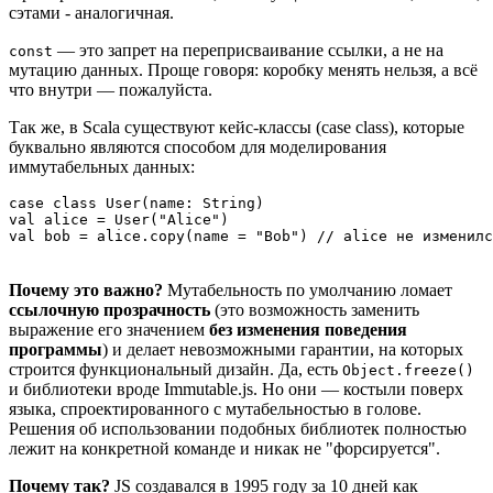
сэтами - аналогичная.
— это запрет на переприсваивание ссылки, а не на
const
мутацию данных. Проще говоря: коробку менять нельзя, а всё
что внутри — пожалуйста.
Так же, в Scala cуществуют кейс-классы (case class), которые
буквально являются способом для моделирования
иммутабельных данных:
case class User(name: String)

val alice = User("Alice")

Почему это важно?
Мутабельность по умолчанию ломает
ссылочную прозрачность
(это возможность заменить
выражение его значением
без изменения поведения
программы
) и делает невозможными гарантии, на которых
строится функциональный дизайн. Да, есть
Object.freeze()
и библиотеки вроде Immutable.js. Но они — костыли поверх
языка, спроектированного с мутабельностью в голове.
Решения об использовании подобных библиотек полностью
лежит на конкретной команде и никак не "форсируется".
Почему так?
JS создавался в 1995 году за 10 дней как