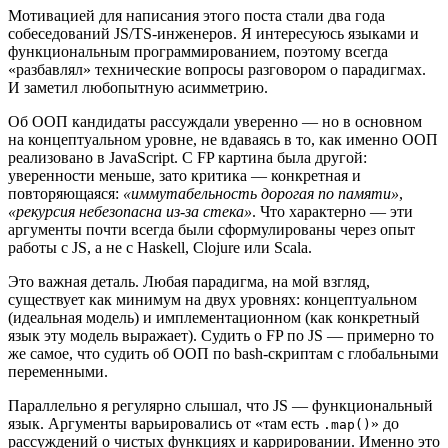
Мотивацией для написания этого поста стали два года
собеседований JS/TS-инженеров. Я интересуюсь языками и
функциональным программированием, поэтому всегда
«разбавлял» технические вопросы разговором о парадигмах.
И заметил любопытную асимметрию.
Об ООП кандидаты рассуждали уверенно — но в основном
на концептуальном уровне, не вдаваясь в то, как именно ООП
реализовано в JavaScript. С FP картина была другой:
уверенности меньше, зато критика — конкретная и
повторяющаяся:
«иммутабельность дорогая по памяти»
,
«рекурсия небезопасна из-за стека»
. Что характерно — эти
аргументы почти всегда были сформулированы через опыт
работы с JS, а не с Haskell, Clojure или Scala.
Это важная деталь. Любая парадигма, на мой взгляд,
существует как минимум на двух уровнях: концептуальном
(идеальная модель) и имплементационном (как конкретный
язык эту модель выражает). Судить о FP по JS — примерно то
же самое, что судить об ООП по bash-скриптам с глобальными
переменными.
Параллельно я регулярно слышал, что JS — функциональный
язык. Аргументы варьировались от «там есть
» до
.map()
рассуждений о чистых функциях и каррировании. Именно это