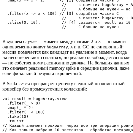
  .map(x => x * 2)      // [2] создаётся массив B

                         //     в памяти: hugeArray + A
                         //     A больше не нужен — но 
  .filter(x => x < 100) // [3] создаётся массив C

                         //     в памяти: hugeArray + B
  .slice(0, 10);         // [4] создаётся result из 10 
В худшем случае — момент между шагами 2 и 3 — в памяти
одновременно живут
,
и
. GC не синхронный:
hugeArray
A
B
массив помечается как кандидат на удаление в момент, когда
на него перестают ссылаться, но реально освобождается позже
— по собственному расписанию движка. На больших данных
это означает реальный memory spike в середине цепочки, даже
если финальный результат крошечный.
В Scala
превращает цепочку в единый поэлементный
.view
конвейер без промежуточных коллекций:
val result = hugeArray.view

  .filter(_ > 0)

  .map(_ * 2)

  .filter(_ < 100)

  .take(10)

  .toList

// Каждый элемент проходит через все три операции ровно