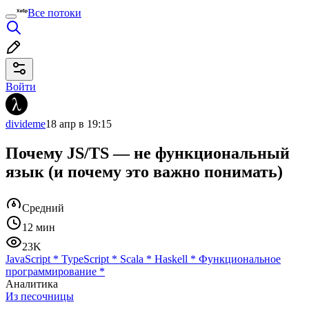
Все потоки
Войти
divideme
18 апр в 19:15
Почему JS/TS — не функциональный
язык (и почему это важно понимать)
Средний
12 мин
23K
JavaScript
*
TypeScript
*
Scala
*
Haskell
*
Функциональное
программирование
*
Аналитика
Из песочницы