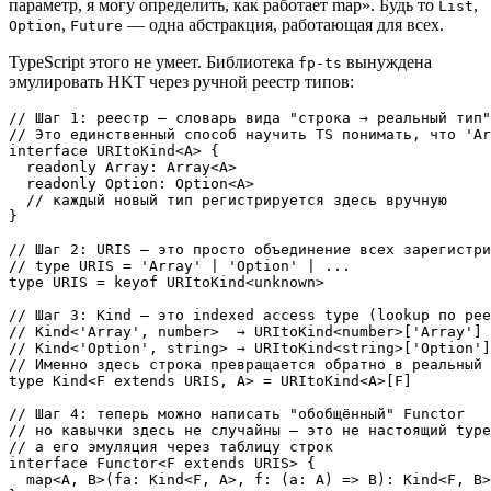
параметр, я могу определить, как работает map». Будь то
,
List
,
— одна абстракция, работающая для всех.
Option
Future
TypeScript этого не умеет. Библиотека
вынуждена
fp-ts
эмулировать HKT через ручной реестр типов:
// Шаг 1: реестр — словарь вида "строка → реальный тип"

// Это единственный способ научить TS понимать, что 'Ar
interface URItoKind<A> {

  readonly Array: Array<A>

  readonly Option: Option<A>

  // каждый новый тип регистрируется здесь вручную

}

// Шаг 2: URIS — это просто объединение всех зарегистри
// type URIS = 'Array' | 'Option' | ...

type URIS = keyof URItoKind<unknown>

// Шаг 3: Kind — это indexed access type (lookup по рее
// Kind<'Array', number>  → URItoKind<number>['Array'] 
// Kind<'Option', string> → URItoKind<string>['Option']
// Именно здесь строка превращается обратно в реальный 
type Kind<F extends URIS, A> = URItoKind<A>[F]

// Шаг 4: теперь можно написать "обобщённый" Functor

// но кавычки здесь не случайны — это не настоящий type
// а его эмуляция через таблицу строк

interface Functor<F extends URIS> {

  map<A, B>(fa: Kind<F, A>, f: (a: A) => B): Kind<F, B>
