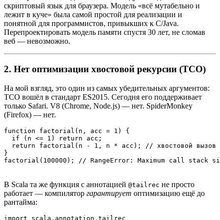
скриптовый язык для браузера. Модель «всё мутабельно и
лежит в куче» была самой простой для реализации и
понятной для программистов, привыкших к C/Java.
Перепроектировать модель памяти спустя 30 лет, не сломав
веб — невозможно.
2. Нет оптимизации хвостовой рекурсии (TCO)
На мой взгляд, это один из самых убедительных аргументов:
TCO вошёл в стандарт ES2015. Сегодня его поддерживает
только Safari. V8 (Chrome, Node.js) — нет. SpiderMonkey
(Firefox) — нет.
function factorial(n, acc = 1) {

  if (n <= 1) return acc;

  return factorial(n - 1, n * acc); // хвостовой вызов 
}

В Scala та же функция с аннотацией
не просто
@tailrec
работает — компилятор
гарантирует
оптимизацию ещё до
рантайма:
import scala.annotation.tailrec
