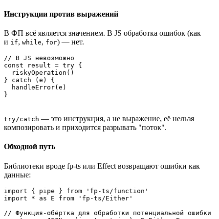
Инструкции против выражений
В ФП всё является значением. В JS обработка ошибок (как
и
,
,
) — нет.
if
while
for
// В JS невозможно

const result = try {

  riskyOperation()

} catch (e) {

  handleError(e)

}
— это инструкция, а не выражение, её нельзя
try/catch
композировать и приходится разрывать "поток".
Обходной путь
Библиотеки вроде fp-ts или Effect возвращают ошибки как
данные:
import { pipe } from 'fp-ts/function'

import * as E from 'fp-ts/Either'

// Функция-обёртка для обработки потенциальной ошибки
