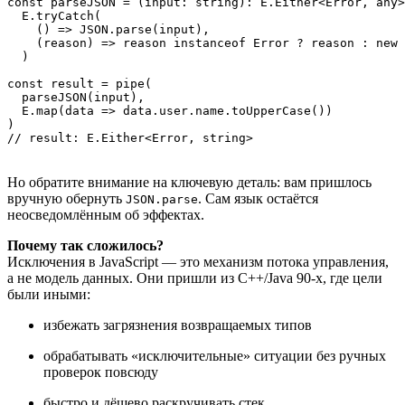
const parseJSON = (input: string): E.Either<Error, any>
  E.tryCatch(

    () => JSON.parse(input),

    (reason) => reason instanceof Error ? reason : new 
  )

const result = pipe(

  parseJSON(input),

  E.map(data => data.user.name.toUpperCase())

)

// result: E.Either<Error, string>
Но обратите внимание на ключевую деталь: вам пришлось
вручную обернуть
. Сам язык остаётся
JSON.parse
неосведомлённым об эффектах.
Почему так сложилось?
Исключения в JavaScript — это механизм потока управления,
а не модель данных. Они пришли из C++/Java 90-х, где цели
были иными:
избежать загрязнения возвращаемых типов
обрабатывать «исключительные» ситуации без ручных
проверок повсюду
быстро и дёшево раскручивать стек