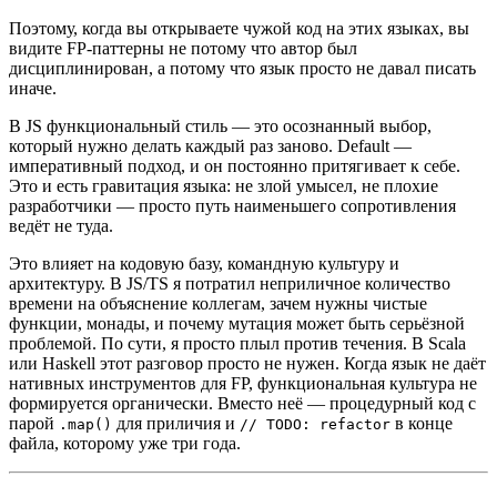
Поэтому, когда вы открываете чужой код на этих языках, вы
видите FP-паттерны не потому что автор был
дисциплинирован, а потому что язык просто не давал писать
иначе.
В JS функциональный стиль — это осознанный выбор,
который нужно делать каждый раз заново. Default —
императивный подход, и он постоянно притягивает к себе.
Это и есть гравитация языка: не злой умысел, не плохие
разработчики — просто путь наименьшего сопротивления
ведёт не туда.
Это влияет на кодовую базу, командную культуру и
архитектуру. В JS/TS я потратил неприличное количество
времени на объяснение коллегам, зачем нужны чистые
функции, монады, и почему мутация может быть серьёзной
проблемой. По сути, я просто плыл против течения. В Scala
или Haskell этот разговор просто не нужен. Когда язык не даёт
нативных инструментов для FP, функциональная культура не
формируется органически. Вместо неё — процедурный код с
парой
для приличия и
в конце
.map()
// TODO: refactor
файла, которому уже три года.