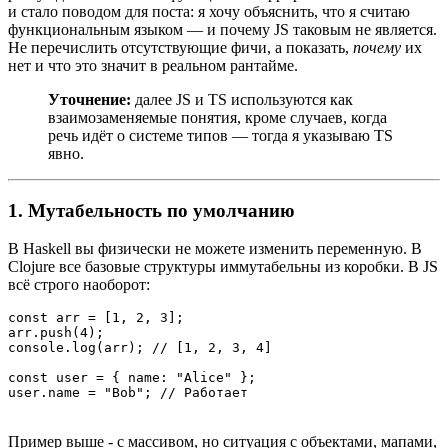
и стало поводом для поста: я хочу объяснить, что я считаю
функциональным языком — и почему JS таковым не является.
Не перечислить отсутствующие фичи, а показать,
почему
их
нет и что это значит в реальном рантайме.
Уточнение:
далее JS и TS используются как
взаимозаменяемые понятия, кроме случаев, когда
речь идёт о системе типов — тогда я указываю TS
явно.
1. Мутабельность по умолчанию
В Haskell вы физически не можете изменить переменную. В
Clojure все базовые структуры иммутабельны из коробки. В JS
всё строго наоборот:
const arr = [1, 2, 3];

arr.push(4);

console.log(arr); // [1, 2, 3, 4]

const user = { name: "Alice" };

Пример выше - с массивом, но ситуация с объектами, мапами,