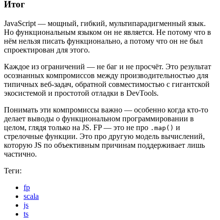
Итог
JavaScript — мощный, гибкий, мультипарадигменный язык.
Но функциональным языком он не является. Не потому что в
нём нельзя писать функционально, а потому что он не был
спроектирован для этого.
Каждое из ограничений — не баг и не просчёт. Это результат
осознанных компромиссов между производительностью для
типичных веб-задач, обратной совместимостью с гигантской
экосистемой и простотой отладки в DevTools.
Понимать эти компромиссы важно — особенно когда кто-то
делает выводы о функциональном программировании в
целом, глядя только на JS. FP — это не про
и
.map()
стрелочные функции. Это про другую модель вычислений,
которую JS по объективным причинам поддерживает лишь
частично.
Теги:
fp
scala
js
ts