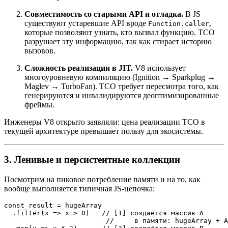
Совместимость со старыми API и отладка.
В JS
существуют устаревшие API вроде
,
Function.caller
которые позволяют узнать, кто вызвал функцию. TCO
разрушает эту информацию, так как стирает историю
вызовов.
Сложность реализации в JIT.
V8 использует
многоуровневую компиляцию (Ignition → Sparkplug →
Maglev → TurboFan). TCO требует пересмотра того, как
генерируются и инвалидируются деоптимизированные
фреймы.
Инженеры V8 открыто заявляли: цена реализации TCO в
текущей архитектуре превышает пользу для экосистемы.
3. Ленивые и персистентные коллекции
Посмотрим на пиковое потребление памяти и на то, как
вообще выполняется типичная JS-цепочка:
const result = hugeArray

  .filter(x => x > 0)   // [1] создаётся массив A

                         //     в памяти: hugeArray + A
