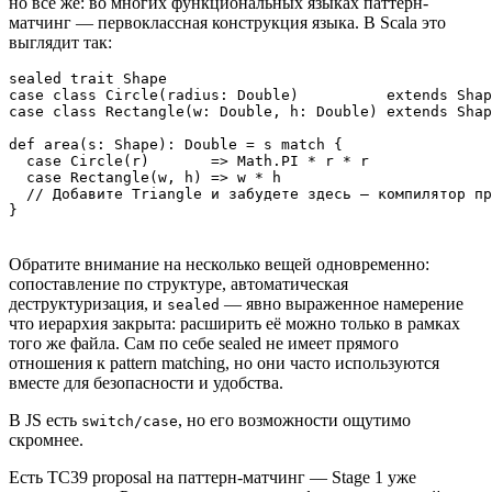
но всё же: во многих функциональных языках паттерн-
матчинг — первоклассная конструкция языка. В Scala это
выглядит так:
sealed trait Shape

case class Circle(radius: Double)          extends Shap
case class Rectangle(w: Double, h: Double) extends Shap
def area(s: Shape): Double = s match {

  case Circle(r)       => Math.PI * r * r

  case Rectangle(w, h) => w * h

  // Добавите Triangle и забудете здесь — компилятор пр
Обратите внимание на несколько вещей одновременно:
сопоставление по структуре, автоматическая
деструктуризация, и
— явно выраженное намерение
sealed
что иерархия закрыта: расширить её можно только в рамках
того же файла. Сам по себе sealed не имеет прямого
отношения к pattern matching, но они часто используются
вместе для безопасности и удобства.
В JS есть
, но его возможности ощутимо
switch/case
скромнее.
Есть TC39 proposal на паттерн-матчинг — Stage 1 уже