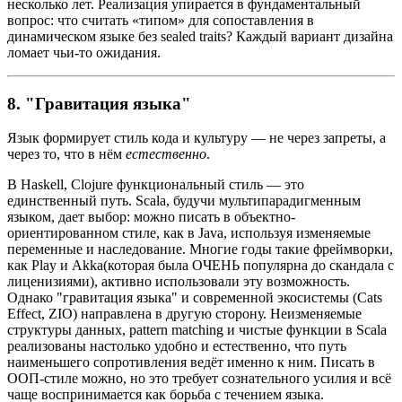
несколько лет. Реализация упирается в фундаментальный
вопрос: что считать «типом» для сопоставления в
динамическом языке без sealed traits? Каждый вариант дизайна
ломает чьи-то ожидания.
8. "Гравитация языка"
Язык формирует стиль кода и культуру — не через запреты, а
через то, что в нём
естественно
.
В Haskell, Clojure функциональный стиль — это
единственный путь. Scala, будучи мультипарадигменным
языком, дает выбор: можно писать в объектно-
ориентированном стиле, как в Java, используя изменяемые
переменные и наследование. Многие годы такие фреймворки,
как Play и Akka(которая была ОЧЕНЬ популярна до скандала с
лиценизиями), активно использовали эту возможность.
Однако "гравитация языка" и современной экосистемы (Cats
Effect, ZIO) направлена в другую сторону. Неизменяемые
структуры данных, pattern matching и чистые функции в Scala
реализованы настолько удобно и естественно, что путь
наименьшего сопротивления ведёт именно к ним. Писать в
ООП-стиле можно, но это требует сознательного усилия и всё
чаще воспринимается как борьба с течением языка.