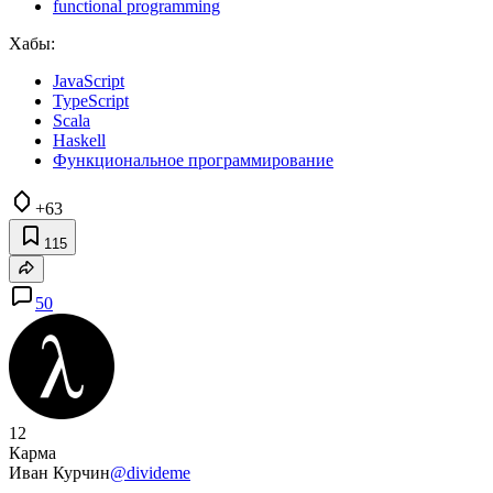
functional programming
Хабы:
JavaScript
TypeScript
Scala
Haskell
Функциональное программирование
+63
115
50
12
Карма
Иван Курчин
@divideme