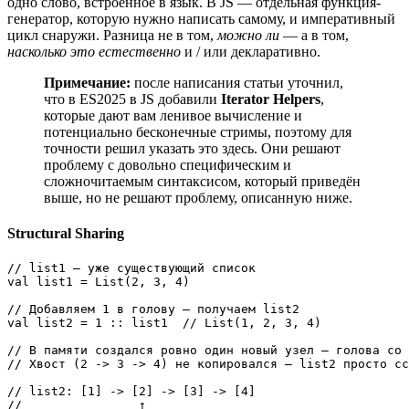
одно слово, встроенное в язык. В JS — отдельная функция-
генератор, которую нужно написать самому, и императивный
цикл снаружи. Разница не в том,
можно ли
— а в том,
насколько это естественно
и / или декларативно.
Примечание:
после написания статьи уточнил,
что в ES2025 в JS добавили
Iterator Helpers
,
которые дают вам ленивое вычисление и
потенциально бесконечные стримы, поэтому для
точности решил указать это здесь. Они решают
проблему с довольно специфическим и
сложночитаемым синтаксисом, который приведён
выше, но не решают проблему, описанную ниже.
Structural Sharing
// list1 — уже существующий список

val list1 = List(2, 3, 4)

// Добавляем 1 в голову — получаем list2

val list2 = 1 :: list1  // List(1, 2, 3, 4)

// В памяти создался ровно один новый узел — голова со 
// Хвост (2 -> 3 -> 4) не копировался — list2 просто сс
// list2: [1] -> [2] -> [3] -> [4]

//                ↑
