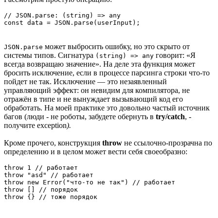
// JSON.parse: (string) => any

const data = JSON.parse(userInput);
может выбросить ошибку, но это скрыто от
JSON.parse
системы типов. Сигнатура
говорит: «Я
(string) => any
всегда возвращаю значение». На деле эта функция может
бросить исключение, если в процессе парсинга строки что-то
пойдет не так. Исключение — это незаявленный
управляющий эффект: он невидим для компилятора, не
отражён в типе и не вынуждает вызывающий код его
обработать. На моей практике это довольно частый источник
багов (люди - не роботы, забудете обернуть в
try/catch
, -
получите exception
).
Кроме прочего, конструкция
throw
не ссылочно-прозрачна по
определению и в целом может вести себя своеобразно:
throw 1 // работает

throw "asd" // работает

throw new Error("что-то не так") // работает

throw [] // порядок

throw {} // тоже порядок