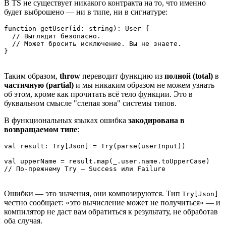
В TS не существует никакого контракта на то, что именно
будет выброшено — ни в типе, ни в сигнатуре:
function getUser(id: string): User {

  // Выглядит безопасно.

  // Может бросить исключение. Вы не знаете.

}
Taким образом,
throw
переводит функцию из
полной (total)
в
частичную (partial)
и мы никаким образом не можем узнать
об этом, кроме как прочитать всё тело функции. Это в
буквальном смысле "слепая зона" системы типов.
В функциональных языках ошибка
закодирована в
возвращаемом типе
:
val result: Try[Json] = Try(parse(userInput))

val upperName = result.map(_.user.name.toUpperCase)

// По-прежнему Try — Success или Failure
Ошибки — это значения, они композируются. Тип
Try[Json]
честно сообщает: «это вычисление может не получиться» — и
компилятор не даст вам обратиться к результату, не обработав
оба случая.