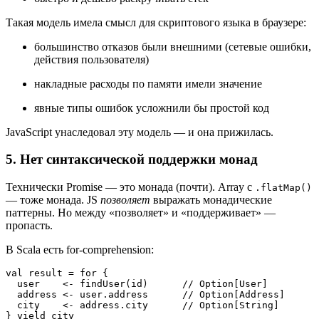
Такая модель имела смысл для скриптового языка в браузере:
большинство отказов были внешними (сетевые ошибки,
действия пользователя)
накладные расходы по памяти имели значение
явные типы ошибок усложнили бы простой код
JavaScript унаследовал эту модель — и она прижилась.
5. Нет синтаксической поддержки монад
Технически Promise — это монада (почти). Array с
.flatMap()
— тоже монада. JS
позволяет
выражать монадические
паттерны. Но между «позволяет» и «поддерживает» —
пропасть.
В Scala есть for-comprehension:
val result = for {

  user    <- findUser(id)      // Option[User]

  address <- user.address      // Option[Address]

  city    <- address.city      // Option[String]
