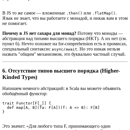
В JS то же самое — вложенные
или
.
.then()
.flatMap()
Язык не знает, что вы работаете с монадой, и никак вам в этом
не помогает.
Почему в JS нет сахара для монад?
Потому что монады —
абстракция над типами высшего порядка (HKT). А их нет (см.
пункт 6). Нечто похожее на for-comprehension есть в промисах,
специальный синтаксис
. Но это никак нельзя
async/await
назвать "общим" механизмом, это буквально частный случай.
6. Отсутствие типов высшего порядка (Higher-
Kinded Types)
Напишем немного абстракций: в Scala вы можете объявить
обобщённый функтор:
trait Functor[F[_]] {

  def map[A, B](fa: F[A])(f: A => B): F[B]

Это значит: «Для любого типа F, принимающего один