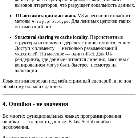
вызовов итераторов, что разрушает локальность данных.
JIT-оптимизации массивов.
V8 агрессивно инлайнит
методы
. Для ленивых цепочек таких
Array.prototype
оптимизаций нет.
Structural sharing vs cache locality.
Персистентные
структуры используют деревья с широким ветвлением.
Доступ к элементу — несколько разыменований
указателей. На массиве — один offset. Для UI-
рендеринга, где данные читаются линейно, массивы с
копированием могут быть быстрее, несмотря на
аллокации.
Язык оптимизирован под мейнстримный сценарий, а не под
обработку больших данных.
4. Ошибки - не значения
Во многих функциональных языках программирования
ошибки — это просто данные. В JavaScript ошибки —
исключения.
Рассмотрим простую операцию: