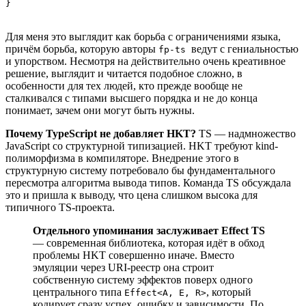
Для меня это выглядит как борьба с ограничениями языка,
причём борьба, которую авторы
ведут с гениальностью
fp-ts
и упорством. Несмотря на действительно очень креативное
решение, выглядит и читается подобное сложно, в
особенности для тех людей, кто прежде вообще не
сталкивался с типами высшего порядка и не до конца
понимает, зачем они могут быть нужны.
Почему TypeScript не добавляет HKT?
TS — надмножество
JavaScript со структурной типизацией. HKT требуют kind-
полиморфизма в компиляторе. Внедрение этого в
структурную систему потребовало бы фундаментального
пересмотра алгоритма вывода типов. Команда TS обсуждала
это и пришла к выводу, что цена слишком высока для
типичного TS-проекта.
Отдельного упоминания заслуживает Effect TS
— современная библиотека, которая идёт в обход
проблемы HKT совершенно иначе. Вместо
эмуляции через URI-реестр она строит
собственную систему эффектов поверх одного
центрального типа
, который
Effect<A, E, R>
кодирует сразу успех, ошибку и зависимости. По