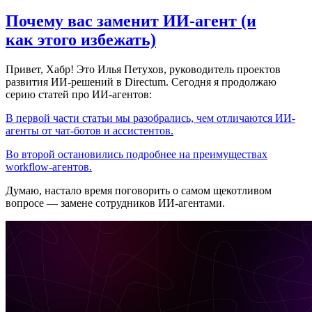
Почему вас заменит ИИ‑агент (и
как этого избежать)
Привет, Хабр! Это Илья Петухов, руководитель проектов
развития ИИ-решений в Directum. Сегодня я продолжаю
серию статей про ИИ-агентов:
В первой части статьи мы разобрались, чем отличаются ИИ-
агенты от чат-ботов и ассистентов.
Во второй остановились подробнее на преимуществах
workflow-агентов.
Думаю, настало время поговорить о самом щекотливом
вопросе — замене сотрудников ИИ-агентами.