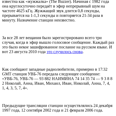
известна как «жужжалка» (The Buzzer). Начиная с 1982 года
она круглосуточно передаёт в эфир непрерывный шум на
частоте 4625 кГц. Жужжащий звук длится 0,8 секунды,
прерывается на 1-1,3 секунды и повторяется 21-34 раза в
минуту. Назначение станции неизвестно.
За все 28 лет вещания было зарегистрировано всего три
случая, когда в эфир вышло голосовое сообщение. Каждый раз
это было некое зашифрованное послание на русском языке. И
вот 23 августа 2010 года
это случилось снова
.
Как сообщают западные радиолюбители, примерно в 17:32
GMT станция УВБ-76 передала следующее сообщение:
«УВБ-76, УВБ-76 — 93 882 НАИМИНА 74 14 35 74 — 9 3 8 8
2 Николай, Анна, Иван, Михаил, Иван, Николай, Анна, 7, 4,
1, 4, 3, 5, 7, 4».
Предыдущие трансляции станции осуществлялись 24 декабря
1997 года, 12 сентября 2002 года и 21 февраля 2006 года.