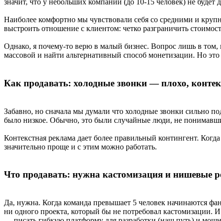
значит, что у небольших компаний (до 10-15 человек) не будет
Наиболее комфортно мы чувствовали себя со средними и крупн
выстроить отношение с клиентом: четко разграничить стоимость
Однако, я почему-то верю в малый бизнес. Вопрос лишь в том,
массовой и найти альтернативный способ монетизации. Но это н
Как продавать: холодные звонки — плохо, конте
Забавно, но сначала мы думали что холодные звонки сильно по
было низкое. Обычно, это были случайные люди, не понимавшие
Контекстная реклама дает более правильный контингент. Когда
значительно проще и с этим можно работать.
Что продавать: нужна кастомизация и нишевые 
Да, нужна. Когда команда превышает 5 человек начинаются фан
ни одного проекта, который бы не потребовал кастомизации. И
— писать гибкую платформу для разработки (наш путь) и мощн