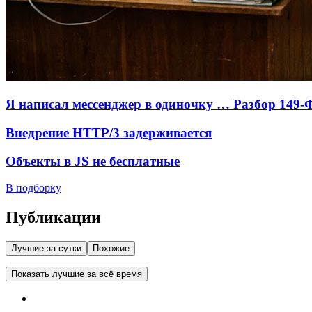
Я написал мессенджер в одиночку … Разбор 149-
Внедрение HTTP/3 задерживается
Объекты в JS не бесплатные
В подборку
Публикации
Лучшие за сутки
Похожие
Показать лучшие за всё время