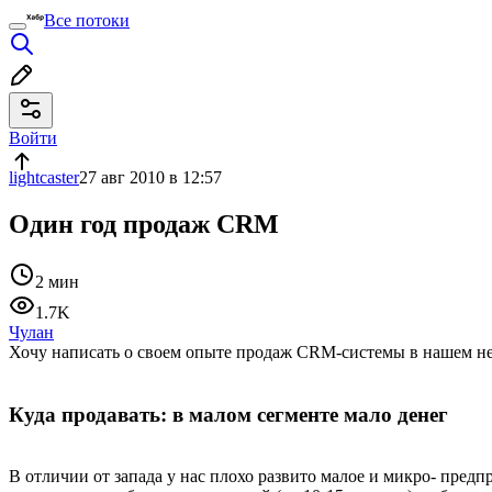
Все потоки
Войти
lightcaster
27 авг 2010 в 12:57
Один год продаж CRM
2 мин
1.7K
Чулан
Хочу написать о своем опыте продаж CRM-системы в нашем 
Куда продавать: в малом сегменте мало денег
В отличии от запада у нас плохо развито малое и микро- предп