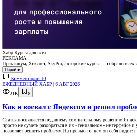
Хабр Курсы для всех
РЕКЛАМА
Практикум, Хекслет, SkyPro, авторские курсы — собрали всех 
Перейти
Комментарии 10
ЕЖЕДНЕВНЫЙ ХАБР | 6 АВГ 2026
21K
8
Как я воевал с Яндексом и решил проб
Статья посвящается недавнему сомнительному решению Яндекса
просто не суметь разобраться в их «гениальном» интерфейсе и
позволяет решить проблему. На превью то, кем он себя видит: