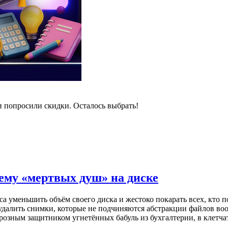
и попросили скидки. Осталось выбрать!
лему «мертвых душ» на диске
 уменьшить объём своего диска и жестоко покарать всех, кто п
 удалить снимки, которые не подчиняются абстракции файлов во
 грозным защитником угнетённых бабуль из бухгалтерии, в клет