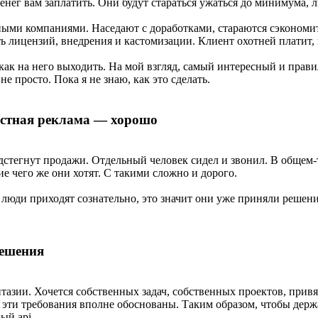
 денег вам заплатить. Они будут стараться ужаться до минимума, 
ыми компаниями. Наседают с доработками, стараются сэкономит
 лицензий, внедрения и кастомизации. Клиент охотней платит, к
 как на него выходить. На мой взгляд, самый интересный и прав
е просто. Пока я не знаю, как это сделать.
кстная реклама — хорошо
дстегнут продажи. Отдельный человек сидел и звонил. В общем-
 чего же они хотят. С такими сложно и дорого.
 люди приходят сознательно, это значит они уже приняли решени
решения
тазии. Хочется собственных задач, собственных проектов, прив
 эти требования вполне обоснованы. Таким образом, чтобы держ
ый api