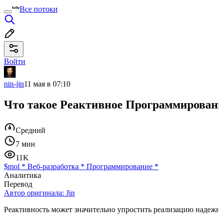
Все потоки
Войти
nin-jin
11 мая в 07:10
Что такое Реактивное Программирован
Средний
7 мин
11K
$mol
*
Веб-разработка
*
Программирование
*
Аналитика
Перевод
Автор оригинала:
Jin
Реактивность может значительно упростить реализацию надеж