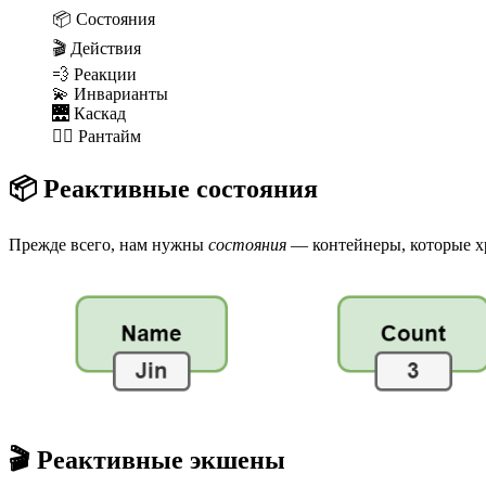
📦 Состояния
🎬 Действия
💨 Реакции
💫 Инварианты
🌉 Каскад
🧙‍♂️ Рантайм
📦 Реактивные состояния
Прежде всего, нам нужны
состояния
— контейнеры, которые хр
🎬 Реактивные экшены