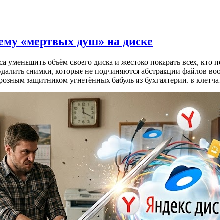
лему «мертвых душ» на диске
 уменьшить объём своего диска и жестоко покарать всех, кто п
 удалить снимки, которые не подчиняются абстракции файлов во
 грозным защитником угнетённых бабуль из бухгалтерии, в клет