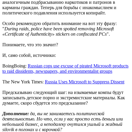
аналогичным подбрасыванию наркотиков и патронов в
карманы граждан. Теперь для борьбы с инакомыслием и
политического подавления используется копирайт.
Особо рекомендую обратить внимание на вот эту фразу:
"
During raids, police have been spotted removing Microsoft
«Certificate of Authenticity» stickers on confiscated PCs
".
Понимаете, что это значит?
И, само собой, источники:
BoingBoing:
Russian cops use excuse of pirated Microsoft products
to raid dissidents, newspapers, and environmentalist groups
The New York Times:
Russia Uses Microsoft to Suppress Dissent
Предсказываю следующий шаг: на изымаемые компы будут
записывать детское порно и экстремистские материалы. Как
думаете, скоро сбудется это предсказание?
Дополнение:
да, вы не занимаетесь политической
деятельностью. Но что, если у вас просто есть деньги или
небольшой бизнес, а неподалеку очутился ушлый и жадный
silovik в погонах и с корочкой?