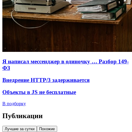
Я написал мессенджер в одиночку … Разбор 149-
ФЗ
Внедрение HTTP/3 задерживается
Объекты в JS не бесплатные
В подборку
Публикации
Лучшие за сутки
Похожие