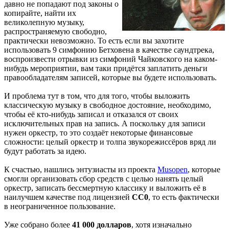
давно не попадают под законы о
копирайте, найти их
великолепную музыку,
распространяемую свободно,
практически невозможно. То есть если вы захотите
использовать 9 симфонию Бетховена в качестве саундтрека,
воспроизвести отрывки из симфоний Чайковского на каком-
нибудь мероприятии, вам таки придётся заплатить деньги
правообладателям записей, которые вы будете использовать.
И проблема тут в том, что для того, чтобы выложить
классическую музыку в свободное достояние, необходимо,
чтобы её кто-нибудь записал и отказался от своих
исключительных прав на запись. А поскольку для записи
нужен оркестр, то это создаёт некоторые финансовые
сложности: целый оркестр и толпа звукорежиссёров вряд ли
будут работать за идею.
К счастью, нашлись энтузиасты из проекта
Musopen
, которые
смогли организовать сбор средств с целью нанять целый
оркестр, записать бессмертную классику и выложить её в
наилучшем качестве под лицензией
CC0
, то есть фактически
в неограниченное пользование.
Уже собрано более
41 000 долларов
, хотя изначально