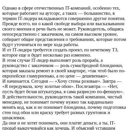
Однако в сфере отечественных IT-компаний, особенно тех,
которые работают на аутсорс, а таких — большинство, в
термин IT-лидера вкладываются совершенно другие понятия.
Прежде всего, ни о какой свободе выбора или высказывании
своего мнения и речи быть не может. Руководитель, общаясь
непосредственно с заказчиком, на самом высоком уровне,
собирает общие представления о требованиях, которые потом
будут уточняться по мере хода работы.
И от IT-лидера требуется создать проект, по нечеткому ТЗ,
которое еще и будет несколько раз изменено.
В этом случае IT-лидер выполняет роль прораба, а
руководство с заказчиком — роль сумасбродной блондинки,
которая заказала ремонт в своей квартире, «так чтоб было по-
европейски гламурненько, а по цене — дешевенько».
И начинается. Сегодня — «Хочу стены розовые». Завтра —
«Я передумала, хочу золотые обои». Послезавтра — «Нет,
пусть будет белая штукатурка, я сама разрисую по-феншую».
В действительности, руководитель такой компании, чистый
менеджер, не понимает почему нужно так кардинально
менять код, как и не понимает блондинка, почему подготовка
стен под обои или краску требует разных грунтовок и
шпаклевки.
Да они и не хотят понимать, они платят деньги, а ты, IT-
прораб выкручивайся как хочешь. И объясняй уставшим