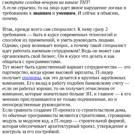
смотрите сегодня вечером на канале ТНТ!
А если серьезно, то на лицо идет явное нарушение логики в
требованиях к
знаниям
и
умениям
. И сейчас я объясню,
почему.
Итак, прежде всего сам специалист. К нему сразу 2
требования — быть в курсе современных технологий и
способов их применений, и уметь руководить людьми.
Однако, сразу возникает вопрос, а почему такой специалист
идет работать наемным сотрудником? Ведь он может сам
организовать свой бизнес. Он в курсе что делать и как
общаться с программистами.
Тут может быть единственный вариант сотрудничества — это
партнерство, когда кроме высокой зарплаты, IT-лидер
получает
опционы
, как это делается в крупных зарубежных
компаниях. Его вклад в работу подобен банковскому счету —
если он работал хорошо, то он получает отчисления от
компании, которые значительно больше ЗП, и главное — к его
мнению прислушиваются не только подчиненные, но и
непосредственные руководители.
Если сравнить создание IT-проекта со строительством дома,
то обычные программисты являются строителями, строящими
модуль за модулем код, а IT-лидер — строительной фирмой,
которая обеспечивает архитектурный проект, утверждение и
контроль за его постройкой.