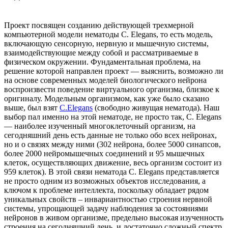
Проект посвящен созданию действующей трехмерной
компьютерной модели нематоды C. Elegans, то есть модель,
включающую сенсорную, нервную и мышечную системы,
взаимодействующие между собой и рассматриваемые в
физическом окружении. Фундаментальная проблема, на
решение которой направлен проект — выяснить, возможно ли
на основе современных моделей биологического нейрона
воспроизвести поведение виртуального организма, близкое к
оригиналу. Модельным организмом, как уже было сказано
выше, был взят
C.Elegans
(свободно живущая нематода). Наш
выбор пал именно на этой нематоде, не просто так, C. Elegans
— наиболее изученный многоклеточный организм, на
сегодняшний день есть данные не только обо всех нейронах,
но и о связях между ними (302 нейрона, более 5000 синапсов,
более 2000 нейромышечных соединений и 95 мышечных
клеток, осуществляющих движение, весь организм состоит из
959 клеток). В этой связи нематода C. Elegans представляется
не просто одним из возможных объектов исследования, а
ключом к проблеме интеллекта, поскольку обладает рядом
уникальных свойств – инвариантностью строения нервной
системы, упрощающей задачу наблюдения за состояниями
нейронов в живом организме, предельно высокая изученность
строения на сегодняшний день, и достаточно сложный спектр