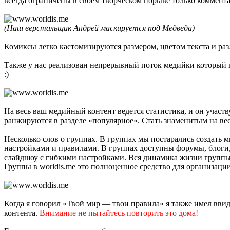
всегда ограничены в своем творческом порыве только коммент
(Наш верстальщик Андрей маскируется под Медведа)
Комиксы легко кастомизируются размером, цветом текста и ра
Также у нас реализован непрерывный поток медийки который пос
:)
На весь ваш медийный контент ведется статистика, и он участ
ранжируются в разделе «популярное». Стать знаменитым на вес
Несколько слов о группах. В группах мы постарались создать 
настройками и правилами. В группах доступны форумы, блоги,
слайдшоу с гибкими настройками. Вся динамика жизни группы 
Группы в worldis.me это полноценное средство для организац
Когда я говорил «Твой мир — твои правила» я также имел ввид
контента.
Внимание не пытайтесь повторить это дома!