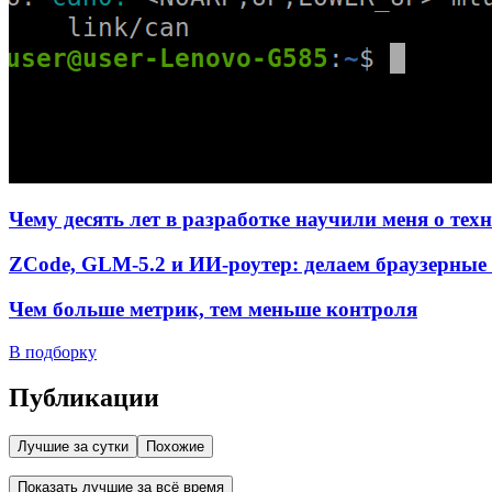
Чему десять лет в разработке научили меня о тех
ZCode, GLM-5.2 и ИИ-роутер: делаем браузерные 
Чем больше метрик, тем меньше контроля
В подборку
Публикации
Лучшие за сутки
Похожие
Показать лучшие за всё время