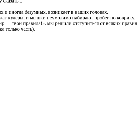
 сказать...
х и иногда безумных, возникает в наших головах.
жжат кулеры, и мышки неумолимо набирают пробег по коврику.
р — твои правила!», мы решили отступиться от всяких правил
а только часть).