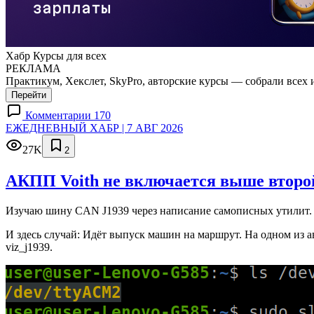
Хабр Курсы для всех
РЕКЛАМА
Практикум, Хекслет, SkyPro, авторские курсы — собрали всех 
Перейти
Комментарии 170
ЕЖЕДНЕВНЫЙ ХАБР | 7 АВГ 2026
27K
2
АКПП Voith не включается выше второй
Изучаю шину CAN J1939 через написание самописных утилит. 
И здесь случай: Идёт выпуск машин на маршрут. На одном из а
viz_j1939.