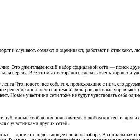
ворят и слушают, создают и оценивают, работают и отдыхают, лю
кучно. Это джентльменский набор социальной сети — поиск друзе
ьная версия. Все это мы постарались сделать очень хорошо и удо
 лента Что нового: все события, происходящие с ним, его друзья
вное решение дополнено системой фильтров, которые управляют 
нт. Новые участники сети тоже не будут чувствовать себя одино
 публичные сообщения пользователя о любом контенте, других 
ся с участниками других сетей.
тинкт — дописать недостающее слово на заборе. В социальных с