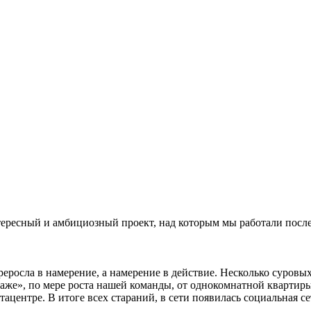
тересный и амбициозный проект, над которым мы работали посл
реросла в намерение, а намерение в действие. Несколько суровых
араже», по мере роста нашей команды, от однокомнатной квартир
ацентре. В итоге всех стараний, в сети появилась социальная с