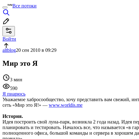
Все потоки
Войти
altblog
20 сен 2010 в 09:29
Мир это Я
3 мин
590
Я пиарюсь
Уважаемое хабросообщество, хочу представить вам свежий, ин
сеть «Мир это Я!» —
www.worldis.me
История.
Идея построить свой луна-парк, возникла 2 года назад. Идея пе
планировать и тестировать. Началось все, что называется «в г
полноценного офиса, большой команды и сервера в хорошем дат
правила».