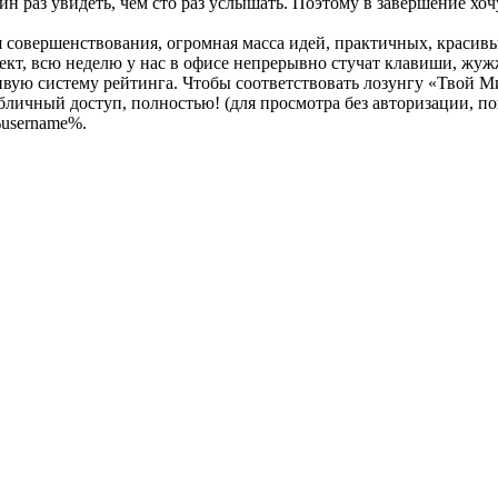
ин раз увидеть, чем сто раз услышать. Поэтому в завершение хочу
 совершенствования, огромная масса идей, практичных, красивы
оект, всю неделю у нас в офисе непрерывно стучат клавиши, жу
ую систему рейтинга. Чтобы соответствовать лозунгу «Твой Ми
личный доступ, полностью! (для просмотра без авторизации, пок
%username%.