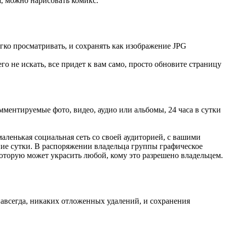
, можно нарисовать комикс.
гко просматривать, и сохранять как изображение JPG
го не искать, все придет к вам само, просто обновите страницу
мментируемые фото, видео, аудио или альбомы, 24 часа в сутки
аленькая социальная сеть со своей аудиторией, с вашими
ние сутки. В распоряжении владельца группы графическое
оторую может украсить любой, кому это разрешено владельцем.
 навсегда, никаких отложенных удалений, и сохранения