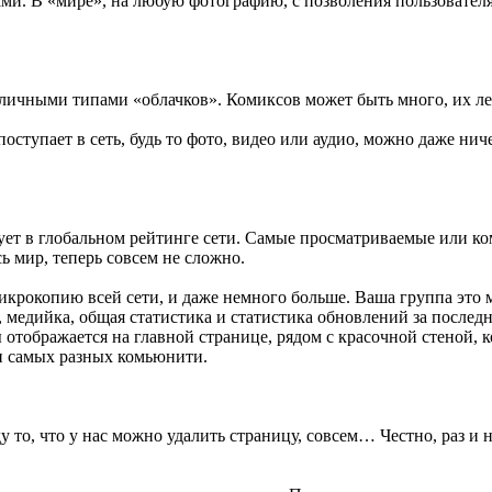
ами. В «мире», на любую фотографию, с позволения пользователя
зличными типами «облачков». Комиксов может быть много, их ле
тупает в сеть, будь то фото, видео или аудио, можно даже ниче
вует в глобальном рейтинге сети. Самые просматриваемые или ко
ь мир, теперь совсем не сложно.
микрокопию всей сети, и даже немного больше. Ваша группа это м
 медийка, общая статистика и статистика обновлений за послед
отображается на главной странице, рядом с красочной стеной, к
ии самых разных комьюнити.
у то, что у нас можно удалить страницу, совсем… Честно, раз и