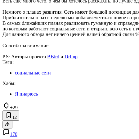
Есть еще много чего, о чем бы хотелось рассказать, но лучше од
Немного о планах развития. Сеть имеет большой потенциал для
Приблизительно раз в неделю мы добавляем что-то новое в пр
В самых ближайших планах реализовать гуманную и справедлив
по которым работают социальные сети и открыть всю сеть в пуб
Для данного обзора нет ничего ценней вашей обратной связи 
Спасибо за внимание.
P.S: Авторы проекта
BBird
и
DrImp
.
Теги:
социальные сети
Хабы:
Я пиарюсь
+29
12
170