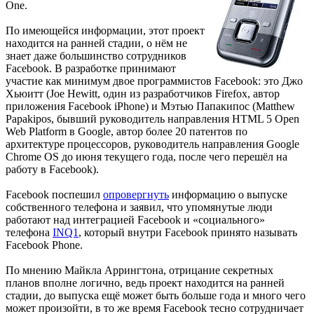
One.
По имеющейся информации, этот проект
находится на ранней стадии, о нём не
знает даже большинство сотрудников
Facebook. В разработке принимают
участие как минимум двое программистов Facebook: это Джо
Хьюитт (Joe Hewitt, один из разработчиков Firefox, автор
приложения Facebook iPhone) и Мэтью Папакипос (Matthew
Papakipos, бывший руководитель направления HTML 5 Open
Web Platform в Google, автор более 20 патентов по
архитектуре процессоров, руководитель направления Google
Chrome OS до июня текущего года, после чего перешёл на
работу в Facebook).
Facebook поспешил
опровергнуть
информацию о выпуске
собственного телефона и заявил, что упомянутые люди
работают над интеграцией Facebook и «социального»
телефона
INQ1
, который внутри Facebook принято называть
Facebook Phone.
По мнению Майкла Аррингтона, отрицание секретных
планов вполне логично, ведь проект находится на ранней
стадии, до выпуска ещё может быть больше года и много чего
может произойти, в то же время Facebook тесно сотрудничает