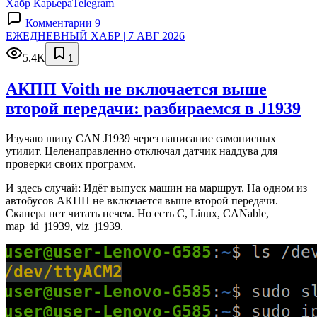
Хабр Карьера
Telegram
Комментарии 9
ЕЖЕДНЕВНЫЙ ХАБР | 7 АВГ 2026
5.4K
1
АКПП Voith не включается выше
второй передачи: разбираемся в J1939
Изучаю шину CAN J1939 через написание самописных
утилит. Целенаправленно отключал датчик наддува для
проверки своих программ.
И здесь случай: Идёт выпуск машин на маршрут. На одном из
автобусов АКПП не включается выше второй передачи.
Сканера нет читать нечем. Но есть C, Linux, CANable,
map_id_j1939, viz_j1939.