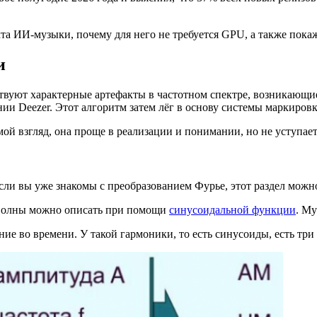
екта ИИ-музыки, почему для него не требуется GPU, а также пок
и
твуют характерные артефакты в частотном спектре, возникающие 
ии Deezer. Этот алгоритм затем лёг в основу системы маркиров
й взгляд, она проще в реализации и понимании, но не уступает
ли вы уже знакомы с преобразованием Фурье, этот раздел можн
ке волны можно описать при помощи
синусоидальной функции
. М
е во времени. У такой гармоники, то есть синусоиды, есть три 