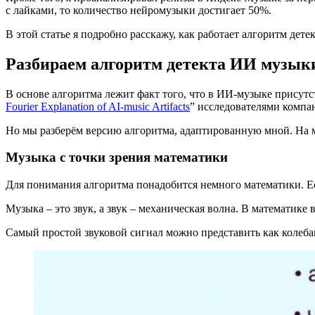
с лайками, то количество нейромузыки достигает 50%.
В этой статье я подробно расскажу, как работает алгоритм дет
Разбираем алгоритм детекта ИИ музык
В основе алгоритма лежит факт того, что в ИИ-музыке присутс
Fourier Explanation of AI-music Artifacts
” исследователями компан
Но мы разберём версию алгоритма, адаптированную мной. На мо
Музыка с точки зрения математики
Для понимания алгоритма понадобится немного математики. Ес
Музыка – это звук, а звук – механическая волна. В математи
Самый простой звуковой сигнал можно представить как колебани