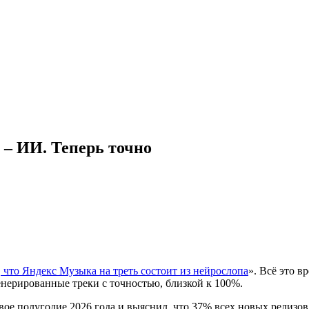
 – ИИ. Теперь точно
 что Яндекс Музыка на треть состоит из нейрослопа
». Всё это в
нерированные треки с точностью, близкой к 100%.
рвое полугодие 2026 года и выяснил, что 37% всех новых релиз