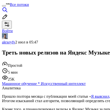
Все потоки
Войти
alexeyfv
2 июл в 05:47
Треть новых релизов на Яндекс Музыке
Простой
5 мин
25K
Машинное обучение
*
Искусственный интеллект
Аналитика
Прошло полтора месяца с публикации моей статьи «
Я выяснил,
Итогом изысканий стал алгоритм, позволяющий определять сге
Кроме того, я проанализировал релизы в Яндекс Музыке за пе