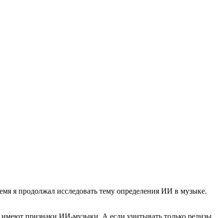
ремя я продолжал исследовать тему определения ИИ в музыке.
ов имеют признаки ИИ-музыки. А если учитывать только релизы