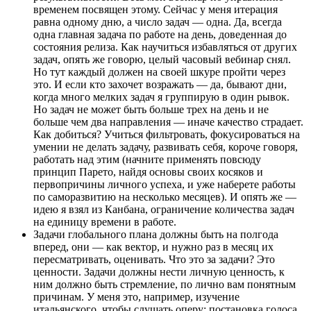
временем посвящен этому. Сейчас у меня итерация
равна одному дню, а число задач — одна. Да, всегда
одна главная задача по работе на день, доведенная до
состояния релиза. Как научиться избавляться от других
задач, опять же говорю, целый часовый вебинар снял.
Но тут каждый должен на своей шкуре пройти через
это. И если кто захочет возражать — да, бывают дни,
когда много мелких задач я группирую в один рывок.
Но задач не может быть больше трех на день и не
больше чем два направления — иначе качество страдает.
Как добиться? Учиться фильтровать, фокусироваться на
умении не делать задачу, развивать себя, короче говоря,
работать над этим (начните применять повсюду
принцип Парето, найдя основы своих косяков и
первопричины личного успеха, и уже наберете работы
по саморазвитию на несколько месяцев). И опять же —
идею я взял из Канбана, ограничение количества задач
на единицу времени в работе.
Задачи глобального плана должны быть на полгода
вперед, они — как вектор, и нужно раз в месяц их
пересматривать, оценивать. Что это за задачи? Это
ценности. Задачи должны нести личную ценность, к
ним должно быть стремление, по лично вам понятным
причинам. У меня это, например, изучение
итальянского, чтобы слушать оперу; постановка голоса,