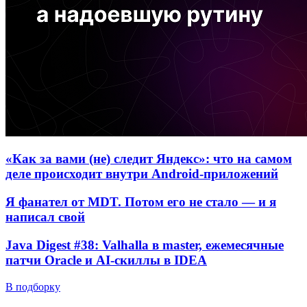
«Как за вами (не) следит Яндекс»: что на самом
деле происходит внутри Android-приложений
Я фанател от MDT. Потом его не стало — и я
написал свой
Java Digest #38: Valhalla в master, ежемесячные
патчи Oracle и AI-скиллы в IDEA
В подборку