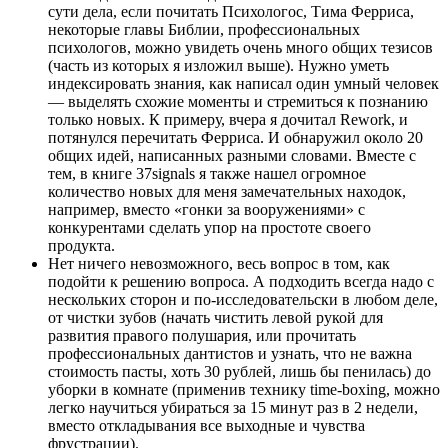
сути дела, если почитать Психологос, Тима Ферриса,
некоторые главы Библии, профессиональных
психологов, можно увидеть очень много общих тезисов
(часть из которых я изложил выше). Нужно уметь
индексировать знания, как написал один умный человек
— выделять схожие моменты и стремиться к познанию
только новых. К примеру, вчера я дочитал Rework, и
потянулся перечитать Ферриса. И обнаружил около 20
общих идей, написанных разными словами. Вместе с
тем, в книге 37signals я также нашел огромное
количество новых для меня замечательных находок,
например, вместо «гонки за вооружениями» с
конкурентами сделать упор на простоте своего
продукта.
Нет ничего невозможного, весь вопрос в том, как
подойти к решению вопроса. А подходить всегда надо с
нескольких сторон и по-исследовательски в любом деле,
от чистки зубов (начать чистить левой рукой для
развития правого полушария, или прочитать
профессиональных дантистов и узнать, что не важна
стоимость пасты, хоть 30 рублей, лишь бы пенилась) до
уборки в комнате (применив технику time-boxing, можно
легко научиться убираться за 15 минут раз в 2 недели,
вместо откладывания все выходные и чувства
фрустрации).