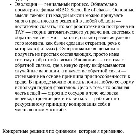
Эволюция — гениальный процесс. Обязательно
посмотрите фильм «BBC: Secret life of chaos». Основные
мысли таковы (из каждой мысли можно придумать
много практических решений в любой области —
достаточно сказать, что вся робототехника построена на
ТАУ — теории автоматического управления, системах с
обратными связями — кстати, сильно развитая уже до
того момента, как были сделаны открытия, речь о
которых в фильмах). Суперсложные вещи можно
получать из простых составляющих, просто имея
систему с обратной связью. Эволюция — система с
обратной связью, где в некую среду выбрасываются
случайные вариации, а в качестве обратной связи —
отсеивание на основе принципа приспособленности к
среде. В природе можно описать почти любую ее форму,
используя подход фракталов. Дело в том, что большая
часть вещей — строение сосудов в теле человека,
деревья, строение рек и их витков — работает по
рекурсивному принципу копирования себя в
уменьшенном масштабе.
Конкретные решения по финансам, которые я применяю.