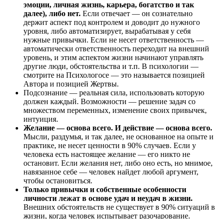
эмоции, личная жизнь, карьера, богатство и так
далее), либо нет.
Если отвечает — он сознательно
держит аспект под контролем и доводит до нужного
уровня, либо автоматизирует, вырабатывая у себя
нужные привычки. Если не несет ответственность —
автоматически ответственность переходит на внешний
уровень, и этим аспектом жизни начинают управлять
другие люди, обстоятельства и т.п. В психологии —
смотрите на Психологосе — это называется позицией
Автора и позицией Жертвы.
Подсознание — реальная сила, использовать которую
должен каждый. Возможности — решение задач со
множеством переменных, изменение своих привычек,
интуиция.
Желание — основа всего. И действие — основа всего.
Мысли, раздумья, и так далее, не основанное на опыте и
практике, не несет ценности в 90% случаев. Если у
человека есть настоящее желание — его никто не
остановит. Если желания нет, либо оно есть, но мнимое,
навязанное себе — человек найдет любой аргумент,
чтобы остановиться.
Только привычки и собственные особенности
личности лежат в основе удач и неудач в жизни.
Внешних обстоятельств не существует в 90% ситуаций в
жизни, когда человек испытывает разочарование.