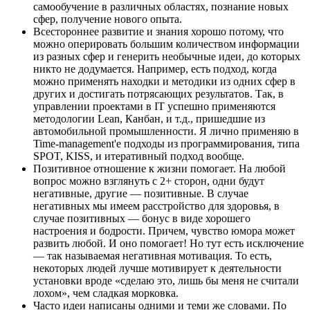
самообучение в различных областях, познание новых
сфер, получение нового опыта.
Всестороннее развитие и знания хорошо потому, что
можно оперировать большим количеством информации
из разных сфер и генерить необычные идеи, до которых
никто не додумается. Например, есть подход, когда
можно применять находки и методики из одних сфер в
других и достигать потрясающих результатов. Так, в
управлении проектами в IT успешно применяются
методологии Lean, Канбан, и т.д., пришедшие из
автомобильной промышленности. Я лично применяю в
Time-management'е подходы из программирования, типа
SPOT, KISS, и итеративный подход вообще.
Позитивное отношение к жизни помогает. На любой
вопрос можно взглянуть с 2+ сторон, одни будут
негативные, другие — позитивные. В случае
негативных мы имеем расстройство для здоровья, в
случае позитивных — бонус в виде хорошего
настроения и бодрости. Причем, чувство юмора может
развить любой. И оно помогает! Но тут есть исключение
— так называемая негативная мотивация. То есть,
некоторых людей лучше мотивирует к деятельности
установки вроде «сделаю это, лишь бы меня не считали
лохом», чем сладкая морковка.
Часто идеи написаны одними и теми же словами. По