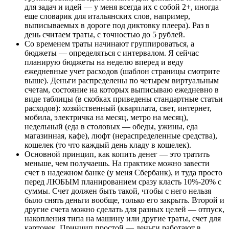
для задач и идей — у меня всегда их с собой 2+, иногда
еще словарик для итальянских слов, например,
выписываемых в дороге под диктовку плеера). Раз в
день считаем траты, с точностью до 5 рублей.
Со временем траты начинают группироваться, а
бюджеты — определяться с интервалом. Я сейчас
планирую бюджеты на неделю вперед и веду
ежедневные учет расходов (шаблон страницы смотрите
выше). Деньги распределены по четырем виртуальным
счетам, состояние на которых выписываю ежедневно в
виде таблицы (в скобках приведены стандартные статьи
расходов): хозяйственный (кварплата, свет, интернет,
мобила, электричка на месяц, метро на месяц),
недельный (еда в столовых — обеды, ужины, еда
магазинная, кафе), люфт (нераспределенные средства),
кошелек (то что каждый день кладу в кошелек).
Основной принцип, как копить денег — это тратить
меньше, чем получаешь. На практике можно завести
счет в надежном банке (у меня Сбербанк), и туда просто
перед ЛЮБЫМ планированием сразу класть 10%-20% с
суммы. Счет должен быть такой, чтобы с него нельзя
было снять деньги вообще, только его закрыть. Второй и
другие счета можно сделать для разных целей — отпуск,
накопления типа на машину или другие траты, счет для
карточек. Принцип простой — деньги работают в