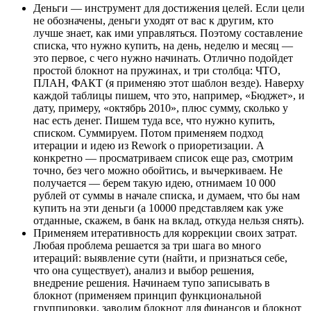
Деньги — инструмент для достижения целей. Если цели
не обозначены, деньги уходят от вас к другим, кто
лучше знает, как ими управляться. Поэтому составление
списка, что нужно купить, на день, неделю и месяц —
это первое, с чего нужно начинать. Отлично подойдет
простой блокнот на пружинах, и три столбца: ЧТО,
ПЛАН, ФАКТ (я применяю этот шаблон везде). Наверху
каждой таблицы пишем, что это, например, «Бюджет», и
дату, примеру, «октябрь 2010», плюс сумму, сколько у
нас есть денег. Пишем туда все, что нужно купить,
списком. Суммируем. Потом применяем подход
итерации и идею из Rework о приоретизации. А
конкретно — просматриваем список еще раз, смотрим
точно, без чего можно обойтись, и вычеркиваем. Не
получается — берем такую идею, отнимаем 10 000
рублей от суммы в начале списка, и думаем, что бы нам
купить на эти деньги (а 10000 представляем как уже
отданные, скажем, в банк на вклад, откуда нельзя снять).
Применяем итеративность для коррекции своих затрат.
Любая проблема решается за три шага во много
итераций: выявление сути (найти, и признаться себе,
что она существует), анализ и выбор решения,
внедрение решения. Начинаем тупо записывать в
блокнот (применяем принцип функциональной
группировки, заводим блокнот для финансов и блокнот