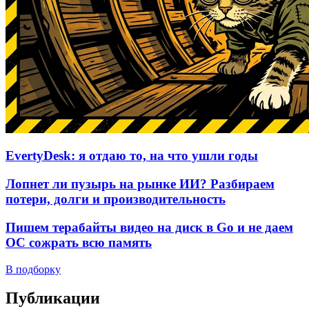
EvertyDesk: я отдаю то, на что ушли годы
Лопнет ли пузырь на рынке ИИ? Разбираем
потери, долги и производительность
Пишем терабайты видео на диск в Go и не даем
ОС сожрать всю память
В подборку
Публикации