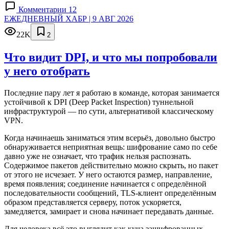
Комментарии 12
ЕЖЕДНЕВНЫЙ ХАБР | 9 АВГ 2026
22K
2
Что видит DPI, и что мы попробовали
у него отобрать
Последние пару лет я работаю в команде, которая занимается
устойчивой к DPI (Deep Packet Inspection) туннельной
инфраструктурой — по сути, альтернативой классическому
VPN.
Когда начинаешь заниматься этим всерьёз, довольно быстро
обнаруживается неприятная вещь: шифрование само по себе
давно уже не означает, что трафик нельзя распознать.
Содержимое пакетов действительно можно скрыть, но пакет
от этого не исчезает. У него остаются размер, направление,
время появления; соединение начинается с определённой
последовательности сообщений, TLS-клиент определённым
образом представляется серверу, поток ускоряется,
замедляется, замирает и снова начинает передавать данные.
Для человека всё это выглядит как куча зашифрованных