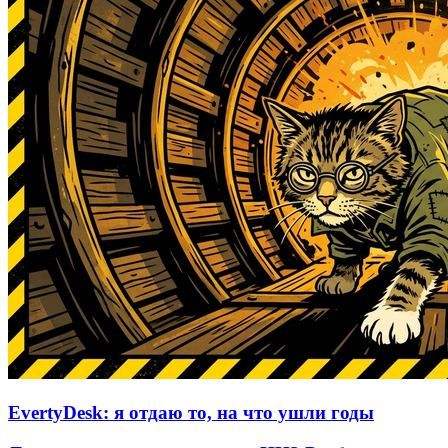
EvertyDesk: я отдаю то, на что ушли годы