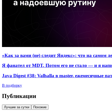
«Как за вами (не) следит Яндекс»: что на самом 
Я фанател от MDT. Потом его не стало — и я нап
Java Digest #38: Valhalla в master, ежемесячные п
В подборку
Публикации
Лучшие за сутки
Похожие