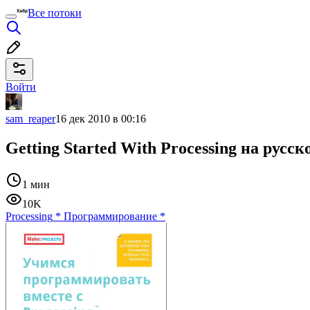
Все потоки
Войти
sam_reaper
16 дек 2010 в 00:16
Getting Started With Processing на русск
1 мин
10K
Processing
*
Программирование
*