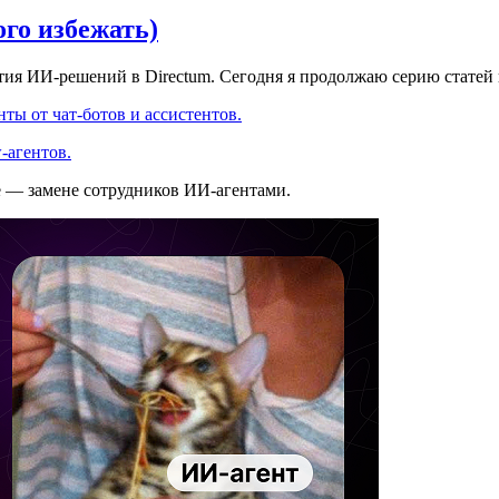
ого избежать)
ития ИИ-решений в Directum. Сегодня я продолжаю серию статей
ты от чат-ботов и ассистентов.
-агентов.
е — замене сотрудников ИИ-агентами.