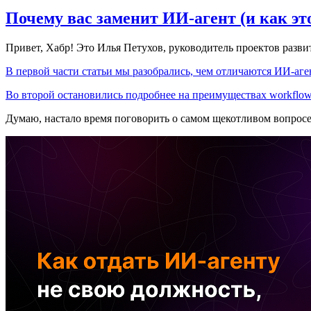
Почему вас заменит ИИ‑агент (и как эт
Привет, Хабр! Это Илья Петухов, руководитель проектов разв
В первой части статьи мы разобрались, чем отличаются ИИ-аген
Во второй остановились подробнее на преимуществах workflow
Думаю, настало время поговорить о самом щекотливом вопрос