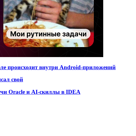
деле происходит внутри Android-приложений
исал свой
атчи Oracle и AI-скиллы в IDEA