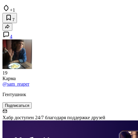
+1
7
4
19
Карма
@sam_reaper
Гентушник
Подписаться
Хабр доступен 24/7 благодаря поддержке друзей