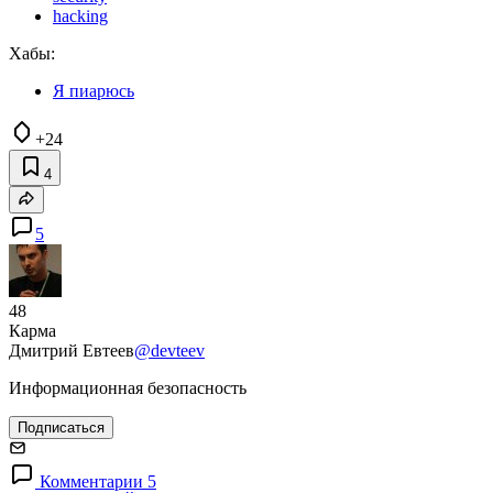
hacking
Хабы:
Я пиарюсь
+24
4
5
48
Карма
Дмитрий Евтеев
@devteev
Информационная безопасность
Подписаться
Комментарии 5