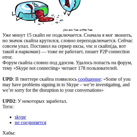
Уже минут 15 скайп не подключается. Сначала я мог звонить,
но значок скайпа крутился, словно переподключается. Сейчас
совсем упал. Поставил на сервер иксы, vnc и скайп(да, вот
такой я наркоман) — тоже не работает, пишет P2P connection
error.
Форум скайпа словно под ддосом. Удалось попасть на форум,
тему «Skype not connecting» читают 178 пользователей.
UPD
: В твиттере скайпа появилось
сообщение
: «Some of you
may have problems signing in to Skype – we’re investigating, and
we’re sorry for the disruption to your conversations»
UPD2
: У некоторых заработал.
Теги:
skype
не соединяется
Хабы: