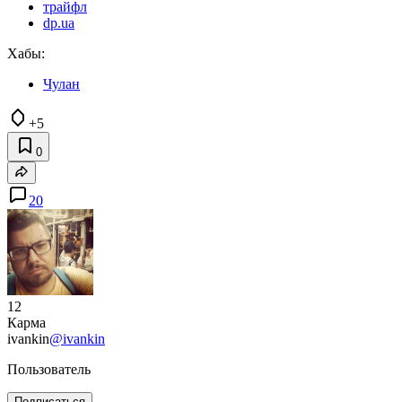
трайфл
dp.ua
Хабы:
Чулан
+5
0
20
12
Карма
ivankin
@ivankin
Пользователь
Подписаться