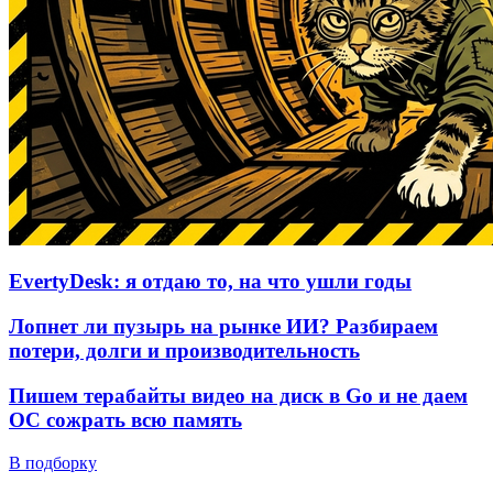
EvertyDesk: я отдаю то, на что ушли годы
Лопнет ли пузырь на рынке ИИ? Разбираем
потери, долги и производительность
Пишем терабайты видео на диск в Go и не даем
ОС сожрать всю память
В подборку