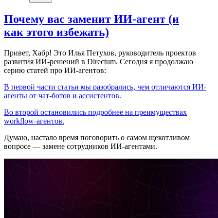
Почему вас заменит ИИ‑агент (и
как этого избежать)
Привет, Хабр! Это Илья Петухов, руководитель проектов
развития ИИ-решений в Directum. Сегодня я продолжаю
серию статей про ИИ-агентов:
В первой части статьи мы разобрались, чем отличаются ИИ-
агенты от чат-ботов и ассистентов.
Во второй остановились подробнее на преимуществах
workflow-агентов.
Думаю, настало время поговорить о самом щекотливом
вопросе — замене сотрудников ИИ-агентами.