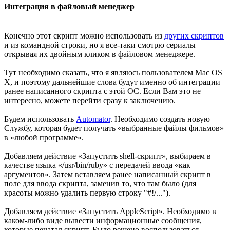
Интеграция в файловый менеджер
Конечно этот скрипт можно использовать из
других скриптов
и из командной строки, но я все-таки смотрю сериалы
открывая их двойным кликом в файловом менеджере.
Тут необходимо сказать, что я являюсь пользователем Mac OS
X, и поэтому дальнейшие слова будут именно об интеграции
ранее написанного скрипта с этой ОС. Если Вам это не
интересно, можете перейти сразу к заключению.
Будем использовать
Automator
. Необходимо создать новую
Службу, которая будет получать «выбранные файлы фильмов»
в «любой программе».
Добавляем действие «Запустить shell-скрипт», выбираем в
качестве языка «/usr/bin/ruby» с передачей ввода «как
аргументов». Затем вставляем ранее написанный скрипт в
поле для ввода скрипта, заменив то, что там было (для
красоты можно удалить первую строку "#!/...").
Добавляем действие «Запустить AppleScript». Необходимо в
каком-либо виде вывести информационные сообщения,
которые печатал скрипт. Было решено воспользоваться