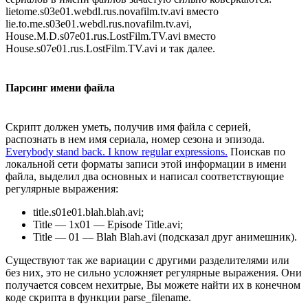
lietome.s03e01.webdl.rus.novafilm.tv.avi вместо
lie.to.me.s03e01.webdl.rus.novafilm.tv.avi,
House.M.D.s07e01.rus.LostFilm.TV.avi вместо
House.s07e01.rus.LostFilm.TV.avi и так далее.
Парсинг имени файла
Скрипт должен уметь, получив имя файла с серией,
распознать в нем имя сериала, номер сезона и эпизода.
Everybody stand back. I know regular expressions.
Поискав по
локальной сети форматы записи этой информации в имени
файла, выделил два основных и написал соответствующие
регулярные выражения:
title.s01e01.blah.blah.avi;
Title — 1x01 — Episode Title.avi;
Title — 01 — Blah Blah.avi (подсказал друг анимешник).
Существуют так же вариации с другими разделителями или
без них, это не сильно усложняет регулярные выражения. Они
получается совсем нехитрые, Вы можете найти их в конечном
коде скрипта в функции parse_filename.