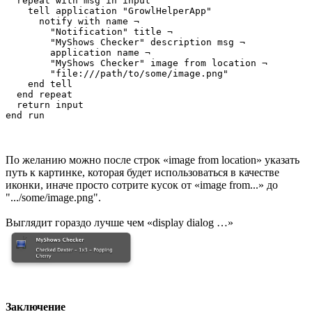
  repeat with msg in input

    tell application "GrowlHelperApp"

      notify with name ¬

        "Notification" title ¬

        "MyShows Checker" description msg ¬

        application name ¬

        "MyShows Checker" image from location ¬

        "file:///path/to/some/image.png"

    end tell

  end repeat

  return input

По желанию можно после строк «image from location» указать
путь к картинке, которая будет использоваться в качестве
иконки, иначе просто сотрите кусок от «image from...» до
".../some/image.png".
Выглядит гораздо лучше чем «display dialog …»
Заключение