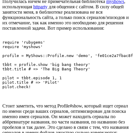
Получилась ничем не примечательная библиотека
myshows
,
использующая
httparty
для общения с сайтом. В силу общей
занятости меня, в библиотеке реализована не вся
функциональность сайта, а только поиск сериалов/эпизодов и
их отмечание, так как именно это необходимо для решения
поставленной задачи. Вот пример использования:
require 'rubygems'

require 'myshows'

profile = MyShows::Profile.new 'demo', 'fe01ce2a7fbac8f
tbbt = profile.show 'big bang theory'

tbbt.title # => 'The Big Bang Theory'

pilot = tbbt.episode 1, 1

pilot.title # => 'Pilot'

Стоит заметить, что метод Profile#show, который ищет сериал
по имени среди ваших сериалов, оптимизирован для поиска
именно имен сериалов. Он может находить сериалы по
аббревиатуре названия, по части названия, по названию без
пробелов и так далее. Это сделано в связи с тем, что названия
сериалов в имени файлов зачастую сильно коверкаются: