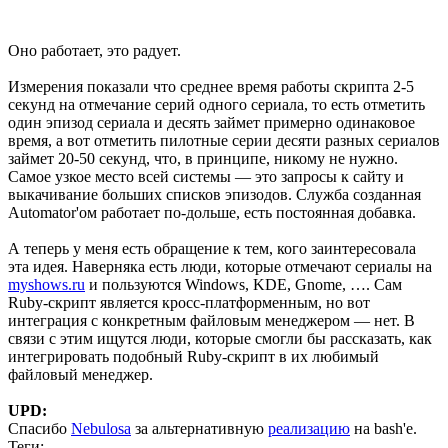
Оно работает, это радует.
Измерения показали что среднее время работы скрипта 2-5
секунд на отмечание серий одного сериала, то есть отметить
один эпизод сериала и десять займет примерно одинаковое
время, а вот отметить пилотные серии десяти разных сериалов
займет 20-50 секунд, что, в принципе, никому не нужно.
Самое узкое место всей системы — это запросы к сайту и
выкачивание больших списков эпизодов. Служба созданная
Automator'ом работает по-дольше, есть постоянная добавка.
А теперь у меня есть обращение к тем, кого заинтересовала
эта идея. Наверняка есть люди, которые отмечают сериалы на
myshows.ru
и пользуются Windows, KDE, Gnome, …. Сам
Ruby-скрипт является кросс-платформенным, но вот
интеграция с конкретным файловым менеджером — нет. В
связи с этим ищутся люди, которые смогли бы рассказать, как
интегрировать подобный Ruby-скрипт в их любимый
файловый менеджер.
UPD:
Спасибо
Nebulosa
за альтернативную
реализацию
на bash'е.
Теги: