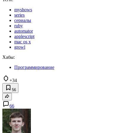
myshows
series
сериалы
ruby
automator
applescript
mac os x
growl
Хабы:
Программирование
+34
56
66