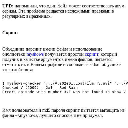
UPD:
напомнили, что один файл может соответствовать двум
сериям. Эта проблема решается несложными правками в
регулярных выражениях.
Скрипт
Объединив парсинг имени файла и использование
библиотеки
myshows
получается простой
скрипт
, который
получив в качестве аргументов имена файлов, пытается
отметить их в Вашем профиле и сообщает в stdout об успехе
этого действия:
$ myshows-checker ".../V.s02e01.LostFilm.TV.avi" ".../V
Checked V (2009) - 2x1 - Red Rain

Имя пользователя и md5 пароля скрипт пытается вытащить из
файла ~/.myshows, лучшего способа я не придумал.