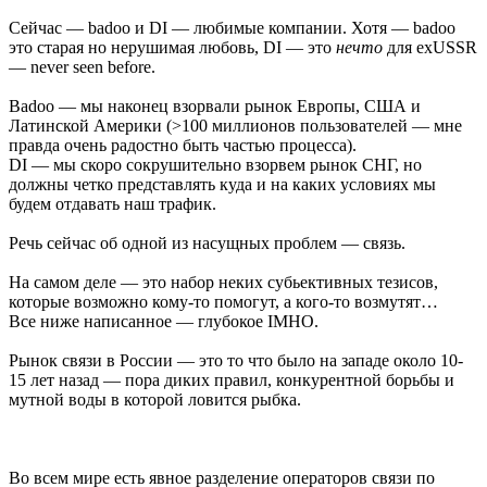
Сейчас — badoo и DI — любимые компании. Хотя — badoo
это старая но нерушимая любовь, DI — это
нечто
для exUSSR
— never seen before.
Badoo — мы наконец взорвали рынок Европы, США и
Латинской Америки (>100 миллионов пользователей — мне
правда очень радостно быть частью процесса).
DI — мы скоро сокрушительно взорвем рынок СНГ, но
должны четко представлять куда и на каких условиях мы
будем отдавать наш трафик.
Речь сейчас об одной из насущных проблем — связь.
На самом деле — это набор неких субьективных тезисов,
которые возможно кому-то помогут, а кого-то возмутят…
Все ниже написанное — глубокое IMHO.
Рынок связи в России — это то что было на западе около 10-
15 лет назад — пора диких правил, конкурентной борьбы и
мутной воды в которой ловится рыбка.
Во всем мире есть явное разделение операторов связи по