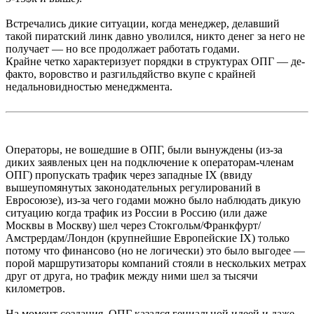
Встречались дикие ситуации, когда менеджер, делавший
такой пиратский линк давно уволился, никто денег за него не
получает — но все продолжает работать годами.
Крайне четко характеризует порядки в структурах ОПГ — де-
факто, воровство и разгильдяйство вкупе с крайней
недальновидностью менеджмента.
Операторы, не вошедшие в ОПГ, были вынуждены (из-за
диких заявленых цен на подключение к операторам-членам
ОПГ) пропускать трафик через западные IX (ввиду
вышеупомянутых законодательных регулирований в
Евросоюзе), из-за чего годами можно было наблюдать дикую
ситуацию когда трафик из России в Россию (или даже
Москвы в Москву) шел через Стокгольм/Франкфурт/
Амстрердам/Лондон (крупнейшие Европейские IX) только
потому что финансово (но не логически) это было выгодее —
порой маршрутизаторы компаний стояли в нескольких метрах
друг от друга, но трафик между ними шел за тысячи
километров.
На момент создания, ОПГ казался гениальной идеей и даже