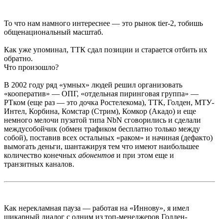
То что нам намного интереснее — это рынок tier-2, тобишь
общенациональный масштаб.
Как уже упоминал, ТТК сдал позиции и старается отбить их
обратно.
Что произошло?
В 2002 году ряд «умных» людей решил организовать
«кооператив» — ОПГ, «отдельная пиринговая группа» —
РТком (еще раз — это дочка Ростелекома), ТТК, Голден, МТУ-
Интел, Корбина, Комстар (Стрим), Комкор (Акадо) и еще
немного мелочи пузатой типа NbN сговорились и сделали
междусобойчик (обмен трафиком бесплатно только между
собой), поставив всех остальных «раком» и начиная (дефакто)
вымогать деньги, шантажируя тем что имеют наибольшее
количество конечных
абонентов
и при этом еще и
транзитных каналов.
Как нерекламная пауза — работая на «Иннову», я имел
шикарный диалог с одним из топ-менеджеров Голден-