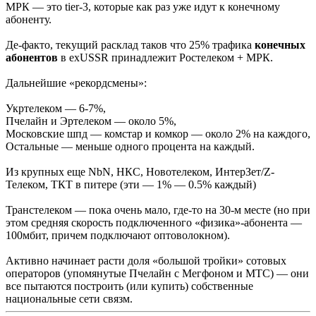
МРК — это tier-3, которые как раз уже идут к конечному
абоненту.
Де-факто, текущий расклад таков что 25% трафика
конечных
абонентов
в exUSSR принадлежит Ростелеком + МРК.
Дальнейшие «рекордсмены»:
Укртелеком — 6-7%,
Пчелайн и Эртелеком — около 5%,
Московские шпд — комстар и комкор — около 2% на каждого,
Остальные — меньше одного процента на каждый.
Из крупных еще NbN, НКС, Новотелеком, ИнтерЗет/Z-
Телеком, ТКТ в питере (эти — 1% — 0.5% каждый)
Транстелеком — пока очень мало, где-то на 30-м месте (но при
этом средняя скорость подключенного «физика»-абонента —
100мбит, причем подключают оптоволокном).
Активно начинает расти доля «большой тройки» сотовых
операторов (упомянутые Пчелайн с Мегфоном и МТС) — они
все пытаются построить (или купить) собственные
национальные сети cвязм.