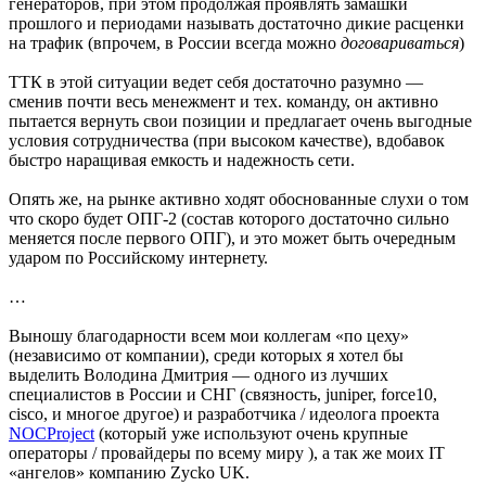
генераторов, при этом продолжая проявлять замашки
прошлого и периодами называть достаточно дикие расценки
на трафик (впрочем, в России всегда можно
договариваться
)
ТТК в этой ситуации ведет себя достаточно разумно —
сменив почти весь менежмент и тех. команду, он активно
пытается вернуть свои позиции и предлагает очень выгодные
условия сотрудничества (при высоком качестве), вдобавок
быстро наращивая емкость и надежность сети.
Опять же, на рынке активно ходят обоснованные слухи о том
что скоро будет ОПГ-2 (состав которого достаточно сильно
меняется после первого ОПГ), и это может быть очередным
ударом по Российскому интернету.
…
Выношу благодарности всем мои коллегам «по цеху»
(независимо от компании), cреди которых я хотел бы
выделить Володина Дмитрия — одного из лучших
специалистов в России и СНГ (связность, juniper, force10,
cisco, и многое другое) и разработчика / идеолога проекта
NOCProject
(который уже используют очень крупные
операторы / провайдеры по всему миру ), а так же моих IT
«ангелов» компанию Zycko UK.