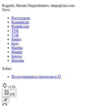
Regards, Maxim Shaposhnikov, shapa@me.com.
Теги:
Ростелеком
Rostelekom
Rostelecom
TTK
ТТК
Badoo
Баду
Mamba
Мамба
Innova
Иннова
Хабы:
Исследования и прогнозы в IT
+176
178