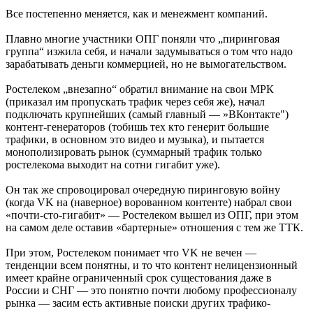
Все постепенно меняется, как и менежмент компаний.
Плавно многие участники ОПГ поняли что „пиринговая
группа“ изжила себя, и начали задумываться о том что надо
зарабатывать деньги коммерцией, но не вымогательством.
Ростелеком „внезапно“ обратил внимание на свои МРК
(приказал им пропускать трафик через себя же), начал
подключать крупнейших (самый главный — »ВКонтакте")
контент-генераторов (тобишь тех кто генерит большие
трафики, в основном это видео и музыка), и пытается
монополизировать рынок (суммарный трафик только
ростелекома выходит на сотни гигабит уже).
Он так же спровоцировал очередную пиринговую войну
(когда VK на (наверное) ворованном контенте) набрал свои
«почти-сто-гигабит» — Ростелеком вышел из ОПГ, при этом
на самом деле оставив «бартерные» отношения с тем же ТТК.
При этом, Ростелеком понимает что VK не вечен —
тенденции всем понятны, и то что контент нелицензионный
имеет крайне ограниченный срок сущестования даже в
России и СНГ — это понятно почти любому профессионалу
рынка — засим есть активные поиски других трафико-