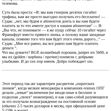
телекома.
Суть была проста: «Я: мы вам генерим десятки гигабит
трафика, вам же просто выгодно получать его бесплатно! —
Cудак: „нет, мы будем и абонентов доить и вы нам будете
платить за то что имеете доступ к нашим абонентам“ — Я:
„Вы что, не понимаете — я же пущу сейчас 10 гигабит через
Франкфурт вместо прямого линка, и положу ваши западные
каналы, помимо того что вам будет этого очень дорого...“ —
Судак: „Мне все равно, вы все равно нам будете платить
деньги “.
Что вы думаете? BGP, волшебный порошок, juniper srx 5600, и
мы их (golden / корбина / прочие) поимели с добрыми
улыбками. И до сих пор имеем. Добро побеждает зло.
Этот период так-же характерен расцветом „пиратских
линков“, когда мелкие менеджеры в компаниях-членах ОПГ
делали „левые“ включения (не вводя оные в биллинг и
подкупая „своих“ инженеров), и как само-собой разумющееся
за это получали вознаграждение на постоянной основе
(обычно 2-5 тысяч долларов в месяц, при официальной цене
5-15$k и выше).