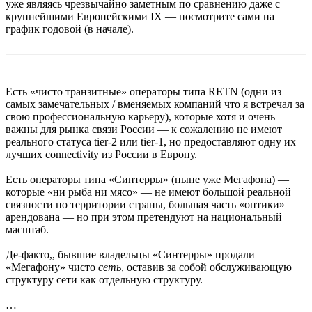
уже являясь чрезвычайно заметным по сравнению даже с
крупнейшими Европейскими IX — посмотрите сами на
график годовой (в начале).
Есть «чисто транзитные» операторы типа RETN (одни из
самых замечательных / вменяемых компаний что я встречал за
свою профессиональную карьеру), которые хотя и очень
важны для рынка связи России — к сожалению не имеют
реального статуса tier-2 или tier-1, но предоставляют одну их
лучших connectivity из России в Европу.
Есть операторы типа «Синтерры» (ныне уже Мегафона) —
которые «ни рыба ни мясо» — не имеют большой реальной
связности по территории страны, большая часть «оптики»
арендована — но при этом претендуют на национальный
масштаб.
Де-факто,, бывшие владельцы «Синтерры» продали
«Мегафону» чисто
сеть
, оставив за собой обслуживающую
структуру сети как отдельную структуру.
…