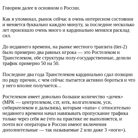
Говорим далее в основном о России.
Как я упоминал, рынок сейчас в очень интересном состоянии
и меняется буквально каждую минуту, за последние несколько
лет произошло очень много и кардинально менялся расклад
сил.
До недавнего времени, на рынке местного транзита (tier-2)
было примерно два равных игрока — это Ростелеком и
Транстелеком, обе структуры полу-государственные, делили
трафик примерно 50 на 50.
Последние два года Транстелеком кардинально сдал позиции
по ряду причин, с чем сейчас пытается активно бороться и что
у него вполне получается…
Ростелеком имеет довольно большое количество «дочек»
(МРК — центртелеком, сзт, ютк, волгателеком, уси,
сибирьтелеком и дальсвязь), которым «папа» с относительно
недавнего времени начал навязывать пропускание трафика
только через себя же (что на практике не выполняется, и
почти все операторы в России имеют включения
дополнительные — так называемые 2 или даже 3 «ноги»).