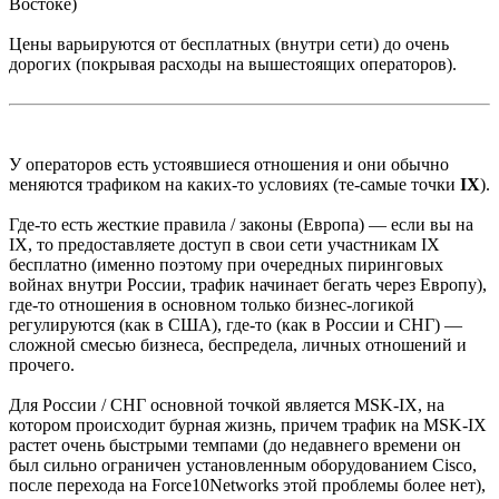
Востоке)
Цены варьируются от бесплатных (внутри сети) до очень
дорогих (покрывая расходы на вышестоящих операторов).
У операторов есть устоявшиеся отношения и они обычно
меняются трафиком на каких-то условиях (те-самые точки
IX
).
Где-то есть жесткие правила / законы (Европа) — если вы на
IX, то предоставляете доступ в свои сети участникам IX
бесплатно (именно поэтому при очередных пиринговых
войнах внутри России, трафик начинает бегать через Европу),
где-то отношения в основном только бизнес-логикой
регулируются (как в США), где-то (как в России и СНГ) —
сложной смесью бизнеса, беспредела, личных отношений и
прочего.
Для России / СНГ основной точкой является MSK-IX, на
котором происходит бурная жизнь, причем трафик на MSK-IX
растет очень быстрыми темпами (до недавнего времени он
был сильно ограничен установленным оборудованием Cisco,
после перехода на Force10Networks этой проблемы более нет),