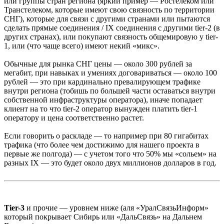
или группы стран региона (яркий пример — Ростелеком или
Транстелеком, которые имеют свою связность по территории
СНГ), которые для связи с другими странами или пытаются
сделать прямые соединения / IX соединения с другими tier-2 (в
других странах), или покупают связность общемировую у tier-
1, или (что чаще всего) имеют некий «микс».
Обычные для рынка СНГ цены — около 300 рублей за
мегабит, при навыках и умениях договариваться — около 100
рублей — это при кардинально превалирующем трафике
внутри региона (тобишь по большей части оставаться внутри
собственной инфраструктуры оператора), иначе попадает
клиент на то что tier-2 оператор вынужден платить tier-1
оператору и цена соответственно растет.
Если говорить о раскладе — то например при 80 гигабитах
трафика (что более чем достижимо для нашего проекта в
первые же полгода) — с учетом того что 50% мы «сольем» на
разных IX — это будет около двух миллионов долларов в год.
Tier-3
и прочие — уровнем ниже (аля «УралСвязьИнформ»
который покрывает Cибирь или «ДальСвязь» на Дальнем