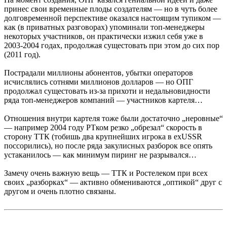
принес свои временные плоды создателям — но в чуть более
долговременной перспективе оказался настоящим тупиком —
как (в приватных разговорах) упоминали топ-менеджеры
некоторых участников, он практически изжил себя уже в
2003-2004 годах, продолжая сущестовать при этом до сих пор
(2011 год).
Пострадали миллионы абонентов, убытки операторов
исчислялись сотнями миллионов долларов — но ОПГ
продолжал сущестовать из-за прихоти и недальновидности
ряда топ-менеджеров компаний — участников картеля…
Отношения внутри картеля тоже были достаточно „неровные“
— например 2004 году РТком резко „обрезал“ скорость в
сторону ТТК (тобишь два крупнейших игрока в exUSSR
поссорились), но после ряда закулисных разборок все опять
устаканилось — как минимум пиринг не разрывался…
Замечу очень важную вещь — ТТК и Ростелеком при всех
своих „разборках“ — активно обмениваются „оптикой“ друг с
другом и очень плотно связаны.