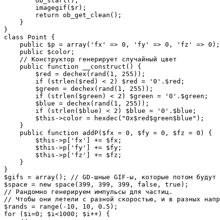
        ob_start();

        imagegif($r);

        return ob_get_clean();

    }

}

class Point {

    public $p = array('fx' => 0, 'fy' => 0, 'fz' => 0);

    public $color;

    // Конструктор генерирует случайный цвет

    public function __construct() {

        $red = dechex(rand(1, 255));

        if (strlen($red) < 2) $red = '0'.$red;

        $green = dechex(rand(1, 255));

        if (strlen($green) < 2) $green = '0'.$green;

        $blue = dechex(rand(1, 255));

        if (strlen($blue) < 2) $blue = '0'.$blue;

        $this->color = hexdec("0x$red$green$blue");

    }

    public function addP($fx = 0, $fy = 0, $fz = 0) {

        $this->p['fx'] += $fx;

        $this->p['fy'] += $fy;

        $this->p['fz'] += $fz;

    }

}

$gifs = array(); // GD-шные GIF-ы, которые потом будут 
$space = new space(399, 399, 399, false, true);

// Рандомно генерируем импульсы для частиц.

// Чтобы они летели с разной скоростью, и в разных напр
$rands = range(-10, 10, 0.5);

for ($i=0; $i<1000; $i++) {
