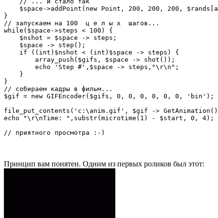
    // ... и стало так

    $space->addPoint(new Point, 200, 200, 200, $rands[a
}

// запускаем на 100  ц е л ы х  шагов...

while($space->steps < 100) {

    $nshot = $space -> steps;

    $space -> step();

    if ((int)$nshot < (int)$space -> steps) {

        array_push($gifs, $space -> shot());

        echo 'Step #',$space -> steps,"\r\n";

    }

}

// собираем кадры в фильм...

$gif = new GIFEncoder($gifs, 0, 0, 0, 0, 0, 0, 'bin');

file_put_contents('c:\anim.gif', $gif -> GetAnimation()
echo "\r\nTime: ",substr(microtime(1) - $start, 0, 4);

Принцип вам понятен. Одним из первых роликов был этот: