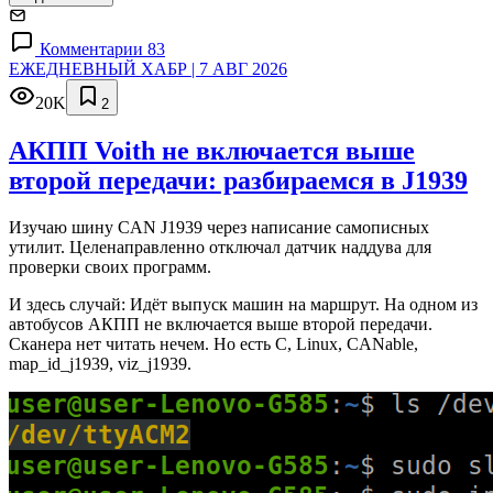
Комментарии 83
ЕЖЕДНЕВНЫЙ ХАБР | 7 АВГ 2026
20K
2
АКПП Voith не включается выше
второй передачи: разбираемся в J1939
Изучаю шину CAN J1939 через написание самописных
утилит. Целенаправленно отключал датчик наддува для
проверки своих программ.
И здесь случай: Идёт выпуск машин на маршрут. На одном из
автобусов АКПП не включается выше второй передачи.
Сканера нет читать нечем. Но есть C, Linux, CANable,
map_id_j1939, viz_j1939.