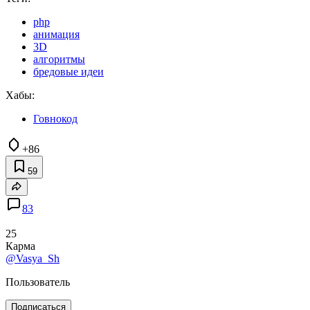
php
анимация
3D
алгоритмы
бредовые идеи
Хабы:
Говнокод
+86
59
83
25
Карма
@Vasya_Sh
Пользователь
Подписаться