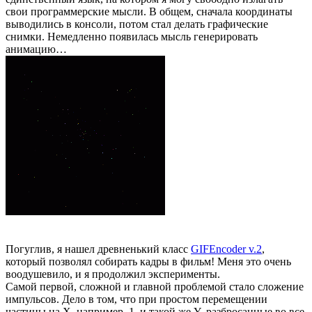
свои программерские мысли. В общем, сначала координаты
выводились в консоли, потом стал делать графические
снимки. Немедленно появилась мысль генерировать
анимацию…
Погуглив, я нашел древненький класс
GIFEncoder v.2
,
который позволял собирать кадры в фильм! Меня это очень
воодушевило, и я продолжил эксперименты.
Самой первой, сложной и главной проблемой стало сложение
импульсов. Дело в том, что при простом перемещении
частицы на X, например, 1, и такой же Y, разбросанные во все