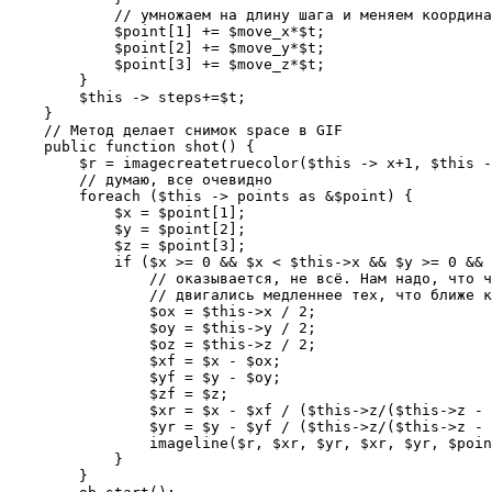
            // умножаем на длину шага и меняем координа
            $point[1] += $move_x*$t;

            $point[2] += $move_y*$t;

            $point[3] += $move_z*$t;

        }

        $this -> steps+=$t;

    }

    // Метод делает снимок space в GIF

    public function shot() {

        $r = imagecreatetruecolor($this -> x+1, $this -
        // думаю, все очевидно

        foreach ($this -> points as &$point) {

            $x = $point[1];

            $y = $point[2];

            $z = $point[3];

            if ($x >= 0 && $x < $this->x && $y >= 0 && 
                // оказывается, не всё. Нам надо, что ч
                // двигались медленнее тех, что ближе к
                $ox = $this->x / 2;

                $oy = $this->y / 2;

                $oz = $this->z / 2;

                $xf = $x - $ox;

                $yf = $y - $oy;

                $zf = $z;

                $xr = $x - $xf / ($this->z/($this->z - 
                $yr = $y - $yf / ($this->z/($this->z - 
                imageline($r, $xr, $yr, $xr, $yr, $poin
            }

        }
