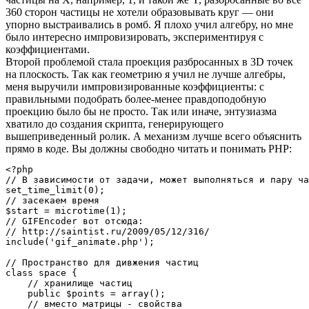
360 сторон частицы не хотели образовывать круг — они
упорно выстраивались в ромб. Я плохо учил алгебру, но мне
было интересно импровизировать, экспериментируя с
коэффициентами.
Второй проблемой стала проекция разбросанных в 3D точек
на плоскость. Так как геометрию я учил не лучше алгебры,
меня выручили импровизированные коэффициенты: с
правильными подобрать более-менее правдоподобную
проекцию было бы не просто. Так или иначе, энтузиазма
хватило до создания скрипта, генерирующего
вышеприведенный ролик. А механизм лучше всего объяснить
прямо в коде. Вы должны свободно читать и понимать PHP:
<?php

// В зависимости от задачи, может выполняться и пару ча
set_time_limit(0);

// засекаем время

$start = microtime(1);

// GIFEncoder вот отсюда:

// http://saintist.ru/2009/05/12/316/

include('gif_animate.php');

// Пространство для дивжения частиц

class space {

    // хранилище частиц

    public $points = array();

    // вместо матрицы - свойства
