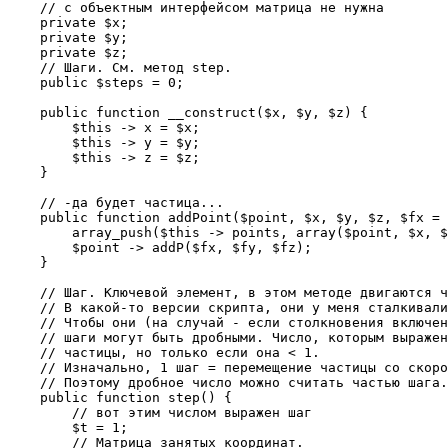
    // с объектным интерфейсом матрица не нужна

    private $x;

    private $y;

    private $z;

    // Шаги. См. метод step.

    public $steps = 0;

    public function __construct($x, $y, $z) {

        $this -> x = $x;

        $this -> y = $y;

        $this -> z = $z;

    }

    // -да будет частица...

    public function addPoint($point, $x, $y, $z, $fx = 
        array_push($this -> points, array($point, $x, $
        $point -> addP($fx, $fy, $fz);

    }

    // Шаг. Ключевой элемент, в этом методе двигаются ч
    // В какой-то версии скрипта, они у меня сталкивали
    // Чтобы они (на случай - если столкновения включен
    // шаги могут быть дробными. Число, которым выражен
    // частицы, но только если она < 1.

    // Изначально, 1 шаг = перемещение частицы со скоро
    // Поэтому дробное число можно считать частью шага.

    public function step() {

        // вот этим числом выражен шаг

        $t = 1;

        // Матрица занятых координат.
