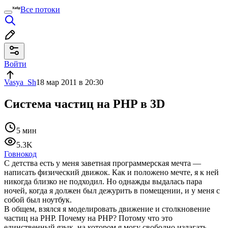
Все потоки
Войти
Vasya_Sh
18 мар 2011 в 20:30
Система частиц на PHP в 3D
5 мин
5.3K
Говнокод
С детства есть у меня заветная программерская мечта —
написать физический движок. Как и положено мечте, я к ней
никогда близко не подходил. Но однажды выдалась пара
ночей, когда я должен был дежурить в помещении, и у меня с
собой был ноутбук.
В общем, взялся я моделировать движение и столкновение
частиц на PHP. Почему на PHP? Потому что это
единственный язык, на котором я могу свободно излагать