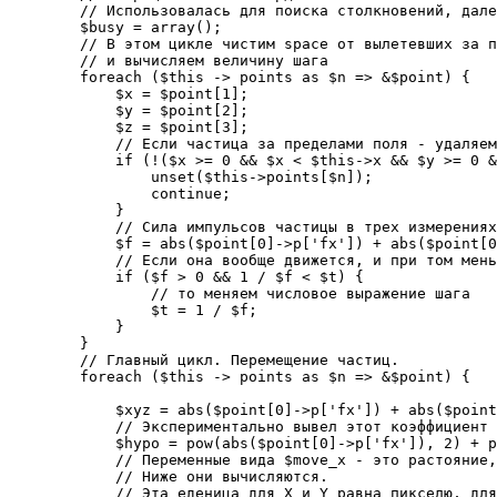
        // Использовалась для поиска столкновений, дале
        $busy = array();

        // В этом цикле чистим space от вылетевших за п
        // и вычисляем величину шага

        foreach ($this -> points as $n => &$point) {

            $x = $point[1];

            $y = $point[2];

            $z = $point[3];

            // Если частица за пределами поля - удаляем
            if (!($x >= 0 && $x < $this->x && $y >= 0 &
                unset($this->points[$n]);

                continue;

            }

            // Сила импульсов частицы в трех измерениях

            $f = abs($point[0]->p['fx']) + abs($point[0
            // Если она вообще движется, и при том мень
            if ($f > 0 && 1 / $f < $t) {

                // то меняем числовое выражение шага

                $t = 1 / $f;

            }

        }

        // Главный цикл. Перемещение частиц.

        foreach ($this -> points as $n => &$point) {

            $xyz = abs($point[0]->p['fx']) + abs($point
            // Экспериментально вывел этот коэффициент 
            $hypo = pow(abs($point[0]->p['fx']), 2) + p
            // Переменные вида $move_x - это растояние,
            // Ниже они вычисляются.

            // Эта еденица для X и Y равна пикселю, для