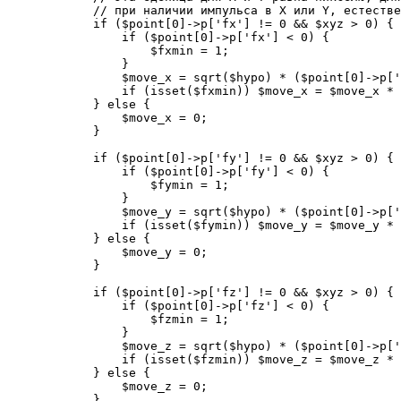
            // при наличии импульса в X или Y, естестве
            if ($point[0]->p['fx'] != 0 && $xyz > 0) {

                if ($point[0]->p['fx'] < 0) {

                    $fxmin = 1;

                }

                $move_x = sqrt($hypo) * ($point[0]->p['
                if (isset($fxmin)) $move_x = $move_x * 
            } else {

                $move_x = 0;

            }

            if ($point[0]->p['fy'] != 0 && $xyz > 0) {

                if ($point[0]->p['fy'] < 0) {

                    $fymin = 1;

                }

                $move_y = sqrt($hypo) * ($point[0]->p['
                if (isset($fymin)) $move_y = $move_y * 
            } else {

                $move_y = 0;

            }

            if ($point[0]->p['fz'] != 0 && $xyz > 0) {

                if ($point[0]->p['fz'] < 0) {

                    $fzmin = 1;

                }

                $move_z = sqrt($hypo) * ($point[0]->p['
                if (isset($fzmin)) $move_z = $move_z * 
            } else {

                $move_z = 0;

            }
