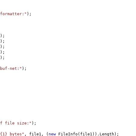
formatter:"
);
);
);
);
);
);
buf-net:"
);
f file size:"
);
{1} bytes"
, file1, (
new
FileInfo(file1)).Length);