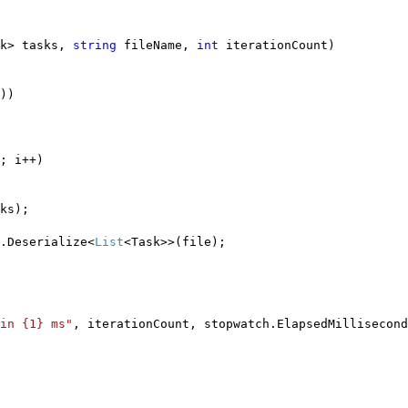
sk> tasks,
string
fileName,
int
iterationCount)
))
; i++)
s);
.Deserialize<
List
<Task>>(file);
in {1} ms"
, iterationCount, stopwatch.ElapsedMillisecond