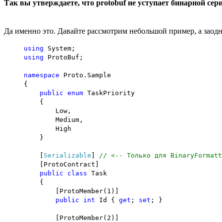
Так вы утверждаете, что protobuf не уступает бинарной сер
Да именно это. Давайте рассмотрим небольшой пример, а заодно
using
System;
using
ProtoBuf;
namespace
Proto.Sample
{
public
enum
TaskPriority
{
Low,
Medium,
High
}
[
Serializable
]
// <-- Только для BinaryFormatt
[ProtoContract]
public
class
Task
{
[ProtoMember(1)]
public
int
Id {
get
;
set
; }
[ProtoMember(2)]