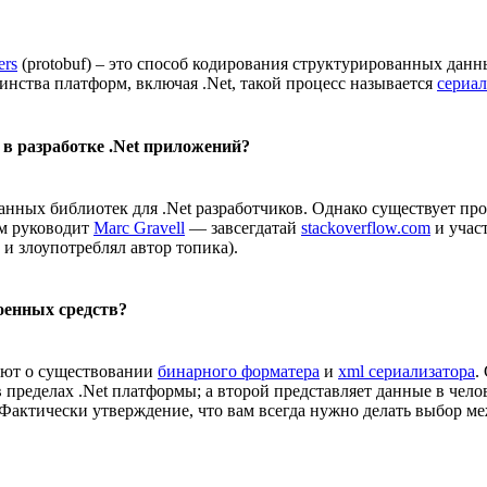
ers
(protobuf) – это способ кодирования структурированных да
инства платформ, включая .Net, такой процесс называется
сериа
 в разработке .Net приложений?
анных библиотек для .Net разработчиков. Однако существует пр
Им руководит
Marc Gravell
— завсегдатай
stackoverflow.com
и учас
 и злоупотреблял автор топика).
оенных средств?
нают о существовании
бинарного форматера
и
xml сериализатора
.
в пределах .Net платформы; а второй представляет данные в чел
 Фактически утверждение, что вам всегда нужно делать выбор м