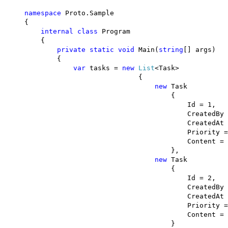
namespace
Proto.Sample
{
internal
class
Program
{
private
static
void
Main(
string
[] args)
{
var
tasks =
new
List
<Task>
{
new
Task
{
Id = 1,
CreatedBy 
CreatedAt 
Priority = TaskPriori
Content =
},
new
Task
{
Id = 2,
CreatedBy 
CreatedAt 
Priority = TaskPrior
Content =
}