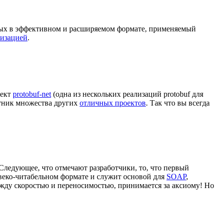
нных в эффективном и расширяемом формате, применяемый
лизацией
.
оект
protobuf-net
(одна из нескольких реализаций protobuf для
тник множества других
отличных проектов
. Так что вы всегда
 Следующее, что отмечают разработчики, то, что первый
овеко-читабельном формате и служит основой для
SOAP
,
ежду скоростью и переносимостью, принимается за аксиому! Но