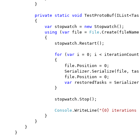
}
private
static
void
TestProtoBuf(IList<Ta
{
var
stopwatch =
new
Stopwatch();
using
(
var
file =
File
.Create(fileName
{
stopwatch.Restart();
for
(
var
i = 0; i < iterationCount
{
file.Position = 0;
Serializer.Serialize(file, task
file.Position = 0;
var
restoredTasks = Serializer
}
stopwatch.Stop();
Console
.WriteLine(
"{0} iterations 
}
}
}
}