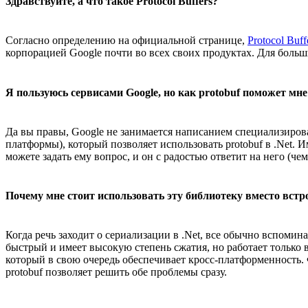
Здравствуйте, а что такое Protocol Buffers?
Согласно определению на официальной странице,
Protocol Buff
корпорацией Google почти во всех своих продуктах. Для больш
Я пользуюсь сервисами Google, но как protobuf поможет мне
Да вы правы, Google не занимается написанием специализиров
платформы), который позволяет использовать protobuf в .Net. 
можете задать ему вопрос, и он с радостью ответит на него (чем
Почему мне стоит использовать эту библиотеку вместо встр
Когда речь заходит о сериализации в .Net, все обычно вспоми
быстрый и имеет высокую степень сжатия, но работает только 
который в свою очередь обеспечивает кросс-платформенность.
protobuf позволяет решить обе проблемы сразу.