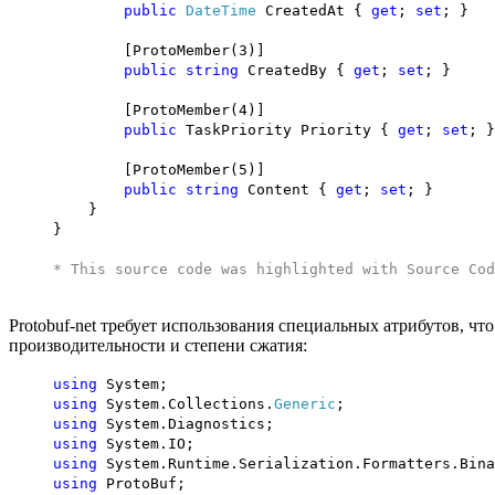
public
DateTime
CreatedAt {
get
;
set
; }
[ProtoMember(3)]
public
string
CreatedBy {
get
;
set
; }
[ProtoMember(4)]
public
TaskPriority Priority {
get
;
set
; }
[ProtoMember(5)]
public
string
Content {
get
;
set
; }
}
}
* This source code was highlighted with
Source Cod
Protobuf-net требует использования специальных атрибутов, ч
производительности и степени сжатия:
using
System;
using
System.Collections.
Generic
;
using
System.Diagnostics;
using
System.IO;
using
System.Runtime.Serialization.Formatters.Bina
using
ProtoBuf;