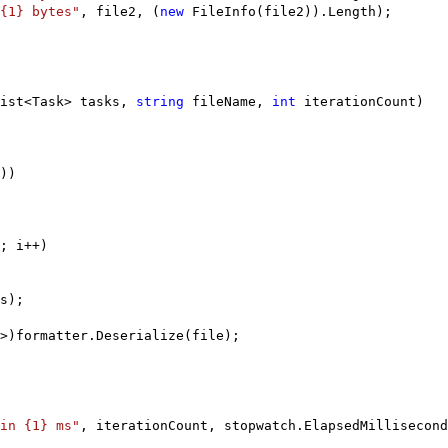
{1} bytes"
, file2, (
new
FileInfo(file2)).Length);
List<Task> tasks,
string
fileName,
int
iterationCount)
))
; i++)
);
>)formatter.Deserialize(file);
in {1} ms"
, iterationCount, stopwatch.ElapsedMillisecond