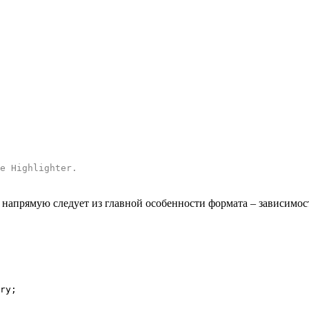
e Highlighter
.
то напрямую следует из главной особенности формата – зависимо
ry;