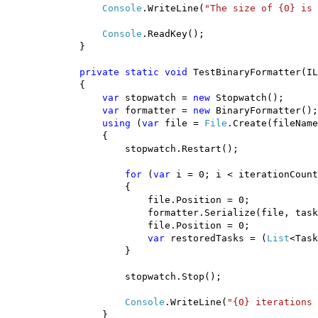
Console
.WriteLine(
"The size of {0} is 
Console
.ReadKey();
}
private
static
void
TestBinaryFormatter(I
{
var
stopwatch =
new
Stopwatch();
var
formatter =
new
BinaryFormatter();
using
(
var
file =
File
.Create(fileName
{
stopwatch.Restart();
for
(
var
i = 0; i < iterationCount
{
file.Position = 0;
formatter.Serialize(file, tasks
file.Position = 0;
var
restoredTasks = (
List
<Task
}
stopwatch.Stop();
Console
.WriteLine(
"{0} iterations 
}