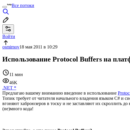
Все потоки
Войти
osmirnov
18 мая 2011 в 10:29
Использование Protocol Buffers на платф
11 мин
46K
.NET
*
Предлагаю вашему вниманию введение в использование
Protoc
Топик требует от читателя начального владения языком C# и с
вгоняют хаброюзеров в тоску и не заставляют их скроллить до
(не)много кода!