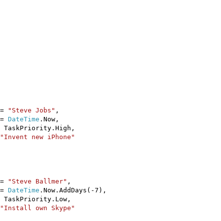
=
"Steve Jobs"
,
=
DateTime
.Now,
ty.High,
"Invent new iPhone"
=
"Steve Ballmer"
,
=
DateTime
.Now.AddDays(-7),
ity.Low,
"Install own Skype"