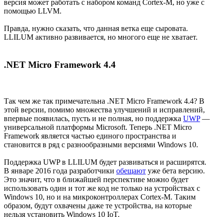
версия может работать с набором команд Cortex-M, но уже с
помощью LLVM.
Правда, нужно сказать, что данная ветка еще сыровата.
LLILUM активно развивается, но многого еще не хватает.
.NET Micro Framework 4.4
Так чем же так примечательна .NET Micro Framework 4.4? В
этой версии, помимо множества улучшений и исправлений,
впервые появилась, пусть и не полная, но поддержка
UWP
—
универсальной платформы Microsoft. Теперь .NET Micro
Framework является частью единого пространства и
становится в ряд с разнообразными версиями Windows 10.
Поддержка UWP в LLILUM будет развиваться и расширятся.
В январе 2016 года разработчики
обещают
уже бета версию.
Это значит, что в ближайшей перспективе можно будет
использовать один и тот же код не только на устройствах с
Windows 10, но и на микроконтроллерах Cortex-M. Таким
образом, будут охвачены даже те устройства, на которые
нельзя установить Windows 10 IoT.