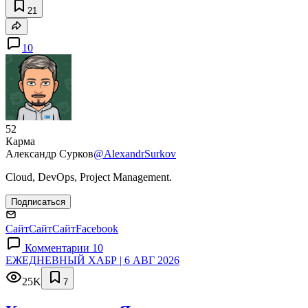
21
10
52
Карма
Александр Сурков
@AlexandrSurkov
Cloud, DevOps, Project Management.
Подписаться
Сайт
Сайт
Сайт
Facebook
Комментарии 10
ЕЖЕДНЕВНЫЙ ХАБР | 6 АВГ 2026
25K
7