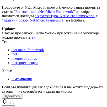
Подробнее о .NET Micro Framework можно узнать прочитав
статью
“Знакомство с .Net Micro Framework”
на хабре и
посмотрев доклады
“Архитектура .Net Micro Framework”
и
“Краткий обзор .Net Micro Framework”
на techdays.
Update
:
Статью про запуск «Hello World» приложения на эмуляторе
можно прочитать
тут
.
Теги:
.net micro framework
.net
internet of things
интернет вещей
Хабы:
IT-компании
Если эта публикация вас вдохновила и вы хотите поддержать
автора — не стесняйтесь нажать на кнопку
Задонатить
+15