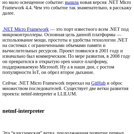
но мало освещенное событие:
вышла
новая версия .NET Micro
Framework 4.4. Чем это событие так знаменательно, я расскажу
далее.
.NET Micro Framework
— это порт известного всем .NET под
микроконтроллеры. Основная цель данной платформы —
использование мощи, простоты и удобства технологии .NET
на системах с ограниченными объемами памяти и
вычислительных ресурсов. Проект появился в 2001 году и
изначально был коммерческим. По мере развития, в 2008 году
он превратился в открытую open source платформу,
поддерживаемую Microsoft. Ну а в наши дни, с ростом
популярности IoT, он обрел второе дыхание.
Сейчас .NET Micro Framework переехал на
GitHub
и оброс
множеством последователей. Существует две ветки развития
проекта: netmf-interpreter и LLILUM.
netmf-interpreter
Эта “классическая” ветка, продолжающая развитие первых