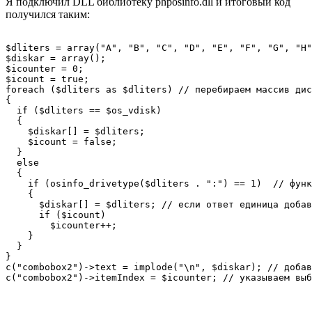
Я подключил DLL библиотеку phposinfo.dll и итоговый код
получился таким:
$dliters = array("A", "B", "C", "D", "E", "F", "G", "H"
$diskar = array();

$icounter = 0;

$icount = true;

foreach ($dliters as $dliters) // перебираем массив дис
{

  if ($dliters == $os_vdisk)

  {

    $diskar[] = $dliters;

    $icount = false;

  }

  else

  {

    if (osinfo_drivetype($dliters . ":") == 1)  // функ
    {

      $diskar[] = $dliters; // если ответ единица добав
      if ($icount)

        $icounter++;

    }

  }

}

c("combobox2")->text = implode("\n", $diskar); // добав
c("combobox2")->itemIndex = $icounter; // указываем выб