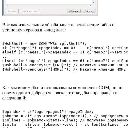
Вот как изначально я обрабатывал переключение табов и
установку курсора в конец лога:
$WshShell = new COM("WScript.Shell");

if (c("pages1")->pageIndex == 0)     c("memo1")->setFoc
elseif (c("pages1")->pageIndex == 1) c("memo2")->setFoc
...

elseif (c("pages1")->pageIndex == 6) c("memo7")->setFoc
$WshShell->SendKeys("^{END}"); // нажатие клавиши END ч
$WshShell->SendKeys("{HOME}"); // Нажатие клавиши HOME 
Как мы видим, были использованы компоненты COM, но по
совету одного доброго человека этот код был превращён в
следующий:
$ppindex = c("logs->pages1")->pageIndex;

$obmemo = c("logs->memo".($ppindex+1)); // определяем а
$cnlines = $obmemo->items->lines; // получаем содержимо
$seltn  = strlen( $obmemo->text ) - strlen($cnlines[ co