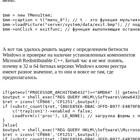
меню:
$mm = new TMenuItem;

$mm->caption = t("menu_9"); // t - это функция мультияз
$mm->loadPicture("server/system/data/exit.bmp"); // под
$mm->onClick = exitfunc; // функция выполняющая останов
А вот так удалось решить задачу с определением битности
Windows и проверке на наличие установленных компонентов
Microsoft Redistributable C++. Битый час я не мог понять,
почему в 32 и 64 битных версиях Windows ключи реестра
имеют разное значение, а то они и вовсе не там, где
предполагалось.
if(getenv("PROCESSOR_ARCHITEW6432")=="AMD64" || getenv(
$output = shell_exec("REG QUERY HKLM\\Software\\Wow6432
$ret = iconv('CP866','CP1251',$output);

if (substr_count($ret,'{86CE85E6-DBAC-3FFD-B977-E4B79F8
    c('trayIcon1')->enabled = false;

    LoadForm(c('proc'), LD_NONE); // загрузка формы с п
}

}else{

$output = shell_exec("REG QUERY HKLM\\Software\\Microso
$ret = iconv('CP866','CP1251',$output);

if (substr_count($ret,'{86CE85E6-DBAC-3FFD-B977-E4B79F8