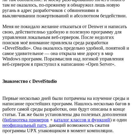
там не оказалось, по-прежнему я обнаружил лишь новую
ругань в адрес разработчиков с обвинениями в
выклянчивании пожертвований и абсолютном бездействии.
Меня не покидало желание отказаться от Denwer и написать
свою, действителньо удобную и полезную программу для
управления локальным веб-сервером. После недолгих
поисков моё внимание привлекла среда разработки
«DevelStudio». Она оказалось предельно удобной, понятной и
самое удивительное — она открыла мне дорогу в мир
Windows программ. Поразмыслив над логикой управления
веб-сервером я приступил к написанию «Open Server».
Знакомство с DevelStudio
Первые несколько дней были потрачены на изучение среды и
написание простейших программ. Нашлось несколько багов в
работе самой среды разработки, они будут описаны в конце
статьи. Так же были установлены два полезных дополнения
(
библиотека примеров
+
каталог классов и функций
) и один
неофициальный патч
, дающий возможность сжатия
программы UPX упаковщиком в момент компиляции.