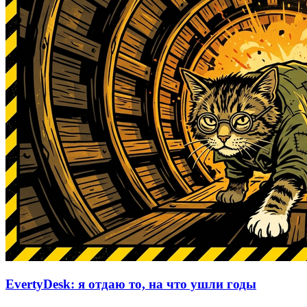
EvertyDesk: я отдаю то, на что ушли годы