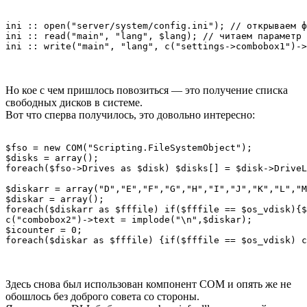
ini :: open("server/system/config.ini"); // открываем ф
ini :: read("main", "lang", $lang); // читаем параметр

ini :: write("main", "lang", c("settings->combobox1")->
Но кое с чем пришлось повозиться — это получение списка
свободных дисков в системе.
Вот что сперва получилось, это довольно интересно:
$fso = new COM("Scripting.FileSystemObject");

$disks = array();

foreach($fso->Drives as $disk) $disks[] = $disk->DriveL
$diskarr = array("D","E","F","G","H","I","J","K","L","M
$diskar = array();

foreach($diskarr as $fffile) if($fffile == $os_vdisk){$
c("combobox2")->text = implode("\n",$diskar);

$icounter = 0;

foreach($diskar as $fffile) {if($fffile == $os_vdisk) c
Здесь снова был использован компонент COM и опять же не
обошлось без доброго совета со стороны.