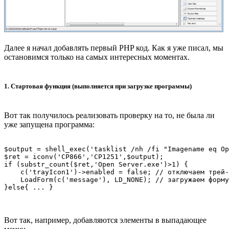
Далее я начал добавлять первый PHP код. Как я уже писал, мы
остановимся только на самых интересных моментах.
1. Стартовая функция (выполняется при загрузке программы)
Вот так получилось реализовать проверку на то, не была ли
уже запущена программа:
$output = shell_exec('tasklist /nh /fi "Imagename eq Op
$ret = iconv('CP866','CP1251',$output);

if (substr_count($ret,'Open Server.exe')>1) {

    c('trayIcon1')->enabled = false; // отключаем трей-
    LoadForm(c('message'), LD_NONE); // загружаем форму
}else{ ... }
Вот так, например, добавляются элементы в выпадающее