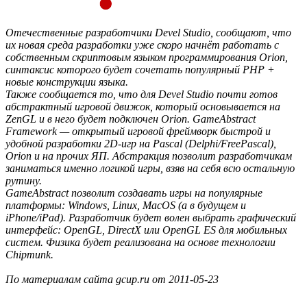
Отечественные разработчики Devel Studio, сообщают, что
их новая среда разработки уже скоро начнёт работать с
собственным скриптовым языком программирования Orion,
синтаксис которого будет сочетать популярный PHP +
новые конструкции языка.
Также сообщается то, что для Devel Studio почти готов
абстрактный игровой движок, который основывается на
ZenGL и в него будет подключен Orion. GameAbstract
Framework — открытый игровой фреймворк быстрой и
удобной разработки 2D-игр на Pascal (Delphi/FreePascal),
Orion и на прочих ЯП. Абстракция позволит разработчикам
заниматься именно логикой игры, взяв на себя всю остальную
рутину.
GameAbstract позволит создавать игры на популярные
платформы: Windows, Linux, MacOS (а в будущем и
iPhone/iPad). Разработчик будет волен выбрать графический
интерфейс: OpenGL, DirectX или OpenGL ES для мобильных
систем. Физика будет реализована на основе технологии
Chipmunk.
По материалам сайта gcup.ru от 2011-05-23