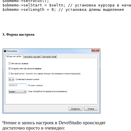
$obmemo->setFocus();

$obmemo->selStart = $seltn; // установка курсора в нача
$obmemo->selLength = 0; // установка длины выделения
3. Форма настроек
Чтение и запись настроек в DevelStudio происходят
достаточно просто и очевидно: