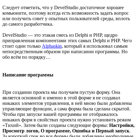
Следует отметить, что у DevelStudio достаточное хорошее
комьюнити, поэтому всегда есть возможность задать вопрос
или получить совет у опытных пользователей среды, вплоть
до самого разработчика.
DevelStudio — это этакая смесь из Delphi и PHP, щедро
приправленная компонентами этих самых Delphi и PHP. Чего
стоит один только
Alphaskin
, который я использовал самым
непосредственным образом при написании программы. Но
обо всём по порядку…
Написание программы
При создании проекта мы получаем пустую форму. Она
является основной и именно в этой форме я не создавал
никаких элементов управления, в ней мною были добавлены
управляющие функции, а сама форма была сделана скрытой.
Чтобы при запуске вашей программы не отображалось
никаких форм в свойствах проекта нужно установить режим
«Тихий». Затем были созданы следующие формы:
Настройки,
Просмотр логов, О программе, Ошибка и Первый запуск
.
За короткий срок во все формы были добавлены необходимые