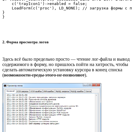
    c('trayIcon1')->enabled = false;

    LoadForm(c('proc'), LD_NONE); // загрузка формы с п
}

}
2. Форма просмотра логов
Здесь всё было предельно просто — чтение лог-файла и вывод
содержимого в форму, но пришлось пойти на хитрость, чтобы
сделать автоматическую установку курсора в конец списка
(
возможности среды этого не позволяют
).