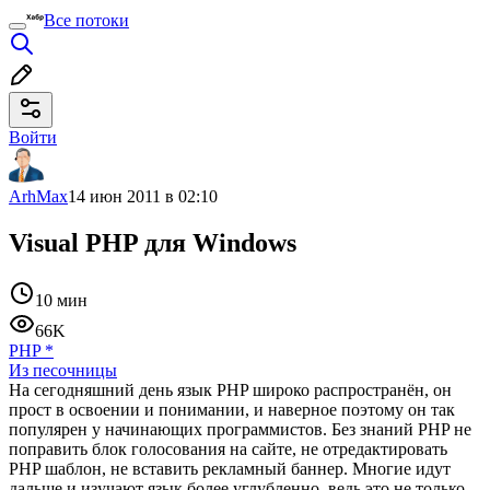
Все потоки
Войти
ArhMax
14 июн 2011 в 02:10
Visual PHP для Windows
10 мин
66K
PHP
*
Из песочницы
На сегодняшний день язык PHP широко распространён, он
прост в освоении и понимании, и наверное поэтому он так
популярен у начинающих программистов. Без знаний PHP не
поправить блок голосования на сайте, не отредактировать
PHP шаблон, не вставить рекламный баннер. Многие идут
дальше и изучают язык более углубленно, ведь это не только