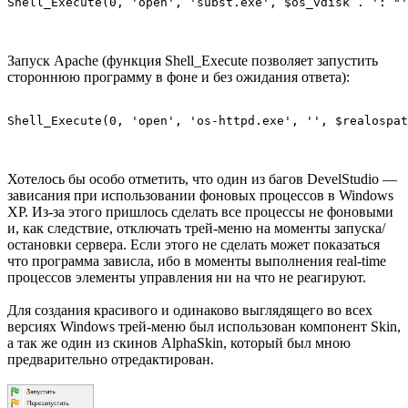
Shell_Execute(0, 'open', 'subst.exe', $os_vdisk . ': "'
Запуск Apache (функция Shell_Execute позволяет запустить
стороннюю программу в фоне и без ожидания ответа):
Shell_Execute(0, 'open', 'os-httpd.exe', '', $realospat
Хотелось бы особо отметить, что один из багов DevelStudio —
зависания при использовании фоновых процессов в Windows
XP. Из-за этого пришлось сделать все процессы не фоновыми
и, как следствие, отключать трей-меню на моменты запуска/
остановки сервера. Если этого не сделать может показаться
что программа зависла, ибо в моменты выполнения real-time
процессов элементы управления ни на что не реагируют.
Для создания красивого и одинаково выглядящего во всех
версиях Windows трей-меню был использован компонент Skin,
а так же один из скинов AlphaSkin, который был мною
предварительно отредактирован.