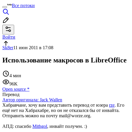
Все потоки
Войти
Sk8er
11 июн 2011 в 17:08
Использование макросов в LibreOffice
4 мин
96K
Open source
*
Перевод
Автор оригинала:
Jack Wallen
Хабравчане, хочу вам представить перевод от юзера
rze
. Его
ещё нет на Хабрахабре, но он не отказался бы от инвайта.
Отправить можно на почту mail@worze.org.
АПД: спасибо
Mithgol
, инвайт получен. :)