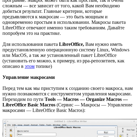
программе. Макрос может быть как простым, так и очень
сложным — все зависит от того, какой Вам необходимо
добиться результат. Главные критерии, которые
предъявляются к макросам — это быть мощным и
одновременно простым в использовании. Макросы пакета
LibreOffice отвечают именно таким требованиям. Давайте
попробуем это на практике.
Для использования пакета
LibreOffice,
Вам нужно иметь
предустановленную операционную систему Linux, Windows
или MacOS, a так же установленный пакет LibreOffice
(установить его можно, к примеру, из ppa-репозитиев, как
описано в
этом
топике)
Управление макросами
Перед тем как мы приступим к созданию своего макроса, нам
нужно познакомится с инструментом управления макросами.
Переходим по пути
Tools — Macros — Organize Macros —
LibreOffice Basic Macros
(Сервис — Макросы — Управление
макросами — LibreOffice Basic Macros):