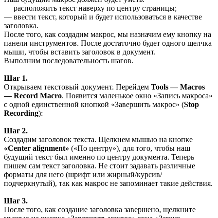
— расположить текст наверху по центру страницы;
— ввести текст, который и будет использоваться в качестве
заголовка.
После того, как создадим макрос, мы назначим ему кнопку на
панели инструментов. После достаточно будет одного щелчка
мыши, чтобы вставить заголовок в документ.
Выполним последовательность шагов.
Шаг 1.
Открываем текстовый документ. Перейдем
Tools — Macros
— Record Macro
. Появится маленькое окно «Запись макроса»
с одной единственной кнопкой «Завершить макрос» (
Stop
Recording
):
Шаг 2.
Создадим заголовок текста. Щелкнем мышью на кнопке
«Center alignment»
(«По центру»), для того, чтобы наш
будущий текст был именно по центру документа. Теперь
пишем сам текст заголовка. Не стоит задавать различные
форматы для него (шрифт или жирный/курсив/
подчеркнутый), так как макрос не запоминает такие действия.
Шаг 3.
После того, как создание заголовка завершено, щелкните