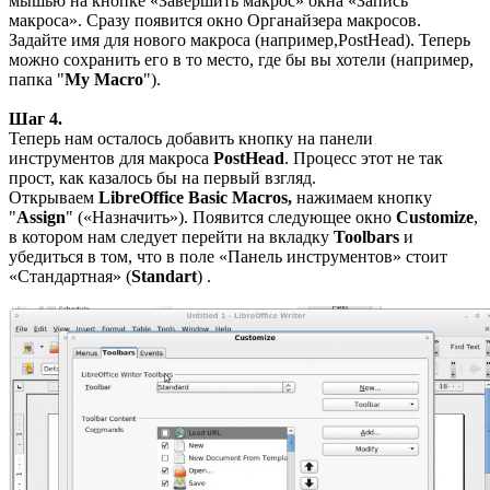
мышью на кнопке «Завершить макрос» окна «Запись
макроса». Сразу появится окно Органайзера макросов.
Задайте имя для нового макроса (например,PostHead). Теперь
можно сохранить его в то место, где бы вы хотели (например,
папка "
My Macro
").
Шаг 4.
Теперь нам осталось добавить кнопку на панели
инструментов для макроса
PostHead
. Процесс этот не так
прост, как казалось бы на первый взгляд.
Открываем
LibreOffice Basic Macros,
нажимаем кнопку
"
Assign
" («Назначить»). Появится следующее окно
Customize
,
в котором нам следует перейти на вкладку
Toolbars
и
убедиться в том, что в поле «Панель инструментов» стоит
«Стандартная» (
Standart
) .