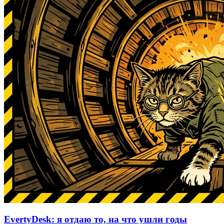
EvertyDesk: я отдаю то, на что ушли годы