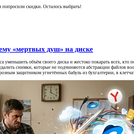
и попросили скидки. Осталось выбрать!
лему «мертвых душ» на диске
 уменьшить объём своего диска и жестоко покарать всех, кто п
 удалить снимки, которые не подчиняются абстракции файлов во
 грозным защитником угнетённых бабуль из бухгалтерии, в клет