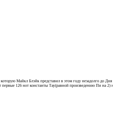
оторую Майкл Блэйк представил в этом году незадолго до Дня
ет первые 126 нот константы Тау(равной произведению Пи на 2) 