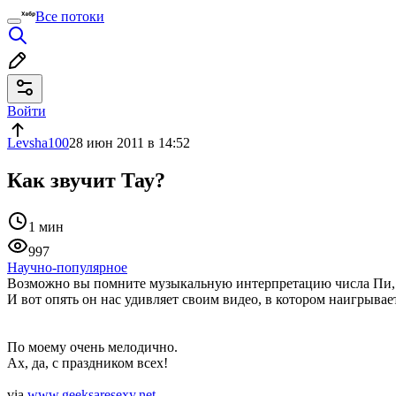
Все потоки
Войти
Levsha100
28 июн 2011 в 14:52
Как звучит Тау?
1 мин
997
Научно-популярное
Возможно вы помните музыкальную интерпретацию числа Пи, к
И вот опять он нас удивляет своим видео, в котором наигрыва
По моему очень мелодично.
Ах, да, с праздником всех!
via
www.geeksaresexy.net