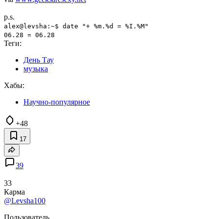
p.s.
alex@levsha:~$ date "+ %m.%d = %I.%M"
06.28 = 06.28
Теги:
День Тау
музыка
Хабы:
Научно-популярное
+48
17
39
33
Карма
@Levsha100
Пользователь