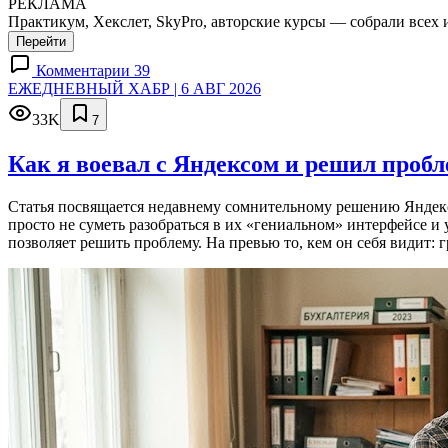
РЕКЛАМА
Практикум, Хекслет, SkyPro, авторские курсы — собрали всех 
Перейти
Комментарии 39
ЕЖЕДНЕВНЫЙ ХАБР | 6 АВГ 2026
33K
7
Как я воевал с Яндексом и решил проб
Статья посвящается недавнему сомнительному решению Яндекса
просто не суметь разобраться в их «гениальном» интерфейсе и
позволяет решить проблему. На превью то, кем он себя видит: