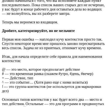
должно начинаться с того, что вы исполняете каждый пункт
последовательно. Пока список ваших старых дел не исчерпан,
у вас будут в конце рабочего дня оставаться дела во водящих
— не волнуйтесь, вы их разберете завтра.
Теперь мы вернемся ко входящим.
Дробите, категоризируйте, но не мельчите
Первая моя ошибка — наплодил кучу контекстов просто так.
Спустя некоторое время мне пришлось заново пересматривать
весь список. Задача не из приятных, отнимает кучу времени.
Итак, для начала определите себе правила для наименования
контекстов:
@ — это место, которое предполагает действие
# — это временная рамка (скажем #утро, #день, #вечер)
= — Действие, тип
^ — это событие… (Хотя рано еще с ними возиться)
! — это группа контекстов (не используется для маркировки
дел)
Основных типов контекстов у вас будет всего два — место и
тип действия. Остальные — это для программ и продвинутых