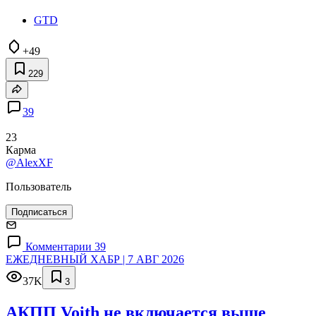
GTD
+49
229
39
23
Карма
@AlexXF
Пользователь
Подписаться
Комментарии 39
ЕЖЕДНЕВНЫЙ ХАБР | 7 АВГ 2026
37K
3
АКПП Voith не включается выше