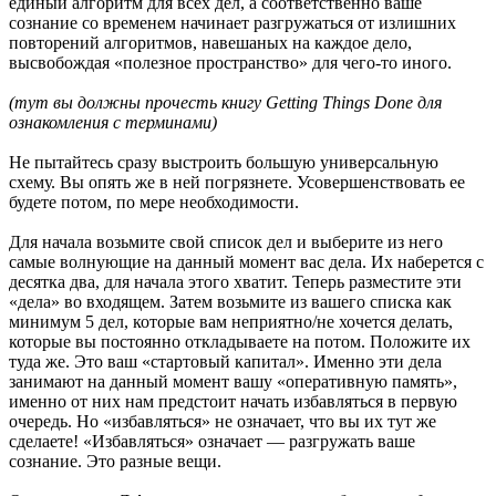
единый алгоритм для всех дел, а соответственно ваше
сознание со временем начинает разгружаться от излишних
повторений алгоритмов, навешаных на каждое дело,
высвобождая «полезное пространство» для чего-то иного.
(тут вы должны прочесть книгу Getting Things Done для
ознакомления с терминами)
Не пытайтесь сразу выстроить большую универсальную
схему. Вы опять же в ней погрязнете. Усовершенствовать ее
будете потом, по мере необходимости.
Для начала возьмите свой список дел и выберите из него
самые волнующие на данный момент вас дела. Их наберется с
десятка два, для начала этого хватит. Теперь разместите эти
«дела» во входящем. Затем возьмите из вашего списка как
минимум 5 дел, которые вам неприятно/не хочется делать,
которые вы постоянно откладываете на потом. Положите их
туда же. Это ваш «стартовый капитал». Именно эти дела
занимают на данный момент вашу «оперативную память»,
именно от них нам предстоит начать избавляться в первую
очередь. Но «избавляться» не означает, что вы их тут же
сделаете! «Избавляться» означает — разгружать ваше
сознание. Это разные вещи.