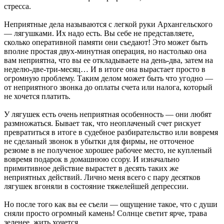
стресса.
Неприятные дела называются с легкой руки Архангельского
— лягушками. Их надо есть. Вы себе не представляете,
сколько оперативной памяти они съедают! Это может быть
вполне простая двух-минутная операция, но настолько она
вам неприятна, что вы ее откладываете на день-два, затем на
неделю-две-три-месяц… И в итоге она вырастает просто в
огромную проблему. Таким делом может быть что угодно —
от неприятного звонка до оплаты счета или налога, который
не хочется платить.
У лягушек есть очень неприятная особенность — они любят
размножаться. Бывает так, что неоплаченый счет рискует
превратиться в итоге в судебное разбирательство или вовремя
не сделаный звонок в убытки для фирмы, не отточеное
резюме в не полученое хорошее рабочее место, не купленый
вовремя подарок в домашнюю ссору. И изначально
примитивное действие вырастет в десять таких же
неприятных действий. Лично меня всего с пару десятков
лягушек вгоняли в состояние тяжелейшей депрессии.
Но после того как вы ее съели — ощущение такое, что с души
сняли просто огромный камень! Солнце светит ярче, трава
зеленее, жить хочется