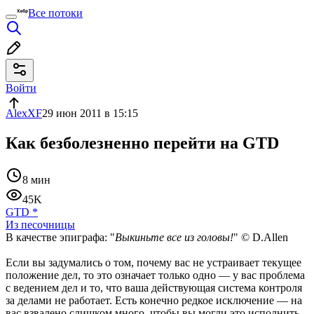
Все потоки
Войти
AlexXF
29 июн 2011 в 15:15
Как безболезненно перейти на GTD
8 мин
45K
GTD
*
Из песочницы
В качестве эпиграфа: "
Выкиньте все из головы!
" © D.Allen
Если вы задумались о том, почему вас не устраивает текущее
положение дел, то это означает только одно — у вас проблема
с ведением дел и то, что ваша действующая система контроля
за делами не работает. Есть конечно редкое исключение — на
вас взвалено слишком много, чтобы вы могли это исполнить.