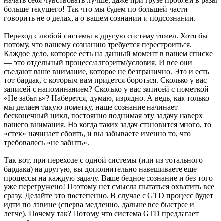
начать себя чувствовать лучше, даже при грузе проблем в разы
больше текущего! Так что мы будем по большей части
говорить не о делах, а о вашем сознании и подсознании.
Переход с любой системы в другую систему тяжел. Хотя бы
потому, что вашему сознанию требуется перестроиться.
Каждое дело, которое есть на данный момент в вашем списке
— это отдельный процесс/алгоритм/условия. И все они
съедают ваше внимание, которое не безгранично. Это и есть
тот бардак, с которым вам придется бороться. Сколько у вас
записей с напоминанием? Сколько у вас записей с пометкой
«Не забыть»? Наберется, думаю, изрядно. А ведь, как только
мы делаем такую пометку, наше сознание начинает
бесконечный цикл, постоянно поднимая эту задачу наверх
вашего внимания. Но когда таких задач становится много, то
«стек» начинает сбоить, и вы забываете именно то, что
требовалось «не забыть».
Так вот, при переходе с одной системы (или из тотального
бардака) на другую, вы дополнительно навешиваете еще
процессы на каждую задачу. Ваше бедное сознание и без того
уже перегружено! Поэтому нет смысла пытаться охватить все
сразу. Делайте это постепенно. В случае с GTD процесс будет
идти по лавине (сперва медленно, дальше все быстрее и
легче). Почему так? Потому что система GTD предлагает