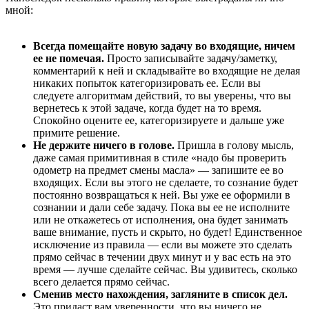
мной:
Всегда помещайте новую задачу во входящие, ничем
ее не помечая.
Просто записывайте задачу/заметку,
комментарий к ней и складывайте во входящие не делая
никаких попыток категоризировать ее. Если вы
следуете алгоритмам действий, то вы уверены, что вы
вернетесь к этой задаче, когда будет на то время.
Спокойно оцените ее, категоризируете и дальше уже
примите решение.
Не держите ничего в голове.
Пришла в голову мысль,
даже самая примитивная в стиле «надо бы проверить
одометр на предмет смены масла» — запишите ее во
входящих. Если вы этого не сделаете, то сознание будет
постоянно возвращаться к ней. Вы уже ее оформили в
сознании и дали себе задачу. Пока вы ее не исполните
или не откажетесь от исполнения, она будет занимать
ваше внимание, пусть и скрыто, но будет! Единственное
исключение из правила — если вы можете это сделать
прямо сейчас в течении двух минут и у вас есть на это
время — лучше сделайте сейчас. Вы удивитесь, сколько
всего делается прямо сейчас.
Сменив место нахождения, загляните в список дел.
Это придаст вам уверенности, что вы ничего не