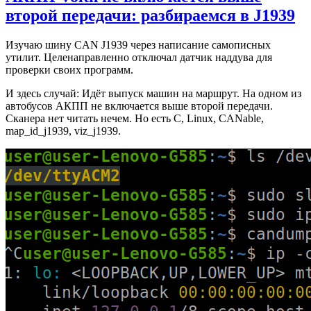
второй передачи: разбираемся в J1939
Изучаю шину CAN J1939 через написание самописных
утилит. Целенаправленно отключал датчик наддува для
проверки своих программ.
И здесь случай: Идёт выпуск машин на маршрут. На одном из
автобусов АКПП не включается выше второй передачи.
Сканера нет читать нечем. Но есть C, Linux, CANable,
map_id_j1939, viz_j1939.