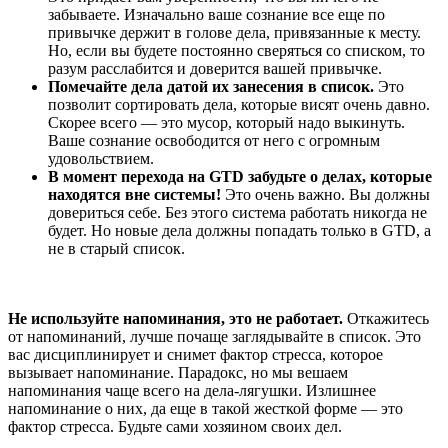
забываете. Изначально ваше сознание все еще по
привычке держит в голове дела, привязанные к месту.
Но, если вы будете постоянно сверяться со списком, то
разум расслабится и доверится вашей привычке.
Помечайте дела датой их занесения в список.
Это
позволит сортировать дела, которые висят очень давно.
Скорее всего — это мусор, который надо выкинуть.
Ваше сознание освободится от него с огромным
удовольствием.
В момент перехода на GTD забудьте о делах, которые
находятся вне системы!
Это очень важно. Вы должны
довериться себе. Без этого система работать никогда не
будет. Но новые дела должны попадать только в GTD, а
не в старый список.
Не используйте напоминания, это не работает.
Откажитесь
от напоминаний, лучше почаще заглядывайте в список. Это
вас дисциплинирует и снимет фактор стресса, которое
вызывает напоминание. Парадокс, но мы вешаем
напоминания чаще всего на дела-лягушки. Излишнее
напоминание о них, да еще в такой жесткой форме — это
фактор стресса. Будьте сами хозяином своих дел.