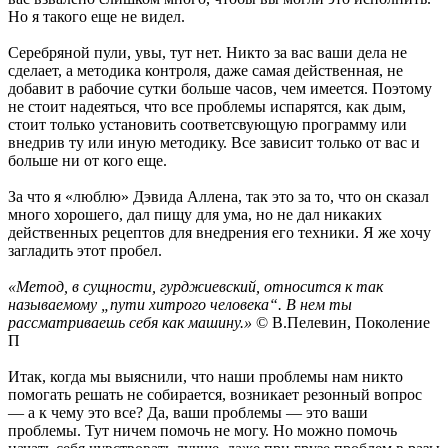
Но я такого еще не видел.
Серебряной пули, увы, тут нет. Никто за вас ваши дела не
сделает, а методика контроля, даже самая действенная, не
добавит в рабочие сутки больше часов, чем имеется. Поэтому
не стоит надеяться, что все проблемы испарятся, как дым,
стоит только установить соответсвующую программу или
внедрив ту или иную методику. Все зависит только от вас и
больше ни от кого еще.
За что я «люблю» Дэвида Аллена, так это за то, что он сказал
много хорошего, дал пищу для ума, но не дал никаких
действенных рецептов для внедрения его техники. Я же хочу
загладить этот пробел.
«Метод, в сущности, гурджиевский, относится к так
называемому „пути хитрого человека“. В нем ты
рассматриваешь себя как машину.»
© В.Пелевин, Поколение
П
Итак, когда мы выяснили, что наши проблемы нам никто
помогать решать не собирается, возникает резонный вопрос
— а к чему это все? Да, ваши проблемы — это ваши
проблемы. Тут ничем помочь не могу. Но можно помочь