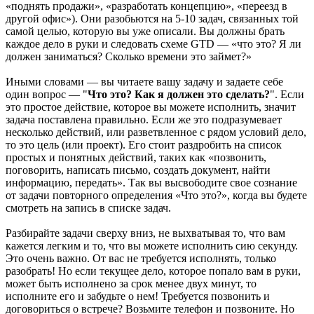
«поднять продажи», «разработать концепцию», «переезд в
другой офис»). Они разобьются на 5-10 задач, связанных той
самой целью, которую вы уже описали. Вы должны брать
каждое дело в руки и следовать схеме GTD — «что это? Я ли
должен заниматься? Сколько времени это займет?»
Иными словами — вы читаете вашу задачу и задаете себе
один вопрос — "
Что это? Как я должен это сделать?
". Если
это простое действие, которое вы можете исполнить, значит
задача поставлена правильно. Если же это подразумевает
несколько действий, или разветвленное с рядом условий дело,
то это цель (или проект). Его стоит раздробить на список
простых и понятных действий, таких как «позвонить,
поговорить, написать письмо, создать документ, найти
информацию, передать». Так вы высвободите свое сознание
от задачи повторного определения «Что это?», когда вы будете
смотреть на запись в списке задач.
Разбирайте задачи сверху вниз, не выхватывая то, что вам
кажется легким и то, что вы можете исполнить сию секунду.
Это очень важно. От вас не требуется исполнять, только
разобрать! Но если текущее дело, которое попало вам в руки,
может быть исполнено за срок менее двух минут, то
исполните его и забудьте о нем! Требуется позвонить и
договориться о встрече? Возьмите телефон и позвоните. Но