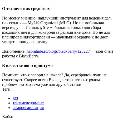
О технических средствах
По моему мнению, наилучший инструмент для ведения дел,
на сегодня — MyLifeOrganized (MLO). Но не мобильная
версия, увы. Используйте мобильник только для сбора
входящих дел и для контроля за делами вне дома. Но не для
планирования/сортировки — маленький экранчик не дает
увидеть полную картину.
Дополнение:
habrahabr.ru/blogs/blackberry/123227
— мой опыт
работы с BlackBerry.
В качестве постскриптума
Помните, что я говорил в начале? Да, серебряной пули не
существует. Скорее всего Вы еще столкнетесь с рядом
проблем, но это тема уже для другой статьи.
Теги:
gtd
таймменеджмент
самоорганизация
Хабы: