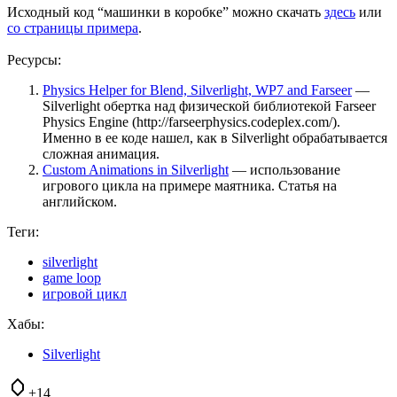
Исходный код “машинки в коробке” можно скачать
здесь
или
со страницы примера
.
Ресурсы:
Physics Helper for Blend, Silverlight, WP7 and Farseer
—
Silverlight обертка над физической библиотекой Farseer
Physics Engine (http://farseerphysics.codeplex.com/).
Именно в ее коде нашел, как в Silverlight обрабатывается
сложная анимация.
Custom Animations in Silverlight
— использование
игрового цикла на примере маятника. Статья на
английском.
Теги:
silverlight
game loop
игровой цикл
Хабы:
Silverlight
+14