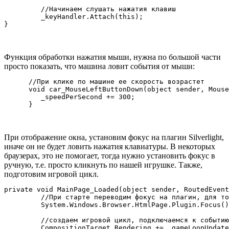
         //Начинаем слушать нажатия клавиш

         _keyHandler.Attach(this);

Функция обработки нажатия мыши, нужна по большой части
просто показать, что машина ловит события от мыши:
      //При клике по машине ее скорость возрастет

      void car_MouseLeftButtonDown(object sender, Mouse
         _speedPerSecond += 300;

При отображение окна, установим фокус на плагин Silverlight,
иначе он не будет ловить нажатия клавиатуры. В некоторых
браузерах, это не помогает, тогда нужно установить фокус в
ручную, т.е. просто кликнуть по нашей игрушке. Также,
подготовим игровой цикл.
private void MainPage_Loaded(object sender, RoutedEvent
         //При старте переводим фокус на плагин, для то
         System.Windows.Browser.HtmlPage.Plugin.Focus()
         //создаем игровой цикл, подключаемся к событию
         CompositionTarget.Rendering += _gameLoopUpdate