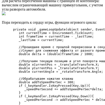
Для расчета пересечения машины с границей ее контейнера:
вычислим ограничивающий машину прямоугольник, с учетом
угла разворота автомобиля.
Пора переходить к сердцу игры, функции игрового цикла:
      private void _gameLoopUpdate(object sender, Event
         int currentTime = Environment.TickCount;

         int frameTime = currentTime - _lastTime;

         _lastTime = currentTime;

         //Прошедшее время с прошлой перерисовки в секу
         //Служит для снижения эффекта от разного проме
         double delta = (double)frameTime / 1000;

         //Получаем текущую позицию и угол поворота маш
         double xCurrentPos = _translateTransform.X; 

         double yCurrentPos = _translateTransform.Y; 

         double currentAngle = _rotateTransform.Angle;

         //Обрабатываем нажатие клавиш

         double addToSpeedPerSec = 300;

         if (_keyHandler.IsKeyPressed(Key.Up)){

            _speedPerSecond += addToSpeedPerSec*delta;

         }

         if (_keyHandler.IsKeyPressed(Key.Down)){

            _speedPerSecond -= addToSpeedPerSec * delta
         }
