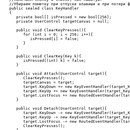
   //Убираем пометку при отпуске клавиши и при потери ф
   public sealed class KeyHandler

   {

      private bool[] isPressed = new bool[256];

      private UserControl targetCanvas = null;

      public void ClearKeyPresses(){

         for (int i = 0; i < 256; i++){

            isPressed[i] = false;

         }

      }

      public void ClearKey(Key k){

         isPressed[(int) k] = false;

      }

      public void Attach(UserControl target){

         ClearKeyPresses();

         targetCanvas = target;

         target.KeyDown += new KeyEventHandler(target_K
         target.KeyUp += new KeyEventHandler(target_Key
         target.LostFocus += new RoutedEventHandler(tar
      }

      public void Detach(UserControl target){

         target.KeyDown -= new KeyEventHandler(target_K
         target.KeyUp -= new KeyEventHandler(target_Key
         target.LostFocus -= new RoutedEventHandler(tar
         ClearKeyPresses();
