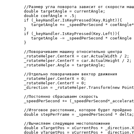
         //Размер угла поворота зависит от скорости маш
         double targetAngle = currentAngle;

         double coefAngle = .5;

         if (_keyHandler.IsKeyPressed(Key.Right)){

            targetAngle += _speedPerSecond * coefAngle*
         }

         if (_keyHandler.IsKeyPressed(Key.Left)){

            targetAngle -= _speedPerSecond * coefAngle 
         }

         //Поворачиваем машину относительно центра 

         _rotateHelper.CenterX = car.ActualWidth / 2;

         _rotateHelper.CenterY = car.ActualHeight / 2;

         _rotateHelper.Angle = targetAngle;

         //Отдельно поворачиваем вектор движения

         _rotateHelper.CenterX = 0;

         _rotateHelper.CenterY = 0;

         _direction = _rotateHelper.Transform(new Point
         //Постоянно сбрасываем скорость

         _speedPerSecond += (_speedPerSecond*_accelerat
         //Итоговое расстояние, которое будет пройдено 
         double stepPerFrame = _speedPerSecond * delta;

         //Вычисляем следующее местоположение

         double xTargetPos = xCurrentPos + _direction.X
         double yTargetPos = yCurrentPos + _direction.Y