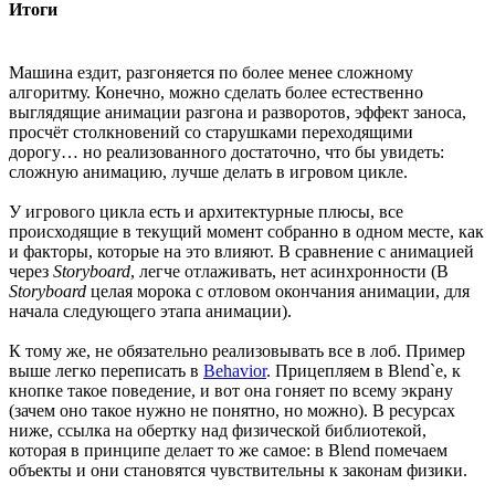
Итоги
Машина ездит, разгоняется по более менее сложному
алгоритму. Конечно, можно сделать более естественно
выглядящие анимации разгона и разворотов, эффект заноса,
просчёт столкновений со старушками переходящими
дорогу… но реализованного достаточно, что бы увидеть:
сложную анимацию, лучше делать в игровом цикле.
У игрового цикла есть и архитектурные плюсы, все
происходящие в текущий момент собранно в одном месте, как
и факторы, которые на это влияют. В сравнение с анимацией
через
Storyboard
, легче отлаживать, нет асинхронности (В
Storyboard
целая морока с отловом окончания анимации, для
начала следующего этапа анимации).
К тому же, не обязательно реализовывать все в лоб. Пример
выше легко переписать в
Behavior
. Прицепляем в Blend`е, к
кнопке такое поведение, и вот она гоняет по всему экрану
(зачем оно такое нужно не понятно, но можно). В ресурсах
ниже, ссылка на обертку над физической библиотекой,
которая в принципе делает то же самое: в Blend помечаем
объекты и они становятся чувствительны к законам физики.