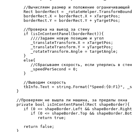
         //Вычисляем размер и положение ограничивающей 
         Rect borderRect = _rotateHelper.TransformBound
         borderRect.X = borderRect.X + xTargetPos;

         borderRect.Y = borderRect.Y + yTargetPos;

         //Проверка на выезд за стену

         if (isInContentPanel(borderRect)){

            ////Задаем новую позицию и угол 

            _translateTransform.X = xTargetPos;

            _translateTransform.Y = yTargetPos;

            _rotateTransform.Angle = targetAngle;

         }

         else{

            //Сбрасываем скорость, если уперлись в стен
            _speedPerSecond = 0;

         }

         //Выводим скорость

         tbInfo.Text = string.Format("Speed:{0:F1}", _s
      }

      //Проверяем не вышла ли машина, за пределы окна

      private bool isInContentPanel(Rect shapeBorder){

         if (0 <= shapeBorder.Left && shapeBorder.Right
            if (0 <= shapeBorder.Top && shapeBorder.Bot
               return true;

         return false;
