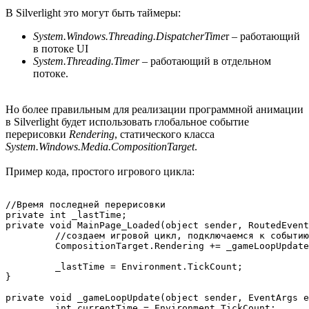
В Silverlight это могут быть таймеры:
System.Windows.Threading.DispatcherTime
r – работающий
в потоке UI
System.Threading.Timer
– работающий в отдельном
потоке.
Но более правильным для реализации программной анимации
в Silverlight будет использовать глобальное событие
перерисовки
Rendering
, статического класса
System.Windows.Media.CompositionTarget
.
Пример кода, простого игрового цикла:
//Время последней перерисовки

private int _lastTime;

private void MainPage_Loaded(object sender, RoutedEvent
         //создаем игровой цикл, подключаемся к событию
         CompositionTarget.Rendering += _gameLoopUpdate
         _lastTime = Environment.TickCount;

}

private void _gameLoopUpdate(object sender, EventArgs e
         int currentTime = Environment.TickCount;
