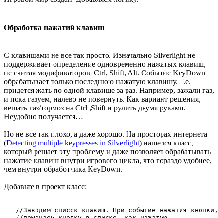
Обработка нажатий клавиш
С клавишами не все так просто. Изначально Silverlight не
поддерживает определение одновременно нажатых клавиш,
не считая модификаторов: Ctrl, Shift, Alt. Событие KeyDown
обрабатывает только последнюю нажатую клавишу. Т.е.
придется жать по одной клавише за раз. Например, зажали газ,
и пока газуем, налево не повернуть. Как вариант решения,
вешать газ/тормоз на Ctrl ,Shift и рулить двумя руками.
Неудобно получается…
Но не все так плохо, а даже хорошо. На просторах интернета
(
Detecting multiple keypresses in Silverlight
) нашелся класс,
который решает эту проблему и даже позволяет обрабатывать
нажатие клавиш внутри игрового цикла, что гораздо удобнее,
чем внутри обработчика KeyDown.
Добавьте в проект класс:
   //Заводим список клавиш. При событие нажатия кнопки,
   //помечаем кнопку в списке, как нажатую.
