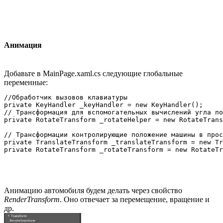
Анимация
Добавьте в MainPage.xaml.cs следующие глобальные
переменные:
//Обработчик вызовов клавиатуры

private KeyHandler _keyHandler = new KeyHandler();

// Трансформация для вспомогательных вычислений угла по
private RotateTransform _rotateHelper = new RotateTrans
// Трансформации контролирующие положение машины в прос
private TranslateTransform _translateTransform = new Tr
Анимацию автомобиля будем делать через свойство
RenderTransform
. Оно отвечает за перемещение, вращение и
др.