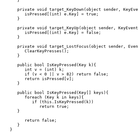
      }

      private void target_KeyDown(object sender, KeyEve
         isPressed[(int) e.Key] = true;

      }

      private void target_KeyUp(object sender, KeyEvent
         isPressed[(int) e.Key] = false;

      }

      private void target_LostFocus(object sender, Even
         ClearKeyPresses();

      }

      public bool IsKeyPressed(Key k){

         int v = (int) k;

         if (v < 0 || v > 82) return false;

         return isPressed[v];

      }

      public bool IsKeyPressed(Key[] keys){

         foreach (Key k in keys){

            if (this.IsKeyPressed(k))

               return true;

      }

         return false;

      }

   }
