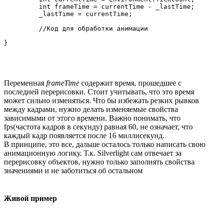
         int frameTime = currentTime - _lastTime;

         _lastTime = currentTime;

	 //Код для обработки анимации

}
Переменная
frameTime
содержит время, прошедшее с
последней перерисовки. Стоит учитывать, что это время
может сильно изменяться. Что бы избежать резких рывков
между кадрами, нужно делать изменяемые свойства
зависимыми от этого времени. Важно понимать, что
fps(частота кадров в секунду) равная 60, не означает, что
каждый кадр появляется после 16 миллисекунд.
В принципе, это все, дальше осталось только написать свою
анимационную логику. Т.к. Silverlight сам отвечает за
перерисовку объектов, нужно только заполнять свойства
значениями и не заботиться об остальном
Живой пример