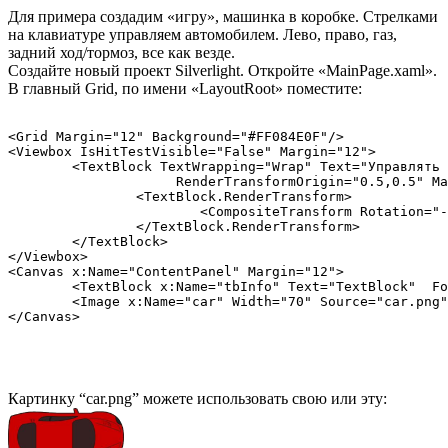
Для примера создадим «игру», машинка в коробке. Стрелками
на клавиатуре управляем автомобилем. Лево, право, газ,
задний ход/тормоз, все как везде.
Создайте новый проект Silverlight. Откройте «MainPage.xaml».
В главный Grid, по имени «LayoutRoot» поместите:
<Grid Margin="12" Background="#FF084E0F"/>        

<Viewbox IsHitTestVisible="False" Margin="12">

       	<TextBlock TextWrapping="Wrap" Text="Управлять стрелками" Foreground="#FF00228D" 

                     RenderTransformOrigin="0.5,0.5" Ma
       		<TextBlock.RenderTransform>

       			<CompositeTransform Rotation="-35"/>

       		</TextBlock.RenderTransform>

       	</TextBlock>

</Viewbox>        

<Canvas x:Name="ContentPanel" Margin="12">

        <TextBlock x:Name="tbInfo" Text="TextBlock"  Fo
        <Image x:Name="car" Width="70" Source="car.png"
Картинку “car.png” можете использовать свою или эту: