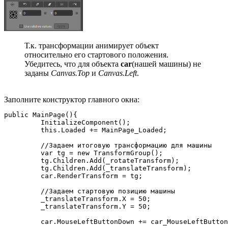
Т.к. трансформации анимирует объект
относительно его стартового положения.
Убедитесь, что для объекта
car
(нашей машины) не
заданы
Canvas.Top
и
Canvas.Left
.
Заполните конструктор главного окна:
public MainPage(){

         InitializeComponent();

         this.Loaded += MainPage_Loaded;

         //Задаем итоговую трансформацию для машины

         var tg = new TransformGroup();

         tg.Children.Add(_rotateTransform);

         tg.Children.Add(_translateTransform);

         car.RenderTransform = tg;

         //Задаем стартовую позицию машины

         _translateTransform.X = 50;

         _translateTransform.Y = 50;

         car.MouseLeftButtonDown += car_MouseLeftButton