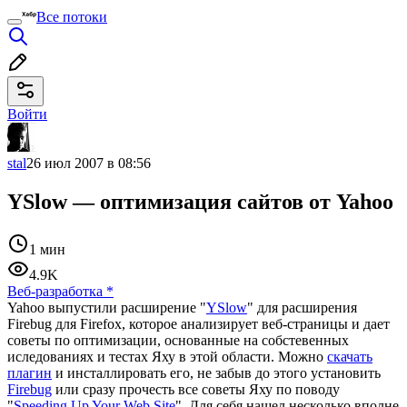
Все потоки
Войти
stal
26 июл 2007 в 08:56
YSlow — оптимизация сайтов от Yahoo
1 мин
4.9K
Веб-разработка
*
Yahoo выпустили расширение "
YSlow
" для расширения
Firebug для Firefox, которое анализирует веб-страницы и дает
советы по оптимизации, основанные на собстевенных
иследованиях и тестах Яху в этой области. Можно
скачать
плагин
и инсталлировать его, не забыв до этого установить
Firebug
или сразу прочесть все советы Яху по поводу
"
Speeding Up Your Web Site
". Для себя нашел несколько вполне