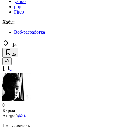
yahoo
php
Fireb
Хабы:
Веб-разработка
+14
25
9
0
Карма
Андрей
@stal
Пользователь