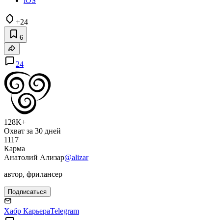
iOS
+24
6
24
128K+
Охват за 30 дней
1117
Карма
Анатолий Ализар
@alizar
автор, фрилансер
Подписаться
Хабр Карьера
Telegram