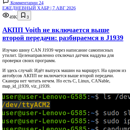
Комментарии 24
ЕЖЕДНЕВНЫЙ ХАБР | 7 АВГ 2026
49K
3
АКПП Voith не включается выше
второй передачи: разбираемся в J1939
Изучаю шину CAN J1939 через написание самописных
утилит. Целенаправленно отключал датчик наддува для
проверки своих программ.
И здесь случай: Идёт выпуск машин на маршрут. На одном из
автобусов АКПП не включается выше второй передачи.
Сканера нет читать нечем. Но есть C, Linux, CANable,
map_id_j1939, viz_j1939.