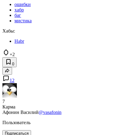
ошибки
хабр
баг
мистика
Хабы:
Habr
+2
0
12
7
Карма
Афонин Василий
@vasafonin
Пользователь
Подписаться