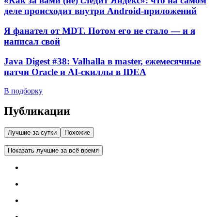
«Как за вами (не) следит Яндекс»: что на самом
деле происходит внутри Android-приложений
Я фанател от MDT. Потом его не стало — и я
написал свой
Java Digest #38: Valhalla в master, ежемесячные
патчи Oracle и AI-скиллы в IDEA
В подборку
Публикации
Лучшие за сутки
Похожие
Показать лучшие за всё время